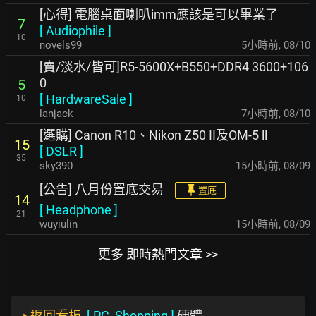
[心得] 電腦桌面喇叭imm應該是可以畢業了
7
[
Audiophile
]
10
novels99
5小時前
,
08/10
[賣/淡水/皆可]R5-5600X+B550+DDR4 3600+106
0
5
[
HardwareSale
]
10
lanjack
7小時前
,
08/10
[選購] Canon R10、Nikon Z50 II及OM-5 ll
15
[
DSLR
]
35
sky390
15小時前
,
08/09
[公告] 八月份置底交易
置底
14
[
Headphone
]
21
wuyiulin
15小時前
,
08/09
更多 即時熱門文章 >>
‣
返回看板
[
PC_Shopping
]
硬體