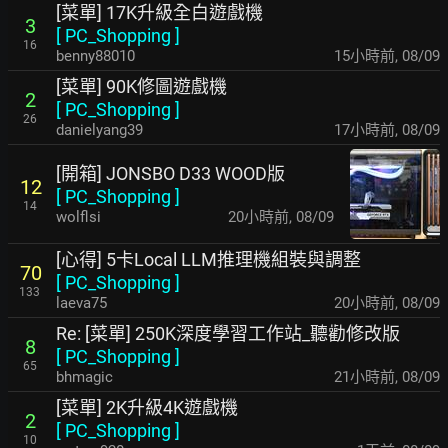
[菜單] 17K升級全白遊戲機
3
[
PC_Shopping
]
16
benny88010
15小時前
,
08/09
[菜單] 90K修圖遊戲機
2
[
PC_Shopping
]
26
danielyang39
17小時前
,
08/09
[開箱] JONSBO D33 WOOD版
12
[
PC_Shopping
]
14
wolflsi
20小時前
,
08/09
[心得] 5卡Local LLM推理機組裝與調整
70
[
PC_Shopping
]
133
laeva75
20小時前
,
08/09
Re: [菜單] 250K深度學習工作站_聽勸修改版
8
[
PC_Shopping
]
65
bhmagic
21小時前
,
08/09
[菜單] 2K升級4K遊戲機
2
[
PC_Shopping
]
10