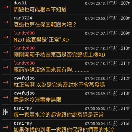
1年前
, 207
dos01
07/04 20:13,
F
→
問題也可能根本不知道
1年前
, 208
rar0724
07/04 20:50,
F
→
衰退也算在保固範圍內吧？
1年前
, 209
landy600
07/04 21:07,
F
→
Nzxt 說哀退是"正常" XD
1年前
, 210
landy600
07/04 21:18,
F
→
剛剛開箱子檢查東西是否完整想上機XD
1年前
, 211
landy600
07/04 21:18,
F
→
廠商排線沒送回來真有夠............
1年前
, 212
x94fujo6
07/04 23:38,
F
→
就正常啊 以為是完美密封水不會蒸發嗎
1年前
, 213
x94fujo6
07/04 23:39,
F
→
還是水冷液壽命無限
1年前
, 214
tsairay
07/05 00:03,
F
推
每一家賣水冷的都會跟你說衰退是正常
1年前
, 215
tsairay
07/05 00:04,
F
→
如果你找的到哪一家跟你保證他們賣的水冷