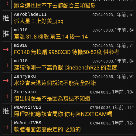
→
跑全速也壓不下去都配合三顆貓扇
1年前
, 5
AerobladeIII
07/04 00:23,
F
推
派大星：上好美_.jpg
1年前
, 6
mi910
07/04 00:33,
F
推
室溫 31.8 機殼 前三 14 後一 14
1年前
, 7
mi910
07/04 00:33,
F
→
FC140 無換扇 9950X3D 待機50-52度 供參考
1年前
, 8
mi910
07/04 00:33,
F
→
建議你測一下高負載 CinebenchR23 的溫度
1年前
, 9
Zenryaku
07/04 00:35,
F
→
水冷會衰退這個說法不能完全說錯
1年前
, 10
Zenryaku
07/04 00:35,
F
→
但出問題是不是因為衰退不知道
1年前
, 11
WeAntiTVBS
07/04 00:36,
F
推
照理說他應該會問你 你有裝NZXTCAM嗎
1年前
, 12
WeAntiTVBS
07/04 00:36,
F
→
軟體裡面怎麼設定的 之類的