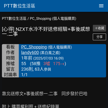
PTT
數位生活區
PTT數位生活區
/
PC_Shopping (個人電腦購買)
[心得] NZXT水冷不好送修經驗+事後感想
＋收藏
一.二事
分享
看板
PC_Shopping
(個人電腦購買)
作者
landy600
(黑白風之痕)
時間
1年前
(2025/07/03 16:09)
推噓
55
(
58
推
3
噓
175
→
)
留言
236則, 63人
參與
討論串
1/1
靠北送修文+事後感想一.二事    同步發於巴哈

附上 購買權利照 + 送修紀錄單
