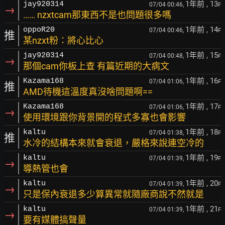
1年前
, 13
jay920314
07/04 00:46,
F
→
…… nzxtcam那東西不是也問題很多嗎
1年前
, 14
oppoR20
07/04 00:46,
F
推
某nzxt粉：將心比心
1年前
, 15
jay920314
07/04 00:48,
F
→
那個cam你板上查 有篇近期的大病文
1年前
, 16
Kazama168
07/04 01:06,
F
推
AMD待機這溫度真沒啥問題啊==
1年前
, 17
Kazama168
07/04 01:06,
F
→
使用環境跟你背景開的程式多寡也會影響
1年前
, 18
kaltu
07/04 01:38,
F
推
水冷的結構本來就會衰退，嚴格來說連空冷的
1年前
, 19
kaltu
07/04 01:39,
F
→
導熱管也會
1年前
, 20
kaltu
07/04 01:39,
F
→
只是保內衰退多少算異常就隨廠商說不然就是
1年前
, 21
kaltu
07/04 01:39,
F
→
要有媒體搞聲量