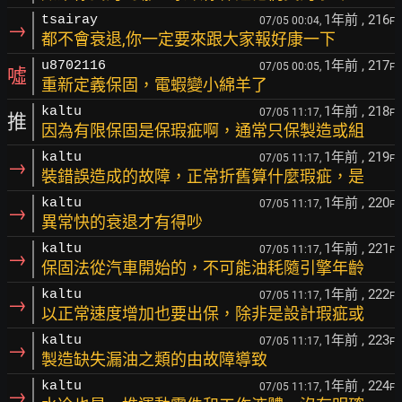
1年前
, 216
tsairay
07/05 00:04,
F
→
都不會衰退,你一定要來跟大家報好康一下
1年前
, 217
u8702116
07/05 00:05,
F
噓
重新定義保固，電蝦變小綿羊了
1年前
, 218
kaltu
07/05 11:17,
F
推
因為有限保固是保瑕疵啊，通常只保製造或組
1年前
, 219
kaltu
07/05 11:17,
F
→
裝錯誤造成的故障，正常折舊算什麼瑕疵，是
1年前
, 220
kaltu
07/05 11:17,
F
→
異常快的衰退才有得吵
1年前
, 221
kaltu
07/05 11:17,
F
→
保固法從汽車開始的，不可能油耗隨引擎年齡
1年前
, 222
kaltu
07/05 11:17,
F
→
以正常速度增加也要出保，除非是設計瑕疵或
1年前
, 223
kaltu
07/05 11:17,
F
→
製造缺失漏油之類的由故障導致
1年前
, 224
kaltu
07/05 11:17,
F
→