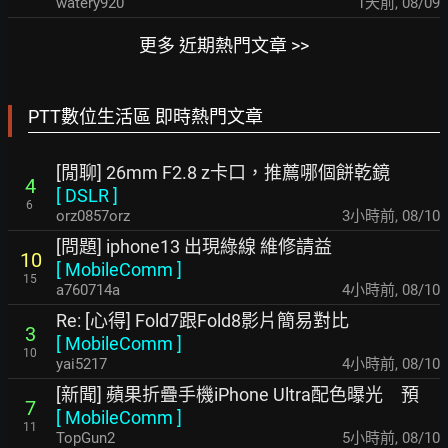
watery920
1天前
,
08/09
更多 近期熱門文章 >>
PTT數位生活區 即時熱門文章
[閒聊] 26mm F2.8 z卡口，推薦哪個餅乾鏡
4
[
DSLR
]
6
orz0857orz
3小時前
,
08/10
[問題] iphone13 出現綠線 維修請益
10
[
MobileComm
]
15
a760714a
4小時前
,
08/10
Re: [心得] Fold7跟Fold8影片簡易對比
3
[
MobileComm
]
10
yai5217
4小時前
,
08/10
[新聞] 蘋果折疊手機iPhone Ultra配色曝光 預
7
[
MobileComm
]
11
TopGun2
5小時前
,
08/10