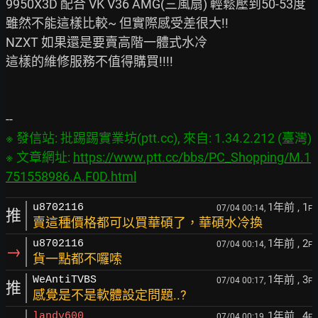
9950X3D 配合 VK V36 AMG(三風扇) 輕鬆壓到50-53度

雖然不能這樣比較~ 但實際感受差很大!!

NZXT 如果還是要賣高階一體式水冷

這樣的維修服務不值得購買!!!!

※ 發信站: 批踢踢實業坊(ptt.cc), 來自: 1.34.2.212 (臺灣)

※ 文章網址: 
https://www.ptt.cc/bbs/PC_Shopping/M.1
751558986.A.F0D.html
1年前
, 1
u8702116
07/04 00:14,
F
推
賣這種價格都可以買華碩了，華碩水冷換
1年前
, 2
u8702116
07/04 00:14,
F
→
貨一點都不囉嗦
1年前
, 3
WeAntiTVBS
07/04 00:17,
F
推
感覺是不是軟體設定問題..?
1年前
, 4
landy600
07/04 00:19,
F