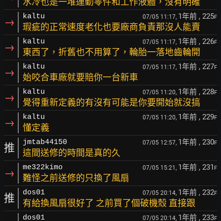
水冷也是一堆運動零件和工作液體，沒有明確
1年前
, 225
kaltu
07/05 11:17,
F
→
瑕疵的正常速度老化也要廠商負責那沒人能賣
1年前
, 226
kaltu
07/05 11:17,
F
→
東西了，折舊也不用算了，輪胎一落地齒輪開
1年前
, 227
kaltu
07/05 11:17,
F
→
始咬合車廠就要賠你一台新車
1年前
, 228
kaltu
07/05 11:20,
F
→
覺得重新定義的有沒有可能是你要開始就沒搞
1年前
, 229
kaltu
07/05 11:20,
F
→
懂定義
1年前
, 230
jmtab44150
07/05 12:57,
F
推
這間送修的時間是真的久
1年前
, 231
me322kimo
07/05 15:21,
F
→
難怪之前送修的只換了風扇
1年前
, 232
dos01
07/05 20:14,
F
推
有給換風扇很好了 之前買了個破機殼 直接跟
1年前
, 233
dos01
07/05 20:14,
F