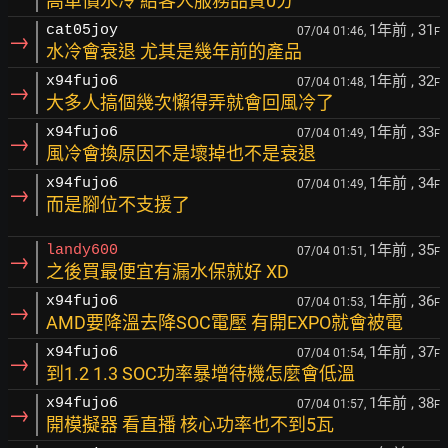
高單價水冷 給客人服務品質0分
1年前
, 31
cat05joy
07/04 01:46,
F
→
水冷會衰退 尤其是幾年前的產品
1年前
, 32
x94fujo6
07/04 01:48,
F
→
大多人搞個幾次懶得弄就會回風冷了
1年前
, 33
x94fujo6
07/04 01:49,
F
→
風冷會換原因不是壞掉也不是衰退
1年前
, 34
x94fujo6
07/04 01:49,
F
→
而是腳位不支援了
1年前
, 35
landy600
07/04 01:51,
F
→
之後買最便宜有漏水保就好 XD
1年前
, 36
x94fujo6
07/04 01:53,
F
→
AMD要降溫去降SOC電壓 有開EXPO就會被電
1年前
, 37
x94fujo6
07/04 01:54,
F
→
到1.2 1.3 SOC功率暴增待機怎麼會低溫
1年前
, 38
x94fujo6
07/04 01:57,
F
→
開模擬器 看直播 核心功率也不到5瓦