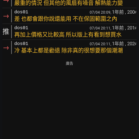
嚴重的情況 但其他的風扇有噪音 解熱能力變
1年前
, 200
dos01
07/04 20:09,
F
→
差 也都會跟你說還能用 不在保固範圍之內
1年前
, 201
dos01
07/04 20:11,
F
推
再加上價格又比較高 所以版上有看到想買水
1年前
, 202
dos01
07/04 20:11,
F
→
冷 基本上都是勸退 除非真的很想要那個潮潮
廣告