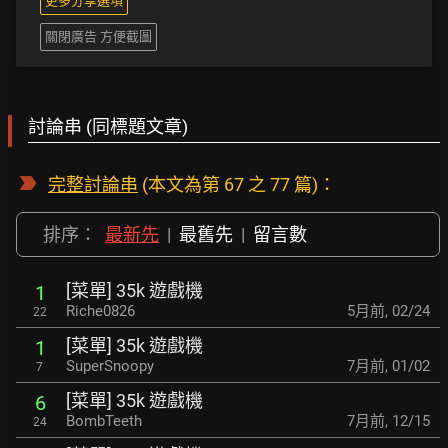
更多分享選項
關閉廣告 方便截圖
討論串 (同標題文章)
完整討論串
(本文為第 67 之 77 篇)：
排序：
最新先
|
最舊先
|
留言數
[菜單] 35k 遊戲機
1
Riche0826
5月前
,
02/24
22
[菜單] 35k 遊戲機
1
SuperSnoopy
7月前
,
01/02
7
[菜單] 35k 遊戲機
6
BombTeeth
7月前
,
12/15
24