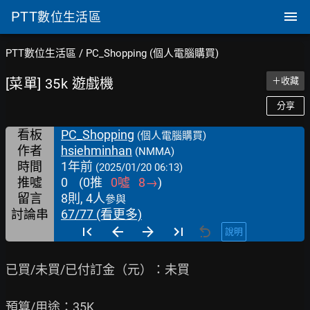
PTT
數位生活區
PTT數位生活區
/
PC_Shopping (個人電腦購買)
[菜單] 35k 遊戲機
＋收藏
分享
看板
PC_Shopping
(個人電腦購買)
作者
hsiehminhan
(NMMA)
時間
1年前
(2025/01/20 06:13)
推噓
0
(
0
推
0
噓
8
→
)
留言
8則, 4人
參與
討論串
67/77 (看更多)
說明
已買/未買/已付訂金（元）：未買

預算/用途：35K
