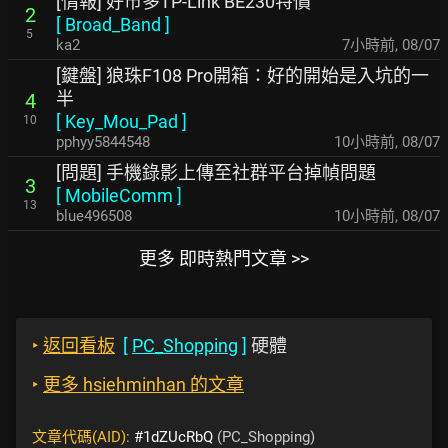
[情報] 好市多TP-Link BE230特價
2
[
Broad_Band
]
5
ka2
7小時前
,
08/07
[鍵盤] 狼珠F108 Pro開箱：好的開始是入坑的一
半
4
[
Key_Mou_Pad
]
10
pphyy5844548
10小時前
,
08/07
[問題] 手機錄影上傳至社群平台掉幀問題
3
[
MobileComm
]
13
blue496508
10小時前
,
08/07
更多 即時熱門文章 >>
‣
返回看板
[
PC_Shopping
]
硬體
‣
更多 hsiehminhan 的文章
文章代碼(AID):
#1dZUcRbQ
(PC_Shopping)