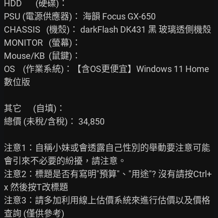
HDD       (硬碟)：

PSU (電源供應器)： 海韻 Focus GX-650

CHASSIS   (機殼)： darkFlash DK431 黑 玻璃透側機殼

MONITOR   (螢幕)：

Mouse/KB  (鼠鍵)：

OS    (作業系統)：【含OS更便宜】Windows 11 Home
數位版

其它      (自填)：

總價 (未稅/含稅)： 34,850

注意1：自稱小妹或會透露自己性別的舉動要注意可能
會引來不必要的紛擾，請注意。

注意2：標題是否有寫明"預算"、"用途"? 沒有請按Ctrl+
x 然後按T改標題

注意3：請多加利用線上估價系統來進行估價以及價格
查詢 (僅供參考)
