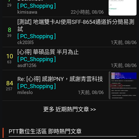
[
PC_Shopping
]
29
kimisawa
22小時前
,
08/06
[測試] 地端雙卡AI使用SFF-8654通道拆分簡易測
試
8
[
PC_Shopping
]
39
ck203l5
1天前
,
08/06
[心得] 華碩品質 半月為止
10
[
PC_Shopping
]
63
asdf1256
1天前
,
08/06
Re: [心得] 感謝PNY，感謝青雲科技
84
[
PC_Shopping
]
257
mileslo
1天前
,
08/06
更多 近期熱門文章 >>
PTT數位生活區 即時熱門文章