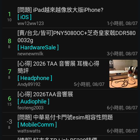
[問題] iPad越來越像放大版iPhone?
1
[
iOS
]
10
ww12ww123
1小時前
,
08/07
[賣/台北/皆可]PNY5080OC+芝奇皇家戟DDR580
0032g
8
[
HardwareSale
]
8
newnewmilk
3小時前
,
08/07
[心得] 2026 TAA 音響展 耳機心得
簡評
7
[
Headphone
]
8
Andy89192
5小時前
,
08/07
[心得] 2026TAA音響展
6
[
Audiophile
]
15
feoteng2003
6小時前
,
08/07
[問題] 中華易付卡門號esim相容性問題
-3
[
MobileComm
]
8
wattswatts
6小時前
,
08/07