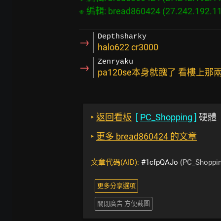
Depthsharky
→
halo622 cr3000
Zenryaku
→
pa120se本身就醜了 看樓上那
‣
返回看板
[
PC_Shopping
]
硬體
‣
更多 bread860424 的文章
文章代碼(AID):
#1cfpQAJo
(PC_Shoppin
更多分享選項
關閉廣告 方便截圖