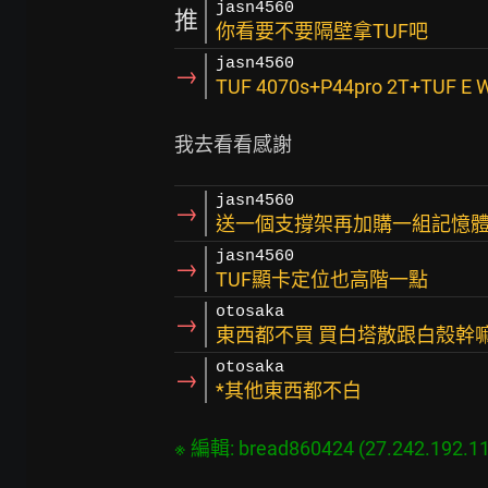
jasn4560
推
你看要不要隔壁拿TUF吧
jasn4560
→
TUF 4070s+P44pro 2T+TUF E 
jasn4560
→
送一個支撐架再加購一組記憶體 
jasn4560
→
TUF顯卡定位也高階一點
otosaka
→
東西都不買 買白塔散跟白殼幹
otosaka
→
*其他東西都不白