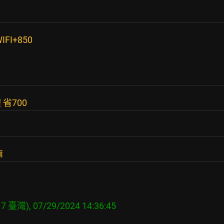
WIFI+850
省700
嘛