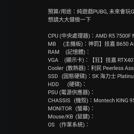
預算/用途：純遊戲PUBG, 未來會玩GT
想請大大健檢一下

CPU (中央處理器)：AMD R5 7500F 
MB      (主機板)：神罰】技嘉 B650 AORU
RAM     (記憶體)：

VGA     (顯示卡)：【狂】技嘉 RTX4070 S
Cooler  (散熱器)：利民 Peerless A
SSD   (固態硬碟)：SK 海力士 Platinum
HDD       (硬碟)：

PSU (電源供應器)：

CHASSIS   (機殼)：Montech KI
MONITOR   (螢幕)：

Mouse/KB  (鼠鍵)：

OS    (作業系統)：
