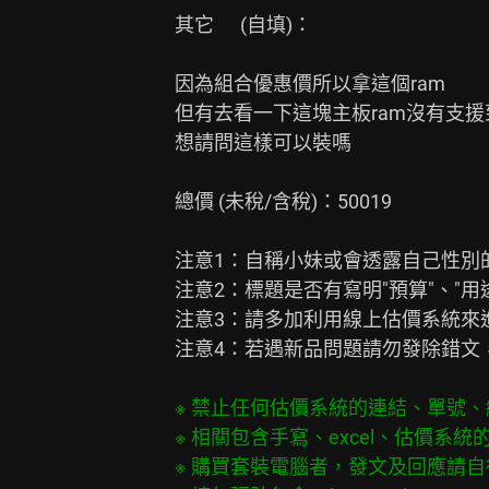
其它      (自填)：

因為組合優惠價所以拿這個ram

但有去看一下這塊主板ram沒有支援到6
想請問這樣可以裝嗎

總價 (未稅/含稅)：50019

注意1：自稱小妹或會透露自己性別
注意2：標題是否有寫明"預算"、"用途"?
注意3：請多加利用線上估價系統來進
注意4：若遇新品問題請勿發除錯文
※ 禁止任何估價系統的連結、單號
※ 相關包含手寫、excel、估價系
※ 購買套裝電腦者，發文及回應請