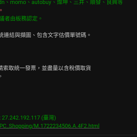
、udn、momo、autobuy、燦坤、三井、順發、良興等
。
爭議者由板務認定。
請索取統一發票，並盡量以含稅價取貨



7.242.192.117 (臺灣)

s/PC_Shopping/M.1722234506.A.4F2.html