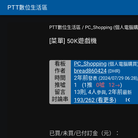
PTT
數位生活區
PTT數位生活區
/
PC_Shopping (個人電腦
[菜單] 50K遊戲機
看板
PC_Shopping
(個人電腦購買
作者
bread860424
(DHR)
時間
2年前
發表
(2024/07/29 06:28)
推噓
1
(
1
推
0
噓
12
→
)
留言
13則, 4人
, 2年前
參與
最新
討論串
193/262 (看更多)
已買/未買/已付訂金（元）：
