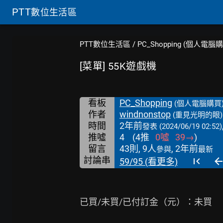
PTT
數位生活區
PTT數位生活區
/
PC_Shopping (個人電腦
[菜單] 55K遊戲機
看板
PC_Shopping
(個人電腦購買
作者
windnonstop
(重見光明的眼)
時間
2年前
發表
(2024/06/19 02:52)
推噓
4
(
4
推
0
噓
39
→
)
留言
43則, 9人
, 2年前
參與
最新
討論串
59/95 (看更多)
已買/未買/已付訂金（元）：未買
