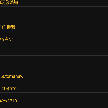
x3d玩戰略遊
普 機殼
沒省多少
0tomahaw
0 2t/4070
20/ex2710