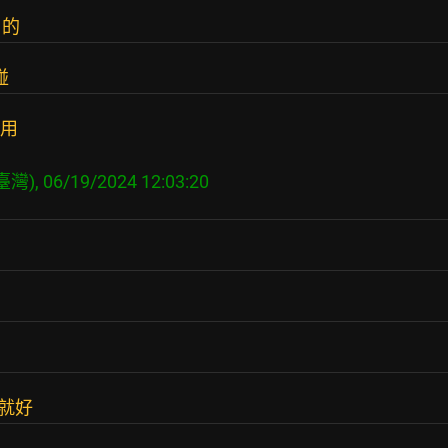
用的
碰
沿用
就好