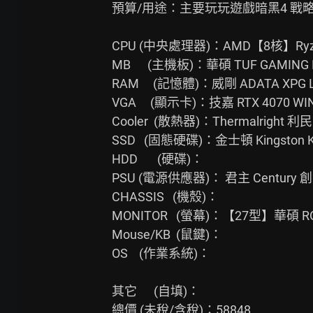
預算/用途：主要玩玩遊戲暗黑4 戰略
CPU (中央處理器)：AMD【8核】Ryzen7 7700    
MB      (主機板)：華碩 TUF GAMING B
RAM     (記憶體)：威剛 ADATA XPG LA
VGA     (顯示卡)：技嘉 RTX 4070 WINDFORC
Cooler  (散熱器)：Thermalright 利民 Pha
SSD   (固態硬碟)：金士頓 Kingston KC3000 2T
HDD       (硬碟)：

PSU (電源供應器)： 君主 Century 創世
CHASSIS   (機殼)：

MONITOR   (螢幕)：【27型】華碩 ROG XG2
Mouse/KB  (鼠鍵)：

OS    (作業系統)：

其它      (自填)：

總價 (未稅/含稅)：58848
