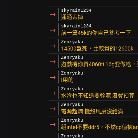
skyrain1234
→
通通丟掉
skyrain1234
→
前一篇45k的你自己參考一下
Zenryaku
→
14500盤死，比較貴的12600k
Zenryaku
→
遊戲機你買4060ti 16g要做啥
Zenryaku
→
I用的
Zenryaku
→
水冷也不知道要幹嘛 浪費預算
Zenryaku
→
電源超爛 機殼風扇沒給滿
Zenryaku
→
組intel不要ddr5，不然cp值被
Zenryaku