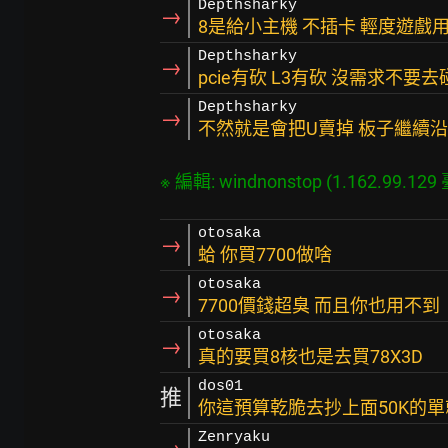
Depthsharky
→
8是給小主機 不插卡 輕度遊戲
Depthsharky
→
pcie有砍 L3有砍 沒需求不要去
Depthsharky
→
不然就是會把U賣掉 板子繼續
otosaka
→
蛤 你買7700做啥
otosaka
→
7700價錢超臭 而且你也用不到
otosaka
→
真的要買8核也是去買78X3D
dos01
推
你這預算乾脆去抄上面50K的單
Zenryaku