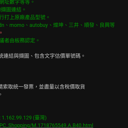
網址數字等等。

的擷圖連結。

行打上原廠產品型號。

爭議者由板務認定。
請索取統一發票，並盡量以含稅價取貨



.162.99.129 (臺灣)

s/PC_Shopping/M.1718765549.A.B40.html