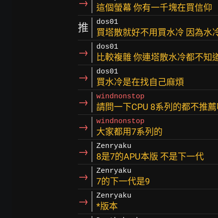
→
這個螢幕 你有一千塊在買信仰
dos01
推
買塔散就好不用買水冷 因為水
dos01
→
比較複雜 你連塔散水冷都不知
dos01
→
買水冷是在找自己麻煩
windnonstop
→
請問一下CPU 8系列的都不推薦
windnonstop
→
大家都用7系列的
Zenryaku
→
8是7的APU本版 不是下一代
Zenryaku
→
7的下一代是9
Zenryaku
→
*版本