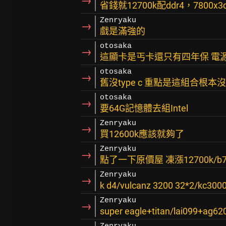
→
省錢就12700k配ddr4，7800
Zenryaku
→
戲是滿強的
otosaka
→
這顯卡是丐卡還只有四年保 電源
otosaka
→
舊沒type c 重點是這組合根本
otosaka
→
要64G記憶體去組Intel
Zenryaku
→
買12600k應該就夠了
Zenryaku
→
點了一下原價屋 凍漲12700k/b76
Zenryaku
→
k d4/vulcanz 3200 32*2/kc300
Zenryaku
→
super eagle+titan/lai099+ag6