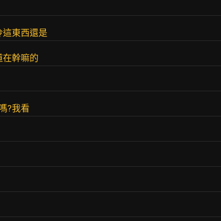
冷這東西還是
道在幹嘛的
嗎?我看