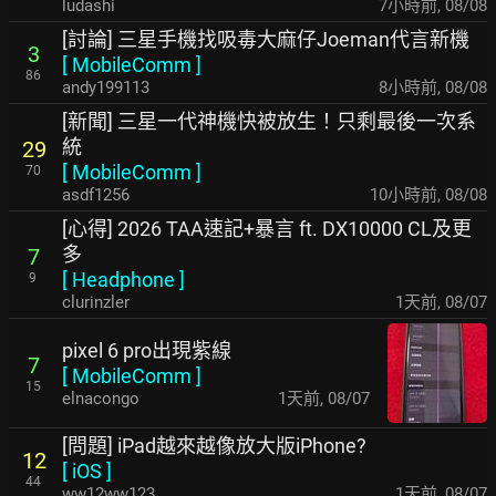
ludashi
7小時前
,
08/08
[討論] 三星手機找吸毒大麻仔Joeman代言新機
3
[
MobileComm
]
86
andy199113
8小時前
,
08/08
[新聞] 三星一代神機快被放生！只剩最後一次系
統
29
[
MobileComm
]
70
asdf1256
10小時前
,
08/08
[心得] 2026 TAA速記+暴言 ft. DX10000 CL及更
多
7
[
Headphone
]
9
clurinzler
1天前
,
08/07
pixel 6 pro出現紫線
7
[
MobileComm
]
15
elnacongo
1天前
,
08/07
[問題] iPad越來越像放大版iPhone?
12
[
iOS
]
44
ww12ww123
1天前
,
08/07