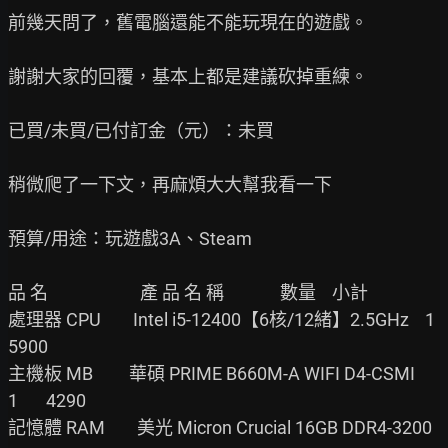
前幾天問了，舊電腦還能不能玩現在的遊戲。

謝謝大家的回覆，基本上都是建議砍掉重練。

已買/未買/已付訂金（元）：未買

稍微爬了一下文，再麻煩大大幫我看一下

預算/用途：玩遊戲3A、Steam

品 名                       產 品 名 稱              數量    小計

處理器 CPU        Intel i5-12400【6核/12緒】2.5GHz    1       
5900

主機板 MB         華碩 PRIME B660M-A WIFI D4-CSMI     
1       4290

記憶體 RAM        美光 Micron Crucial 16GB DDR4-3200  