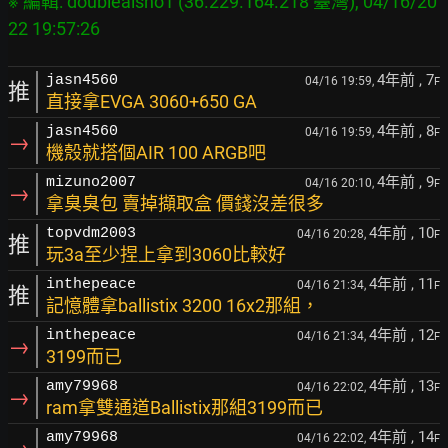
※ 編輯: doubleaisno1 (36.229.164.218 臺灣), 04/16/20
4年前
, 7
jasn4560
04/16 19:59,
F
推
直接拿EVGA 3060+650 GA
4年前
, 8
jasn4560
04/16 19:59,
F
→
機殼就搭個AIR 100 ARGB吧
4年前
, 9
mizuno2007
04/16 20:10,
F
→
拿臭臭包 賣掉擷取盒 價錢沒差很多
4年前
, 10
topvdm2003
04/16 20:28,
F
推
玩3a至少捏上拿到3060比較好
4年前
, 11
inthepeace
04/16 21:34,
F
推
記憶體拿ballistix 3200 16x2那組，
4年前
, 12
inthepeace
04/16 21:34,
F
→
3199而已
4年前
, 13
amy79968
04/16 22:02,
F
→
ram拿雙通道Ballistix那組3199而已
4年前
, 14
amy79968
04/16 22:02,
F