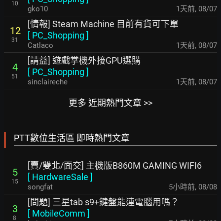
10
gko10
1天前
,
08/07
[情報] Steam Machine 目前有貨可下單
12
[
PC_Shopping
]
31
Catlaco
1天前
,
08/07
[請益] 遊戲掌機外接GPU選購
4
[
PC_Shopping
]
51
sinclaireche
1天前
,
08/07
更多 近期熱門文章 >>
PTT數位生活區 即時熱門文章
[賣/雙北/面交] 主機版B860M GAMING WIFI6
5
[
HardwareSale
]
15
songfat
5小時前
,
08/08
[問題] 三星tab s9+鍵盤能連電腦用嗎？
3
[
MobileComm
]
8