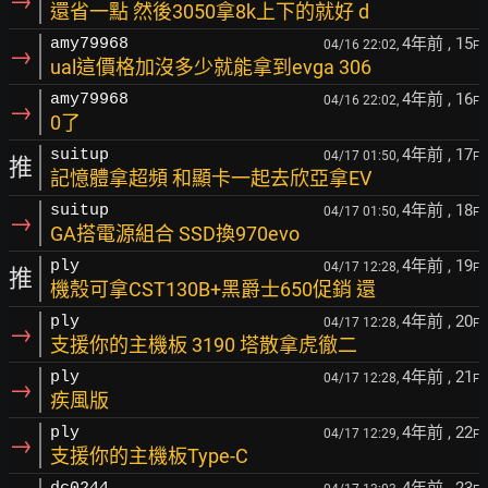
→
還省一點 然後3050拿8k上下的就好 d
4年前
, 15
amy79968
04/16 22:02,
F
→
ual這價格加沒多少就能拿到evga 306
4年前
, 16
amy79968
04/16 22:02,
F
→
0了
4年前
, 17
suitup
04/17 01:50,
F
推
記憶體拿超頻 和顯卡一起去欣亞拿EV
4年前
, 18
suitup
04/17 01:50,
F
→
GA搭電源組合 SSD換970evo
4年前
, 19
ply
04/17 12:28,
F
推
機殼可拿CST130B+黑爵士650促銷 還
4年前
, 20
ply
04/17 12:28,
F
→
支援你的主機板 3190 塔散拿虎徹二
4年前
, 21
ply
04/17 12:28,
F
→
疾風版
4年前
, 22
ply
04/17 12:29,
F
→
支援你的主機板Type-C