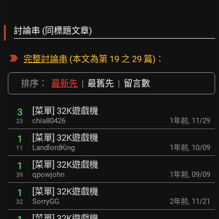
討論串 (同標題文章)
完整討論串
(本文為第 19 之 29 篇)：
排序：
最新先
|
最舊先
|
留言數
[菜單] 32K遊戲機
3
chia80426
1年前
,
11/29
23
[菜單] 32K遊戲機
1
LandlordKing
1年前
,
10/09
11
[菜單] 32K遊戲機
1
qpowjohn
1年前
,
09/09
39
[菜單] 32K遊戲機
1
SorryGG
2年前
,
11/21
32
[菜單] 32K遊戲機