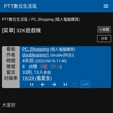
PTT
數位生活區
PTT數位生活區
/
PC_Shopping (個人電腦購買)
[菜單] 32K遊戲機
＋收藏
分享
看板
PC_Shopping
(個人電腦購買)
作者
doubleaisno1
(double(阿台))
時間
4年前
(2022/04/16 11:40)
推噓
8
(
8
推
0
噓
25
→
)
留言
33則, 13人
參與
討論串
19/29 (看更多)
說明
大家好
