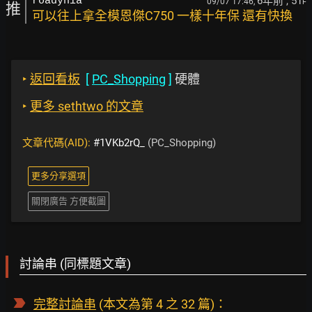
6年前
, 51
roadynia
09/07 17:46,
F
推
可以往上拿全模恩傑C750 一樣十年保 還有快換
‣
返回看板
[
PC_Shopping
]
硬體
‣
更多 sethtwo 的文章
文章代碼(AID):
#1VKb2rQ_
(PC_Shopping)
更多分享選項
關閉廣告 方便截圖
討論串 (同標題文章)
完整討論串
(本文為第 4 之 32 篇)：