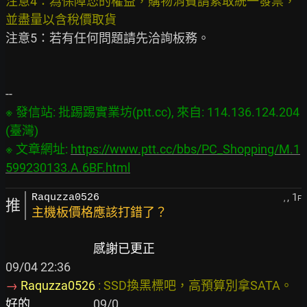
注意4：為保障您的權益，購物消費請索取統一發票，
注意5：若有任何問題請先洽詢板務。

※ 發信站: 批踢踢實業坊(ptt.cc), 來自: 114.136.124.204 
(臺灣)

※ 文章網址: 
https://www.ptt.cc/bbs/PC_Shopping/M.1
599230133.A.6BF.html
, 1
Raquzza0526
,
F
推
主機板價格應該打錯了？
感謝已更正
→ 
Raquzza0526 
: SSD換黑標吧，高預算別拿SATA。 
好的  
09/0
