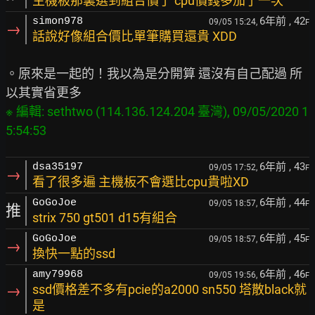
主機板那裏選到組合價了 cpu價錢多加了一次
6年前
, 42
simon978
09/05 15:24,
F
→
話說好像組合價比單筆購買還貴 XDD
。原來是一起的！我以為是分開算 還沒有自己配過 所
※ 編輯: sethtwo (114.136.124.204 臺灣), 09/05/2020 1
6年前
, 43
dsa35197
09/05 17:52,
F
→
看了很多遍 主機板不會選比cpu貴啦XD
6年前
, 44
GoGoJoe
09/05 18:57,
F
推
strix 750 gt501 d15有組合
6年前
, 45
GoGoJoe
09/05 18:57,
F
→
換快一點的ssd
6年前
, 46
amy79968
09/05 19:56,
F
→
ssd價格差不多有pcie的a2000 sn550 塔散black就
是