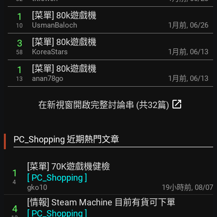
[菜單] 80k遊戲機
1
UsmanBaloch
1月前
,
06/26
10
[菜單] 80k遊戲機
3
KoreaStars
1月前
,
06/13
58
[菜單] 80k遊戲機
1
anan78go
1月前
,
06/13
13
open_in_new
在新視窗開啟完整討論串 (共32篇)
PC_Shopping 近期熱門文章
[菜單] 70K遊戲機健檢
1
[
PC_Shopping
]
4
gko10
19小時前
,
08/07
[情報] Steam Machine 目前有貨可下單
4
[
PC_Shopping
]