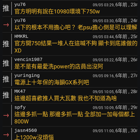
6年前
, 23
yu76
09/05 03:29,
F
推
官方明明有說在10980環境下750w
6年前
, 24
yu76
09/05 03:30,
F
→
以下的根本不用擔心吧？ 老psu擔心倒是可以理解
6年前
, 25
HMKRL
09/05 03:44,
F
推
官方開750結果一堆人在這喊不夠 顯卡到底誰做的
XD
6年前
, 26
vencin1987
09/05 05:22,
F
推
是不是有最愛洗power的店員出沒阿
6年前
, 27
yuringing
09/05 09:16,
F
推
電源上十年保的海韻GX系列吧
6年前
, 28
MK47
09/05 10:05,
F
推
這邊超喜歡推人買大瓦數 我也不知道為啥
6年前
, 29
spfy
09/05 10:09,
F
→
這邊多抓一點 那邊多抓一點 全部加一加每個都上
800W
6年前
, 30
jasn4560
09/05 11:00,
F
→
上1200w沒煩惱