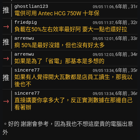
6年前
, 31
ghostlian123
09/05 11:06,
F
推
電供可用 Antec HCG 750W 十年保
6年前
, 32
friedpig
09/05 11:37,
F
→
負載在50%左右效率最好阿 要大一點也還好拉
6年前
, 33
arrenwu
09/05 12:01,
F
推
痾 50%是最好沒錯，但也沒有好太多
6年前
, 34
arrenwu
09/05 12:03,
F
→
如果是為了「省電」那基本是多想的
6年前
, 35
sincere77
09/05 13:34,
F
推
如果有人覺得開大瓦數都是店員工讀生，那我以
後也不
6年前
, 36
sincere77
09/05 13:34,
F
→
直接講要你拿多大了，反正實測數據在那邊自己
看著辦
。好的 謝謝會參考，因為我也不想這麼貴的電腦出意