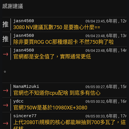
6年前
, 12
jasn4560
09/04 23:45,
F
推
3080 NV建議瓦數750 是要擔心什麼==
6年前
, 13
jasn4560
09/04 23:48,
F
推
除非要買ROG OC那種爆超卡 不然750夠了啦
6年前
, 14
jasn4560
09/04 23:48,
F
→
官網都是安全值了，實際通常更低
6年前
, 15
NanaMizuki
09/05 00:27,
F
→
官網也不知道你cpu配啥 到底多有信心
6年前
, 16
ydcc
09/05 00:32,
F
→
官網750W是基於10980XE+3080
6年前
, 17
sincere77
09/05 00:33,
F
→
上代2080Ti規模的核心都能瞬抽到700多瓦了，這
代核