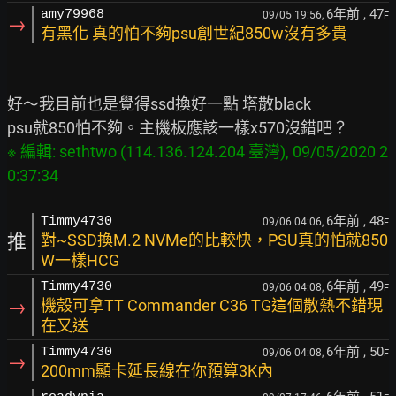
6年前
, 47
amy79968
09/05 19:56,
F
→
有黑化 真的怕不夠psu創世紀850w沒有多貴
好～我目前也是覺得ssd換好一點 塔散black

※ 編輯: sethtwo (114.136.124.204 臺灣), 09/05/2020 2
6年前
, 48
Timmy4730
09/06 04:06,
F
推
對~SSD換M.2 NVMe的比較快，PSU真的怕就850
W一樣HCG
6年前
, 49
Timmy4730
09/06 04:08,
F
→
機殼可拿TT Commander C36 TG這個散熱不錯現
在又送
6年前
, 50
Timmy4730
09/06 04:08,
F
→
200mm顯卡延長線在你預算3K內