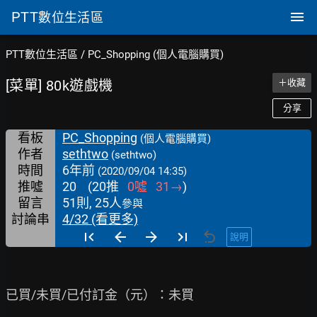
PTT
數位生活區
PTT數位生活區
/
PC_Shopping (個人電腦購買)
[菜單] 80k遊戲機
＋收藏
分享
看板
PC_Shopping
(個人電腦購買)
作者
sethtwo
(sethtwo)
時間
6年前
(2020/09/04 14:35)
推噓
20
(
20
推
0
噓
31
→
)
留言
51則, 25人
參與
討論串
4/32 (看更多)
說明
已買/未買/已付訂金（元）：未買
