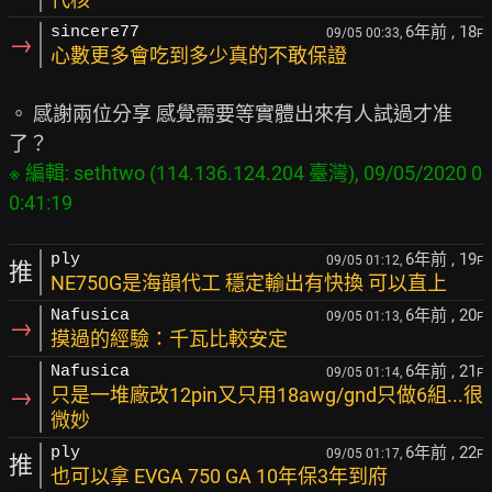
6年前
, 18
sincere77
09/05 00:33,
F
→
心數更多會吃到多少真的不敢保證
。 感謝兩位分享 感覺需要等實體出來有人試過才准
※ 編輯: sethtwo (114.136.124.204 臺灣), 09/05/2020 0
6年前
, 19
ply
09/05 01:12,
F
推
NE750G是海韻代工 穩定輸出有快換 可以直上
6年前
, 20
Nafusica
09/05 01:13,
F
→
摸過的經驗：千瓦比較安定
6年前
, 21
Nafusica
09/05 01:14,
F
→
只是一堆廠改12pin又只用18awg/gnd只做6組...很
微妙
6年前
, 22
ply
09/05 01:17,
F
推
也可以拿 EVGA 750 GA 10年保3年到府