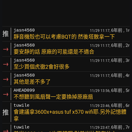
6年前
, 1
jasn4560
11/29 11:17,
F
推
靜音機殼也可以考慮BQT的 然後塔散拿一下
6年前
, 2
jasn4560
11/29 11:17,
F
→
要安靜的話 原廠的可能還是不適合
6年前
, 3
jasn4560
11/29 11:17,
F
→
至少買個虎徹2會好很多
6年前
, 4
jasn4560
11/29 11:17,
F
→
其他是差不多了
6年前
, 5
AHEAD099
11/29 13:56,
F
→
不想聽到風扇聲一定要換掉原廠扇
6年前
, 6
tuwile
11/29 23:46,
F
推
會建議拿3600x+asus tuf x570 wifi耶.另外記憶體
拿
6年前
, 7
tuwile
11/29 23:47,
F
→