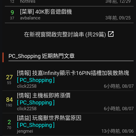
hotfires
3年前
,
12/29
12
[菜單] 40K影音遊戲機
9
avbalance
3年前
,
09/25
37
open_in_new
在新視窗開啟完整討論串 (共29篇)
PC_Shopping 近期熱門文章
[情報] 技嘉Infinity顯示卡16PIN插槽加裝散熱塊
27
[
PC_Shopping
]
55
click2258
6小時前
,
08/07
[情報] 主機板即將漲價
84
[
PC_Shopping
]
190
click2258
6小時前
,
08/07
[請益] 玩魔獸世界熱當原因
2
[
PC_Shopping
]
70
jengmei
13小時前
,
08/06