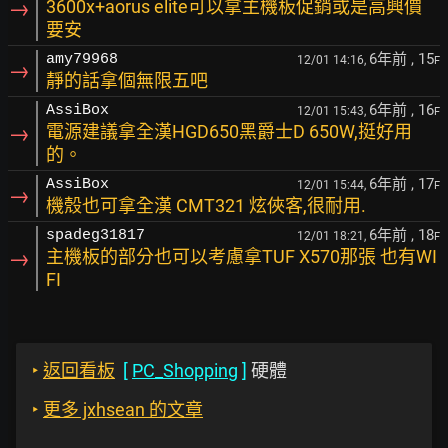
→
3600x+aorus elite可以拿主機板促銷或是高興價
要安
6年前
, 15
amy79968
12/01 14:16,
F
→
靜的話拿個無限五吧
6年前
, 16
AssiBox
12/01 15:43,
F
→
電源建議拿全漢HGD650黑爵士D 650W,挺好用
的。
6年前
, 17
AssiBox
12/01 15:44,
F
→
機殼也可拿全漢 CMT321 炫俠客,很耐用.
6年前
, 18
spadeg31817
12/01 18:21,
F
→
主機板的部分也可以考慮拿TUF X570那張 也有WI
FI
‣
返回看板
[
PC_Shopping
]
硬體
‣
更多 jxhsean 的文章