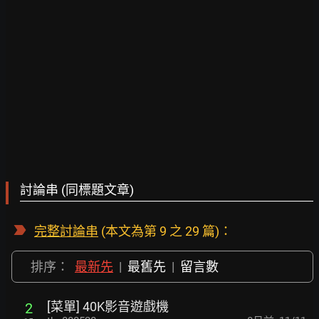
討論串 (同標題文章)
完整討論串
(本文為第 9 之 29 篇)：
排序：
最新先
|
最舊先
|
留言數
[菜單] 40K影音遊戲機
2