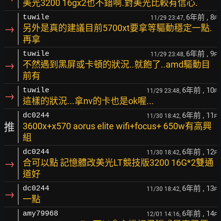
美光3200 16gx2也不錯啊.對美光比較有信心.
6年前
, 8
tuwile
11/29 23:47,
F
→
另外是真的建議目前5700xt要拿等驅動穩定一點.
再拿
6年前
, 9
tuwile
11/29 23:48,
F
→
不然遇到黑屏或卡頓的狀況..就飽了..amd驅動目
前有
6年前
, 10
tuwile
11/29 23:48,
F
→
這樣的狀況...拿nv的卡也是ok喔...
6年前
, 11
dc0244
11/30 18:42,
F
推
3600x+x570 aorus elite wifi+focus+ 650w有高興
組
6年前
, 12
dc0244
11/30 18:42,
F
→
合可以點 記憶體改美光LT競技版3200 16G*2雙通
道好
6年前
, 13
dc0244
11/30 18:42,
F
→
一點
6年前
, 14
amy79968
12/01 14:16,
F