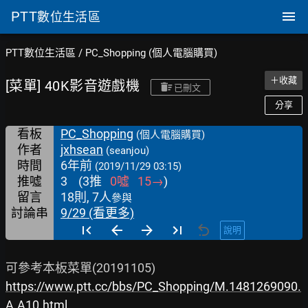
PTT
數位生活區
PTT數位生活區
/
PC_Shopping (個人電腦購買)
＋收藏
[菜單] 40K影音遊戲機
已刪文
分享
看板
PC_Shopping
(個人電腦購買)
作者
jxhsean
(seanjou)
時間
6年前
(2019/11/29 03:15)
推噓
3
(
3
推
0
噓
15
→
)
留言
18則, 7人
參與
討論串
9/29 (看更多)
說明
https://www.ptt.cc/bbs/PC_Shopping/M.1481269090.
A.A10.html