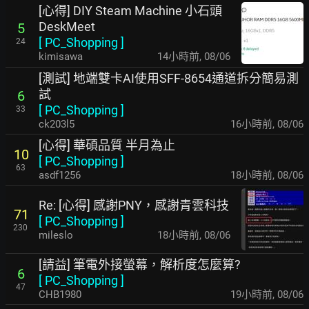
[心得] DIY Steam Machine 小石頭
DeskMeet
5
[
PC_Shopping
]
24
kimisawa
14小時前
,
08/06
[測試] 地端雙卡AI使用SFF-8654通道拆分簡易測
試
6
[
PC_Shopping
]
33
ck203l5
16小時前
,
08/06
[心得] 華碩品質 半月為止
10
[
PC_Shopping
]
63
asdf1256
18小時前
,
08/06
Re: [心得] 感謝PNY，感謝青雲科技
71
[
PC_Shopping
]
230
mileslo
18小時前
,
08/06
[請益] 筆電外接螢幕，解析度怎麼算?
6
[
PC_Shopping
]
47
CHB1980
19小時前
,
08/06