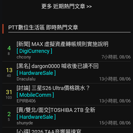
更多 近期熱門文章 >>
PTT數位生活區 即時熱門文章
[新聞] MAX 虛擬資產轉帳規則實施說明
4
[
DigiCurrency
]
8
chcony
7小時前
,
08/06
[黑名] dargon0000 喊收後已讀不回
13
[
HardwareSale
]
40
Draculalu
13小時前
,
08/06
[討論] 三星S26 Ultra價格跳水？
31
[
MobileComm
]
103
EPIRB406
13小時前
,
08/06
[賣/雙北/面交]TOSHIBA 2TB 全新
2
[
HardwareSale
]
5
shunyde
15小時前
,
08/06
[心得] 2026 TAA音響展速寫