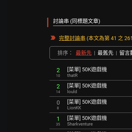
討論串 (同標題文章)
完整討論串
(本文為第 41 之 26
排序：
最新先
|
最舊先
|
留言
[菜單] 50K遊戲機
2
thatR
10
[菜單] 50K遊戲機
2
lould
14
[菜單] 50K遊戲機
0
LionKK
8
[菜單] 50K遊戲機
1
Sharkventure
35