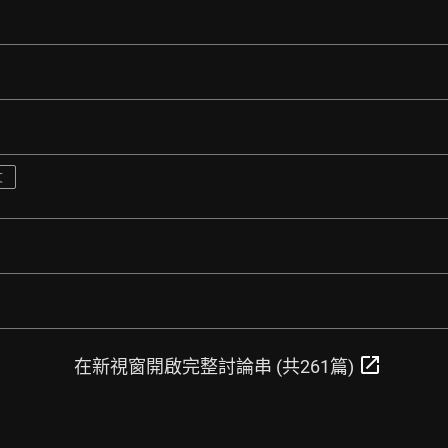
文
open_in_new
在新視窗開啟完整討論串 (共261篇)