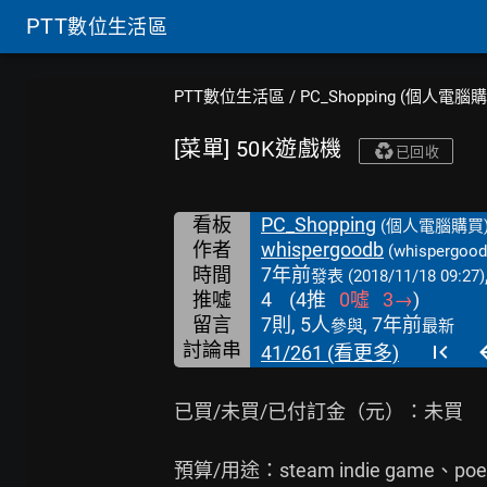
PTT
數位生活區
PTT數位生活區
/
PC_Shopping (個人電腦
[菜單] 50K遊戲機
已回收
看板
PC_Shopping
(個人電腦購買
作者
whispergoodb
(whispergood
時間
7年前
發表
(2018/11/18 09:27)
推噓
4
(
4
推
0
噓
3
→
)
留言
7則, 5人
, 7年前
參與
最新
討論串
41/261 (看更多)
已買/未買/已付訂金（元）：未買

預算/用途：steam indie game、poe、n