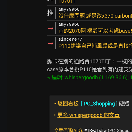
1070Ti
amy79968
推
沒什麼問題 或是改x370 carbo
amy79968
→
宜的2070阿 機殼可以考慮bas
sincere77
→
P110建議自己補風扇或是直接
顯卡在別的通路買1070Ti了，一樣
‣
返回看板
[
PC_Shopping
]
硬體
‣
更多 whispergoodb 的文章
文章代碼(AID):
#1RyJ1s5w
(PC_Shoppi