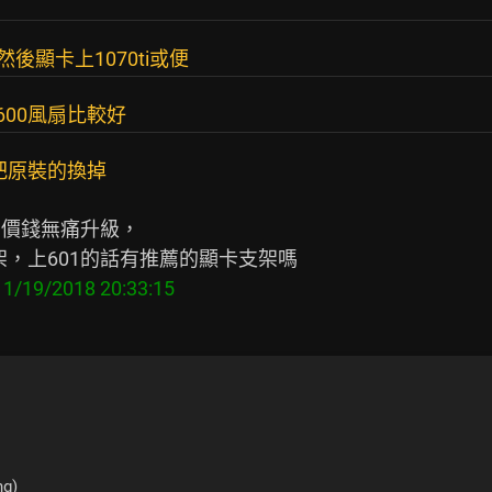
n然後顯卡上1070ti或便
e600風扇比較好
把原裝的換掉
的價錢無痛升級，

ng)