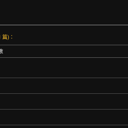
1 篇)：
數