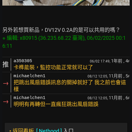
※ 編輯: x80915 (36.235.68.22 臺灣), 06/02/2025 00:1
1年前
, 4
a350305
06/02 17:49,
F
推
卡榫能裝，監控功能正常就可以了
11月前
, 5
michaelchen1
08/12 12:05,
F
→
把跳出風扇錯誤訊息的關掉就好了 我之前也會這
樣
11月前
, 6
michaelchen1
08/12 12:05,
F
→
明明有再轉但一直瘋狂跳出風扇錯誤
‣
返回看板
[
Nethood
]
入口