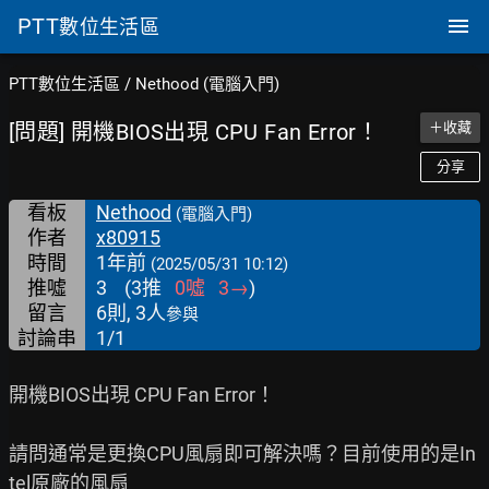
PTT
數位生活區
PTT數位生活區
/
Nethood (電腦入門)
[問題] 開機BIOS出現 CPU Fan Error！
＋收藏
分享
看板
Nethood
(電腦入門)
作者
x80915
時間
1年前
(2025/05/31 10:12)
推噓
3
(
3
推
0
噓
3
→
)
留言
6則, 3人
參與
討論串
1/1
開機BIOS出現 CPU Fan Error！

請問通常是更換CPU風扇即可解決嗎？目前使用的是In
tel原廠的風扇
