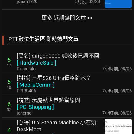
jonah1220
5月前
,
02/23
更多 近期熱門文章 >>
PTT數位生活區 即時熱門文章
[黑名] dargon0000 喊收後已讀不回
5
[
HardwareSale
]
17
Draculalu
7小時前
,
08/06
[討論] 三星S26 Ultra價格跳水？
5
[
MobileComm
]
18
EPIRB406
7小時前
,
08/06
[請益] 玩魔獸世界熱當原因
6
[
PC_Shopping
]
52
jengmei
7小時前
,
08/06
[心得] DIY Steam Machine 小石頭
DeskMeet
4