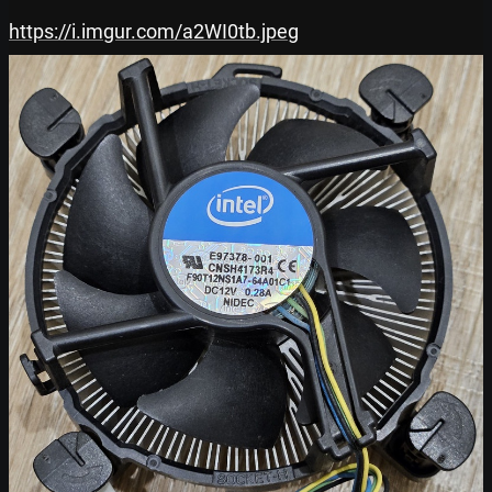
https://i.imgur.com/a2WI0tb.jpeg