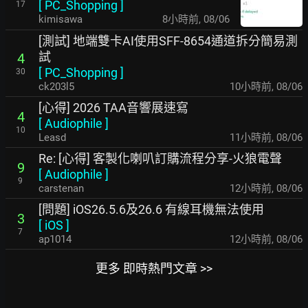
[
PC_Shopping
]
17
kimisawa
8小時前
,
08/06
[測試] 地端雙卡AI使用SFF-8654通道拆分簡易測
試
4
[
PC_Shopping
]
30
ck203l5
10小時前
,
08/06
[心得] 2026 TAA音響展速寫
4
[
Audiophile
]
10
Leasd
11小時前
,
08/06
Re: [心得] 客製化喇叭訂購流程分享-火狼電聲
9
[
Audiophile
]
9
carstenan
12小時前
,
08/06
[問題] iOS26.5.6及26.6 有線耳機無法使用
3
[
iOS
]
7
ap1014
12小時前
,
08/06
更多 即時熱門文章 >>