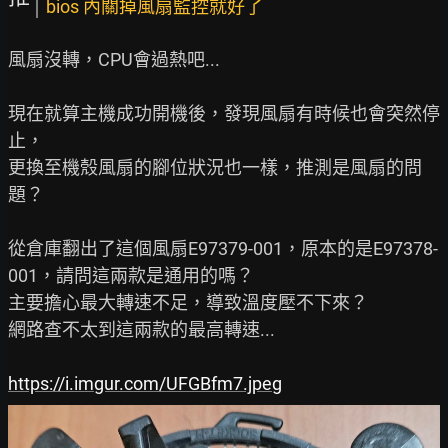
bios 內關掉風扇監控就好了
風扇沒轉，CPU會過熱吧...

現在就算主機成功開機後，發現風扇有時候也會突然停
止，

更換至機殼風扇的腳位狀況也一樣，推測是風扇的問
題？

從倉庫翻出了這個風扇E97379-001，原本的是E97378-
001，請問這兩款是通用的嗎？

主要擔心最大轉速不足，導致溫度壓不下來？

網路查不太到這兩款的最高轉速...

https://i.imgur.com/UFGBfm7.jpeg