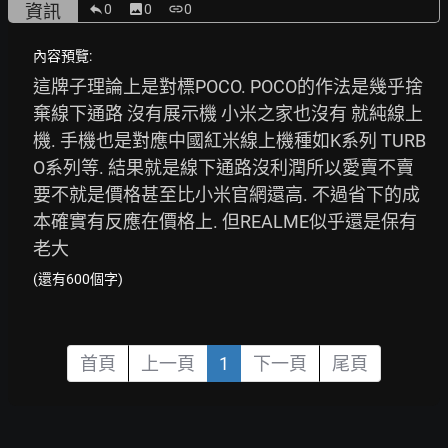
資訊
0
image
0
link
0
內容預覽:
這牌子理論上是對標POCO. POCO的作法是幾乎捨
棄線下通路 沒有展示機 小米之家也沒有 就純線上
機. 手機也是對應中國紅米線上機種如K系列 TURB
O系列等. 結果就是線下通路沒利潤所以愛賣不賣 
要不就是價格甚至比小米官網還高. 不過省下的成
本確實有反應在價格上. 但REALME似乎還是保有
老大
(還有600個字)
首頁
上一頁
1
下一頁
尾頁