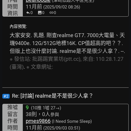
(津崎似超人平匡先生)
時間
11月前
(2025/09/02 08:26)
資訊
0
image
0
link
0
內容預覽:
大家安安. 乳題. 剛查realme GT7. 7000大電量、天
璣9400e. 12G/512G地標16K. CP值超高的吧？？. 
但版上也沒什麼討論. realme是不是很少人拿？. --. 
※
發信站:
批踢踢實業坊(ptt.cc),
來自:
110.28.1.27
(臺灣)
. 
※
文章網址:
Re: [討論] realme是不是很少人拿？
#2
推噓
9
(10推
1噓 27→
)
留言
38則，0人
參與
作者
pmes9866
(I Need Some Sleep)
時間
11月前
(2025/09/03 03:51)