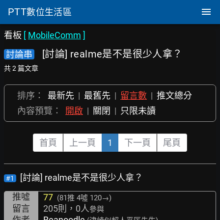
PTT
數位生活區
看板
[
MobileComm
]
[討論] realme是不是很少人拿？
討論串
共 2 篇文章
排序：
最新先
|
最舊先
|
留言數
|
推文總分
內容預覽：
開啟
|
關閉
|
只限未讀
首頁
上一頁
1
下一頁
尾頁
[討論] realme是不是很少人拿？
#1
推噓
77
(81推
4噓 120→
)
留言
205則，0人
參與
作者
Beanoodle