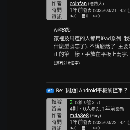
作者
coinfan
(硬幣人)
時間
1年前
發表
(2025/03/21 14:31)
資訊
0
image
0
link
0
內容預覽:
家裡及周遭的人都用iPad系列. 我
什麼型號忘了). 不說廢話了. 主
正的筆一樣，手放在平板上寫字. 
(還有218個字)
Re: [問題] Android平板觸控筆？
#2
推噓
2
(2推
0噓 2→
)
留言
4則，0人
, 1年前
參與
最新
作者
m4a3e8
(Fury)
時間
1年前
發表
(2025/03/22 14:41)
資訊
0
image
1
link
0