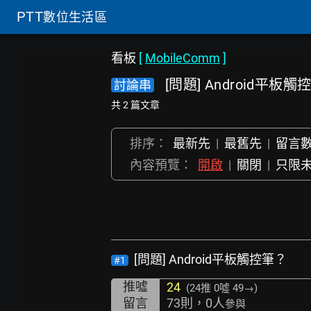
PTT
數位生活區
看板
[
MobileComm
]
[問題] Android平板觸
討論串
共 2 篇文章
排序：
最新先
|
最舊先
|
留言
內容預覽：
開啟
|
關閉
|
只限
[問題] Android平板觸控筆？
#1
推噓
24
(24推
0噓 49→
)
留言
73則，0人
參與