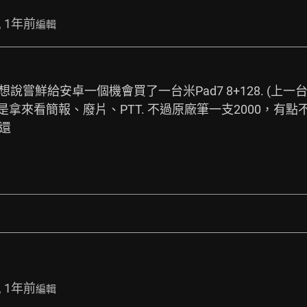
, 1年前
編輯
想說嘗鮮給安卓一個機會買了一台米Pad7 8+128. (上一台
要是拿來看簡報、廢片、PTT. 不過原廠筆一支2000，有點
還
, 1年前
編輯