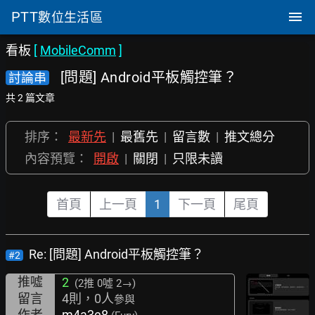
PTT
數位生活區
看板
[
MobileComm
]
[問題] Android平板觸控筆？
討論串
共 2 篇文章
排序：
最新先
|
最舊先
|
留言數
|
推文總分
內容預覽：
開啟
|
關閉
|
只限未讀
首頁
上一頁
1
下一頁
尾頁
Re: [問題] Android平板觸控筆？
#2
推噓
2
(2推
0噓 2→
)
留言
4則，0人
參與
作者
m4a3e8