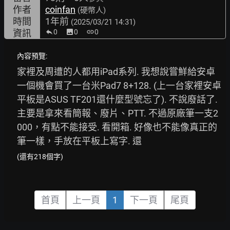
作者
coinfan
(硬幣人)
時間
1年前
(2025/03/21 14:31)
資訊
0
image
0
link
0
內容預覽:
家裡及周遭的人都用iPad系列. 我想說嘗鮮給安卓
一個機會買了一台米Pad7 8+128. (上一台家裡安卓
平板是ASUS TF201還什麼型號忘了). 不說廢話了. 
主要是拿來看簡報、廢片、PTT. 不過原廠筆一支2
000，有點不能接受. 看開箱. 好像也不能像真正的
筆一樣，手放在平板上寫字. 還
(還有218個字)
首頁
上一頁
1
下一頁
尾頁