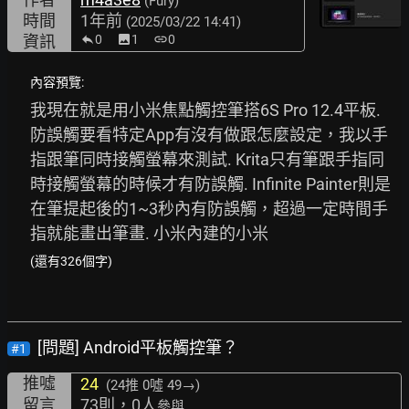
(Fury)
時間
1年前
(2025/03/22 14:41)
資訊
0
image
1
link
0
內容預覽:
我現在就是用小米焦點觸控筆搭6S Pro 12.4平板. 
防誤觸要看特定App有沒有做跟怎麼設定，我以手
指跟筆同時接觸螢幕來測試. Krita只有筆跟手指同
時接觸螢幕的時候才有防誤觸. Infinite Painter則是
在筆提起後的1~3秒內有防誤觸，超過一定時間手
指就能畫出筆畫. 小米內建的小米
(還有326個字)
[問題] Android平板觸控筆？
#1
推噓
24
(24推
0噓 49→
)
留言
73則，0人
參與