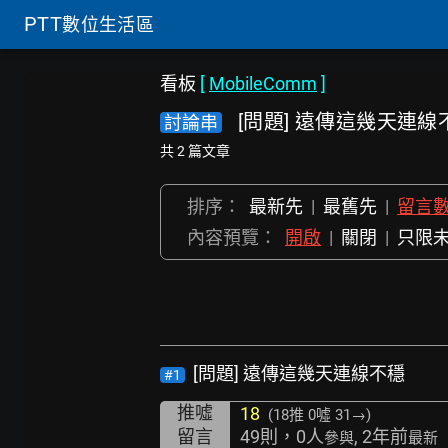
PTT
數位生活區
看板
[
MobileComm
]
[問題] 遠傳這幾天連線
討論串
共 2 篇文章
排序：
最新先
|
最舊先
|
留言
內容預覽：
開啟
|
關閉
|
只限
[問題] 遠傳這幾天連線不穩
#1
推噓
18
(18推
0噓 31→
)
留言
49則，0人
, 2年前
參與
最新