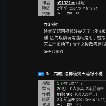
作者
s91031cc
(場地)
時間
2年前
(2024/04/15 13:24)
資訊
0
image
0
link
0
內容預覽:
這個問題困擾我好幾天了. 想借
穩. 因為以前玩電腦就是用手機接線
天去門市換了sim卡之後改善有限.
(還有96個字)
Re: [問題] 遠傳這幾天連線不穩
#2
推噓
5
(7推
2噓 11→
)
留言
20則，0人
, 2年前
參與
最新
作者
esilantic
(蒼炎大魔導士)
時間
2年前
發表
(2024/04/16 16:33)
資訊
0
image
0
link
0