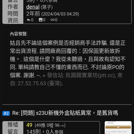
參與
作者
denal
(葉子)
時間
2年前
(2024/04/03 04:29)
資訊
0
image
0
link
0
內容預覽:
姑且先不論這個案例是否經銷商手法詐騙. 還是正
常出貨流程. 請問廠商回覆的：因保固更新故拆
機。. 這個是什麼？我從未聽過，且與故有認知不
同. 單純請教自己不懂的東西而已. 不討論原PO的
個案. 謝謝. --. 
※
發信站:
批踢踢實業坊(ptt.cc),
來
自:
27.52.75.63
(臺灣)
. 
Re: [問題] s23U新機外盒貼紙異常，是舊貨嗎
#2
推噓
49
(49推
0噓 96→
)
留言
145則，0人
參與