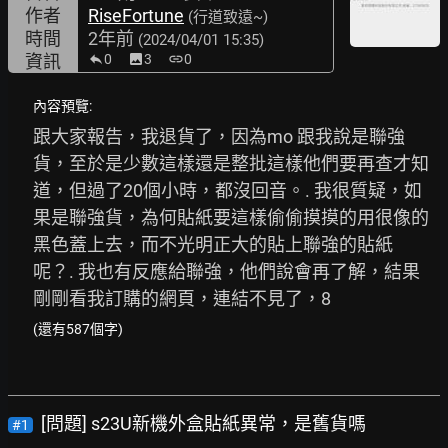
作者
RiseFortune
(行道致遠~)
時間
2年前
(2024/04/01 15:35)
資訊
0
image
3
link
0
內容預覽:
跟大家報告，我退貨了，因為mo 跟我說是聯強
貨，至於是少數這樣還是整批這樣他們要再查才知
道，但過了20個小時，都沒回音。. 我很質疑，如
果是聯強貨，為何貼紙要這樣偷偷摸摸的用很像的
黑色蓋上去，而不光明正大的貼上聯強的貼紙
呢？. 我也有反應給聯強，他們說會再了解，結果
剛剛看我訂購的網頁，連結不見了，8
(還有587個字)
[問題] s23U新機外盒貼紙異常，是舊貨嗎
#1