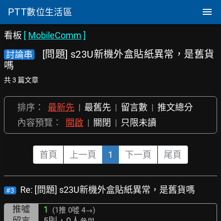
PTT
數位生活區
看板
[
MobileComm
]
[問題] s23U新機外盒貼紙異常，是舊貨
討論串
嗎
共 3 篇文章
排序：
最新先
|
最舊先
|
留言數
|
推文總分
內容預覽：
開啟
|
關閉
|
只限未讀
首頁
上一頁
1
下一頁
尾頁
Re: [問題] s23U新機外盒貼紙異常，是舊貨嗎
#3
推噓
1
(1推
0噓 4→
)
留言
5則，0人