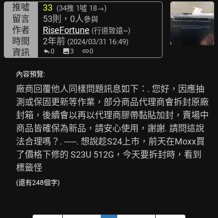
推噓
33
(34推
1噓 18→
)
留言
53則，0人
參與
作者
RiseFortune
(行道致遠~)
時間
2年前
(2024/03/31 16:49)
資訊
0
image
3
link
0
內容預覽:
廠商回覆他人同樣問題訊息如下：. 您好，因應抽
測或保固更新等作業，部分商品代理商會拆封原廠
封箱，後續會以再以代理商膠帶黏貼加封，賣場中
商品皆確保為新品，請安心使用，謝謝. 請問這說
法合理嗎？. -----. 想說趁S24上市，前天在Moxx買
了價格下修的 S23U 512G，今天要拆封時，看到
標籤怪
(還有248個字)