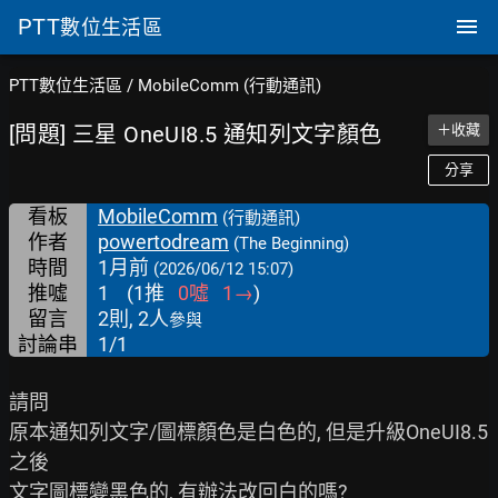
PTT
數位生活區
PTT數位生活區
/
MobileComm (行動通訊)
[問題] 三星 OneUI8.5 通知列文字顏色
＋收藏
分享
看板
MobileComm
(行動通訊)
作者
powertodream
(The Beginning)
時間
1月前
(2026/06/12 15:07)
推噓
1
(
1
推
0
噓
1
→
)
留言
2則, 2人
參與
討論串
1/1
請問

原本通知列文字/圖標顏色是白色的, 但是升級OneUI8.5
之後

文字圖標變黑色的, 有辦法改回白的嗎?
