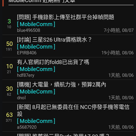
MobileComm 近期熱門文章
[問題] 手機錄影上傳至社群平台掉幀問題
3
[
MobileComm
]
10
blue496508
7小時前
,
08/07
[討論] 三星S26 Ultra價格跳水？
50
[
MobileComm
]
191
EPIRB406
19小時前
,
08/06
有人官網訂的fold8已出貨了嗎
10
[
MobileComm
]
21
hdf87ery
1天前
,
08/06
[購機] 大電量，續航力強，預算2萬內
30
[
MobileComm
]
62
dnol
1天前
,
08/06
[新聞] 8月起已無委員在任 NCC停發手機等電信
設
63
[
MobileComm
]
371
a5687920
1天前
,
08/06