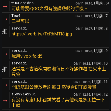
1月前
, 6
WOGEchidna
06/11 10:16,
F
→
可能需要iQOO之類有強調遊戲的手機。
1月前
, 7
Two4
06/11 10:17,
F
→
三星可以
1月前
, 8
zeroadi
06/11 10:27,
F
推
https://i.verb.tw/TcRhMTI8.jpg
1月前
, 9
zeroadi
06/11 10:28,
F
→
我用vivo x fold5
1月前
, 10
zeroadi
06/11 10:32,
F
推
通常是不會這樣開鳴潮每日不好操作啦 在火車上
只會
1月前
, 11
zeroadi
06/11 10:32,
F
→
開奶航跟公連放者刷每日 然後看BTT或漫畫
1月前
, 12
s5092141231
06/11 12:16,
F
→
有沒有考慮用小窗試試看？其他就是多工拉一下
上鎖