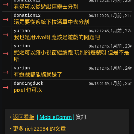
1月前
, 20
donation12
06/11 20:23,
F
→
看是可以從遊戲精靈去分割
1月前
, 21
donation12
06/11 20:23,
F
→
還是要從系統下拉選單中去分割
1月前
, 22
yurian
06/12 12:45,
F
→
我也是用vivo啊 應該是遊戲的問題吧
1月前
, 23
yurian
06/12 12:45,
F
→
妮姬可以縮小視窗繼續跑 玩別的遊戲呀 但是不是
所
1月前
, 24
yurian
06/12 12:45,
F
→
有遊戲都能縮就是了
1月前
, 25
dandingduck
06/13 01:59,
F
→
pixel 也可以
‣
返回看板
[
MobileComm
]
資訊
‣
更多 rich22084 的文章