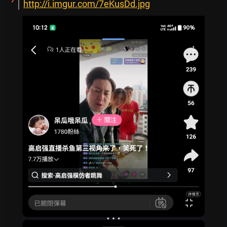
http://i.imgur.com/7eKusDd.jpg