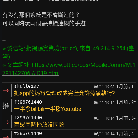
有沒有那個系統是不會斷連的？

可以同時玩兩個需持續連線的手遊

※ 發信站: 批踢踢實業坊(ptt.cc), 來自: 49.214.9.254 (臺
灣)

※ 文章網址: 
https://www.ptt.cc/bbs/MobileComm/M.1
781142706.A.D19.html
1月前
, 1
skull0107
06/11 10:03,
F
→
把app的耗電管理改成完全允許背景執行?
1月前
, 2
f396761440
06/11 10:14,
F
推
一半撥bilibili一半撥Youtube
1月前
, 3
f396761440
06/11 10:14,
F
→
兩邊同時播放沒問題
1月前
, 4
f396761440
06/11 10:14,
F
→