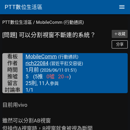
PTT
數位生活區
PTT數位生活區
/
MobileComm (行動通訊)
[問題] 可以分割視窗不斷連的系統？
＋收藏
分享
看板
MobileComm
(行動通訊)
作者
rich22084
(習近平肛交惡徒)
時間
1月前
(2026/06/11 01:51)
推噓
5
(
5
推
0
噓
20
→
)
留言
25則, 11人
參與
討論串
1/1
目前用vivo

雖然可以分割AB視窗

但操作A視窗時，B視窗就會被視為斷開
