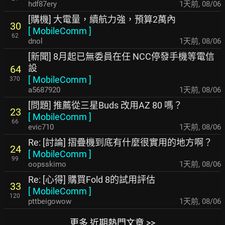
hdf87ery
1天前
,
08/06
[購機] 大電量，續航力強，預算2萬內
30
[
MobileComm
]
62
dnol
1天前
,
08/06
[新聞] 8月起已無委員在任 NCC停發手機等電信
設
64
[
MobileComm
]
370
a5687920
1天前
,
08/06
[問題] 推薦從三星Buds 改用AZ 80 嗎？
23
[
MobileComm
]
66
evic710
1天前
,
08/06
Re: [討論] 摺疊機到底有什麼很實用的地方啊？
24
[
MobileComm
]
99
oopsskimo
1天前
,
08/06
Re: [心得] 購買Fold 8的試用評估
33
[
MobileComm
]
120
pttbeigowow
1天前
,
08/06
更多 近期熱門文章 >>