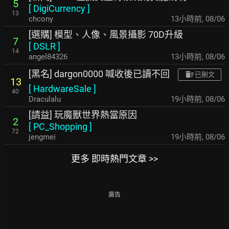
5
[
DigiCurrency
]
13
chcony
13小時前
,
08/06
[選購] 模型、人像、風景攝影 70D升級
7
[
DSLR
]
14
angel84326
13小時前
,
08/06
[黑名] dargon0000 喊收後已讀不回
已刪文
13
[
HardwareSale
]
40
Draculalu
19小時前
,
08/06
[請益] 玩魔獸世界熱當原因
2
[
PC_Shopping
]
72
jengmei
19小時前
,
08/06
更多 即時熱門文章 >>
廣告