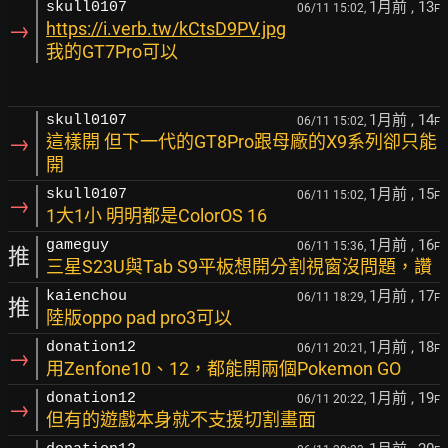
1月前
, 13
skull0107
06/11 15:02,
F
→
https://i.verb.tw/kCtsD9PV.jpg
我的GT7Pro可以
1月前
, 14
skull0107
06/11 15:02,
F
→
這樣開 但下一代的GT8Pro跟母廠的X9系列卻只能
開
1月前
, 15
skull0107
06/11 15:02,
F
→
1大1小 明明都是ColorOS 16
1月前
, 16
gameguy
06/11 15:36,
F
推
三星S23U與Tab S9平板想開分割視窗沒問題，讚
1月前
, 17
kaienchou
06/11 18:29,
F
推
陸版oppo pad pro3可以
1月前
, 18
donation12
06/11 20:21,
F
→
用Zenfone10、12，都能開兩個Pokemon GO
1月前
, 19
donation12
06/11 20:22,
F
→
但有的遊戲本身就不支援切割畫面