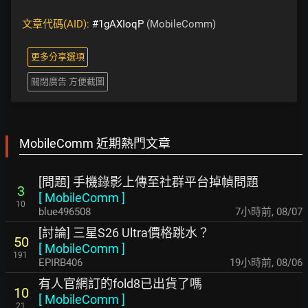
文章代碼(AID):
#1gAXIoqP
(MobileComm)
更多分享選項
關閉廣告 方便截圖
MobileComm 近期熱門文章
[問題] 手機錄影上傳至社群平台掉幀問題
3
[
MobileComm
]
10
blue496508
7小時前
,
08/07
[討論] 三星S26 Ultra價格跳水？
50
[
MobileComm
]
191
EPIRB406
19小時前
,
08/06
有人官網訂的fold8已出貨了嗎
10
[
MobileComm
]
21