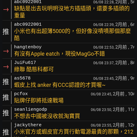
2月前
, 5
abc0922001
06/08 22:28,
F
→
缺點是出去玩明明沒地方插插頭，還要多插頭的
重量
2月前
, 6
abc0922001
06/08 22:39,
F
推
小米也有出超薄5000的，但好像沒嘖嘖那個那麼
酷
2月前
, 7
hangtenboy
06/08 22:53,
F
→
有沒有Apple eatch，現役MagGo不錯
2月前
, 8
JuiFu617
06/08 23:37,
F
→
綠聯 酷態科都可
2月前
, 9
as5678
06/08 23:45,
F
推
蝦皮上找 anker 有CCC認證的才買喔~
2月前
, 10
pcfox
06/08 23:45,
F
推
貼牌仔即將抵達戰場
2月前
, 11
seanliengodp
06/08 23:50,
F
推
不想去中國被沒收就淘寶買
2月前
, 12
jackythere
06/08 23:55,
F
推
小米官方或蝦皮官方買行動電源最貴的那顆，212