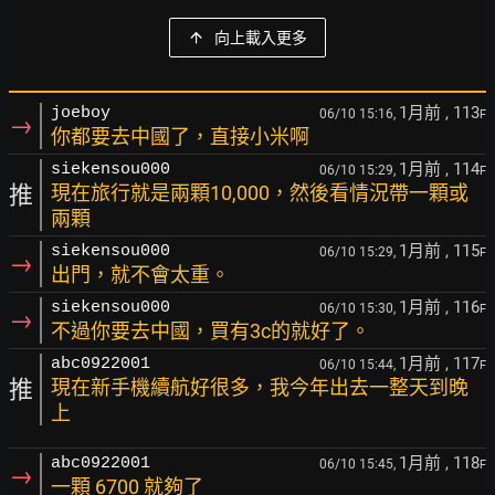
向上載入更多
1月前
, 113
joeboy
06/10 15:16,
F
→
你都要去中國了，直接小米啊
1月前
, 114
siekensou000
06/10 15:29,
F
推
現在旅行就是兩顆10,000，然後看情況帶一顆或
兩顆
1月前
, 115
siekensou000
06/10 15:29,
F
→
出門，就不會太重。
1月前
, 116
siekensou000
06/10 15:30,
F
→
不過你要去中國，買有3c的就好了。
1月前
, 117
abc0922001
06/10 15:44,
F
推
現在新手機續航好很多，我今年出去一整天到晚
上
1月前
, 118
abc0922001
06/10 15:45,
F
→
一顆 6700 就夠了