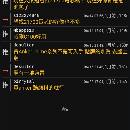
推
現在大家還會推21700電芯嗎？ 現在好像都是電
池包了
1月前
, 148
s122274848
06/14 07:56,
F
→
想找21700電芯的好像也不多
1月前
, 149
Mbappe10
06/14 15:04,
F
推
威剛C100好用
1月前
, 150
desultor
06/15 21:48,
F
推
買Anker Prime系列不錯可入手 貼牌的別買 去脆上
翻
1月前
, 151
desultor
06/15 21:48,
F
→
翻有一堆避雷
1月前
, 152
pirrysal
06/22 17:04,
F
推
買anker 酷態科的就行
廣告