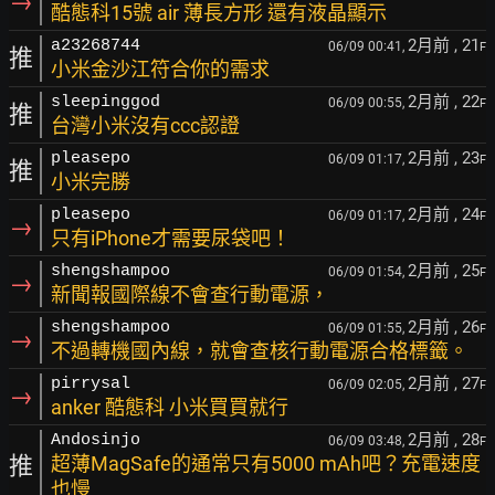
→
酷態科15號 air 薄長方形 還有液晶顯示
2月前
, 21
a23268744
06/09 00:41,
F
推
小米金沙江符合你的需求
2月前
, 22
sleepinggod
06/09 00:55,
F
推
台灣小米沒有ccc認證
2月前
, 23
pleasepo
06/09 01:17,
F
推
小米完勝
2月前
, 24
pleasepo
06/09 01:17,
F
→
只有iPhone才需要尿袋吧！
2月前
, 25
shengshampoo
06/09 01:54,
F
→
新聞報國際線不會查行動電源，
2月前
, 26
shengshampoo
06/09 01:55,
F
→
不過轉機國內線，就會查核行動電源合格標籤。
2月前
, 27
pirrysal
06/09 02:05,
F
→
anker 酷態科 小米買買就行
2月前
, 28
Andosinjo
06/09 03:48,
F
推
超薄MagSafe的通常只有5000 mAh吧？充電速度
也慢