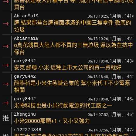
→
臉書就是最大詐騙平台 專門訛詐不相信中國的O鳥
買台
1月前
, 141
AbianMa19
06/13 10:25,
F
→
牌 結果那些台牌裡面滿滿的中國三無零件 徹底的
垃圾
1月前
, 142
AbianMa19
06/13 10:26,
F
→
o鳥花錢買大陸人都不買的三無垃圾 還以為在抗中
保台
1月前
, 143
gary8442
06/13 18:48,
F
→
安克 綠聯 小米 這種上市大公司的買一買就好
1月前
, 144
gary8442
06/13 18:48,
F
→
酷態科是小米生態鏈企業的 幫小米代工不少電源
相關
1月前
, 145
gary8442
06/13 18:48,
F
→
米物科技也是小米行動電源的代工廠之一
1月前
, 146
ZhengShu
06/14 07:52,
F
推
小米20000那顆+1，又小又強力
1月前
, 147
s122274848
06/14 07:56,
F