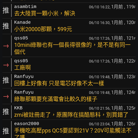
1月前
, 119
asambtim
06/10 16:22,
F
推
去大陸買一顆小米，解決
1月前
, 120
Kanade
06/10 16:30,
F
推
小米20000那顆，599元
1月前
, 121
qss05
06/10 17:26,
F
→
10mini綠聯也有一個長得很像的，是不是有同一
個代
1月前
, 122
qss05
06/10 17:26,
F
→
工廠啊
1月前
, 123
Ranfuyu
06/10 19:48,
F
推
回樓上好像有 只是電芯好像不太一樣
1月前
, 124
Ranfuyu
06/10 19:48,
F
→
綠聯那顆要充滿電會比較久的樣子
1月前
, 125
KKB
06/10 21:56,
F
推
zmi被註冊走了，原團隊在搞酷態科，別買錯了
1月前
, 126
eason2000
06/10 23:04,
F
推
手機吃高壓pps QC5要認到21V？20V可能觸法不
了嗎