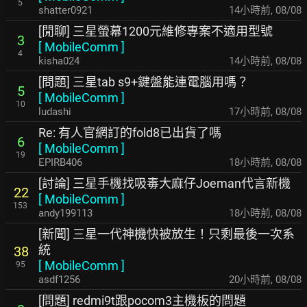
5
shatter0921
14小時前
,
08/08
[閒聊] 三星螢幕1200元維修專案不適用型號
3
[
MobileComm
]
4
kisha024
14小時前
,
08/08
[問題] 三星tab s9+鍵盤能連電腦用嗎？
5
[
MobileComm
]
10
ludashi
17小時前
,
08/08
Re: 有人官網訂的fold8已出貨了嗎
6
[
MobileComm
]
19
EPIRB406
18小時前
,
08/08
[討論] 三星手機找吸毒大麻仔Joeman代言新機
22
[
MobileComm
]
153
andy199113
18小時前
,
08/08
[新聞] 三星一代神機快被放生！只剩最後一次系
統
38
[
MobileComm
]
95
asdf1256
20小時前
,
08/08
[問題] redmi9t跟pocom3主機板的問題