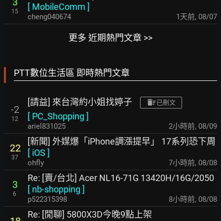
3
[
MobileComm
]
15
cheng040674
1天前
,
08/07
更多 近期熱門文章 >>
PTT數位生活區 即時熱門文章
[請益] 來台灣約小姐找婷子
已刪文
-2
[
PC_Shopping
]
12
ariel831025
2小時前
,
08/09
[新聞] 外媒爆「iPhone調漲提早」 17系列恐下周
22
[
iOS
]
37
ohfly
7小時前
,
08/08
Re: [賣/台北] Acer NL16-71G 13420H/16G/2050
3
[
nb-shopping
]
6
p522315398
8小時前
,
08/08
Re: [閒聊] 5800X3D今晚9點上架