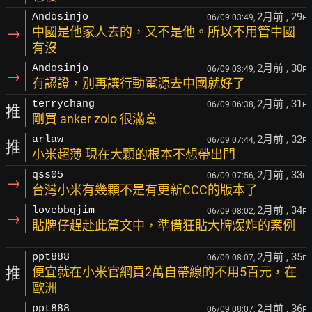
2月前
, 29
Andosinjo
06/09 03:49,
F
→
中國是他家人去的，又不是他。所以不用管中國
有沒
2月前
, 30
Andosinjo
06/09 03:49,
F
→
有認證，別再讓行動電源去中國就好了
2月前
, 31
terrychang
06/09 06:38,
F
推
剛買 anker zolo 很滿意
2月前
, 32
arlaw
06/09 07:44,
F
推
小米超薄 現在大顆的根本不想帶出門
2月前
, 33
qss05
06/09 07:56,
F
→
台灣小米有幾顆不是有更新CCC的版本了
2月前
, 34
lovebbqjim
06/09 08:02,
F
→
貼牌仔趕赴此篇文中，準備狂貼大牌爆炸的案例
2月前
, 35
ppt888
06/09 08:07,
F
推
便宜就在小米官網買2萬自帶線的不用5百元，在
歐洲
2月前
, 36
ppt888
06/09 08:07,
F