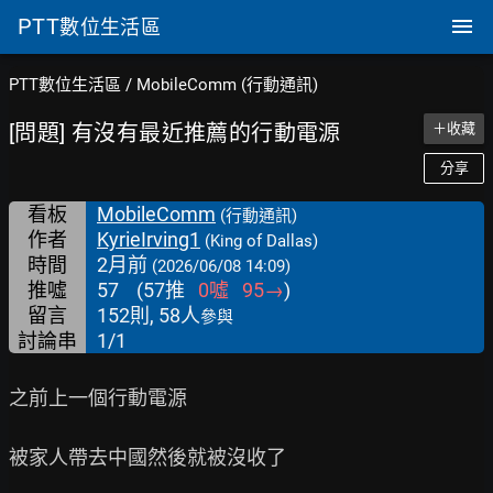
PTT
數位生活區
PTT數位生活區
/
MobileComm (行動通訊)
[問題] 有沒有最近推薦的行動電源
＋收藏
分享
看板
MobileComm
(行動通訊)
作者
KyrieIrving1
(King of Dallas)
時間
2月前
(2026/06/08 14:09)
推噓
57
(
57
推
0
噓
95
→
)
留言
152則, 58人
參與
討論串
1/1
之前上一個行動電源

被家人帶去中國然後就被沒收了
