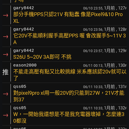
1月前
, 127
gary8442
06/10 23:55,
F
→
部分手機PPS只認21V 有點蠢 像是Pixel9&10 Pro
XL
1月前
, 128
gary8442
06/10 23:56,
F
→
它20V不能順利握手高壓PPS 喔 會改握手5~11V 3
A
1月前
, 129
gary8442
06/10 23:57,
F
→
S26U 5~20V 3A即可 不挑
1月前
, 130
eason2000
06/11 00:13,
F
推
不能走高壓有點又比較挑線 米系應該認20v就可以
了
1月前
, 131
qss05
06/11 10:33,
F
→
對pixel9pro xl用一般20V的只能到27W，21V才能
到37
1月前
, 132
qss05
06/11 10:33,
F
→
W，一開始我還想是不是我充電器壞掉，怎麼連3
0都沒