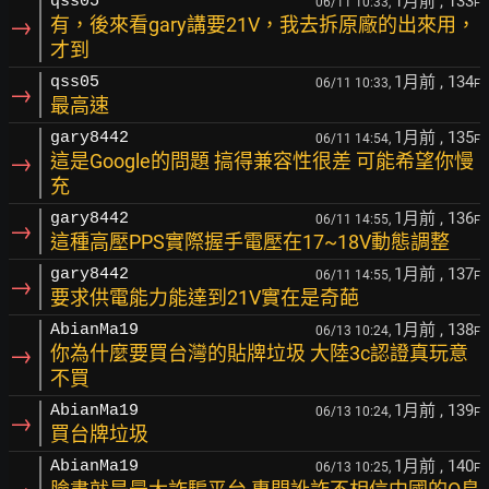
1月前
, 133
qss05
06/11 10:33,
F
→
有，後來看gary講要21V，我去拆原廠的出來用，
才到
1月前
, 134
qss05
06/11 10:33,
F
→
最高速
1月前
, 135
gary8442
06/11 14:54,
F
→
這是Google的問題 搞得兼容性很差 可能希望你慢
充
1月前
, 136
gary8442
06/11 14:55,
F
→
這種高壓PPS實際握手電壓在17~18V動態調整
1月前
, 137
gary8442
06/11 14:55,
F
→
要求供電能力能達到21V實在是奇葩
1月前
, 138
AbianMa19
06/13 10:24,
F
→
你為什麼要買台灣的貼牌垃圾 大陸3c認證真玩意
不買
1月前
, 139
AbianMa19
06/13 10:24,
F
→
買台牌垃圾
1月前
, 140
AbianMa19
06/13 10:25,
F