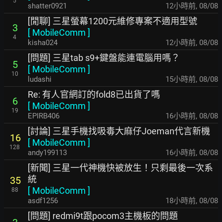
5
shatter0921
12小時前
,
08/08
[閒聊] 三星螢幕1200元維修專案不適用型號
3
[
MobileComm
]
4
kisha024
12小時前
,
08/08
[問題] 三星tab s9+鍵盤能連電腦用嗎？
5
[
MobileComm
]
10
ludashi
15小時前
,
08/08
Re: 有人官網訂的fold8已出貨了嗎
6
[
MobileComm
]
19
EPIRB406
16小時前
,
08/08
[討論] 三星手機找吸毒大麻仔Joeman代言新機
16
[
MobileComm
]
128
andy199113
16小時前
,
08/08
[新聞] 三星一代神機快被放生！只剩最後一次系
統
35
[
MobileComm
]
88
asdf1256
18小時前
,
08/08
[問題] redmi9t跟pocom3主機板的問題