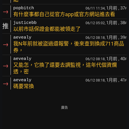
1月前
, 37
popbitch
06/11 11:34,
F
→
有什麼事都自己從官方app或官方網站進去看
1月前
, 38
justicebb
06/12 05:02,
F
推
以前市話保證金都能被領走了
1月前
, 39
aevealy
06/12 08:18,
F
→
我N年前就被盜過還報警，後來查到換成711商品
券，
1月前
, 40
aevealy
06/12 08:18,
F
→
又能怎，它換了還要去調監視，這年代個資爛
透，密
1月前
, 41
aevealy
06/12 08:18,
F
→
碼要常換
廣告