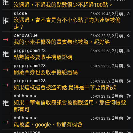
推
沒遇過，不過我的點數很少不超過100點。
2月前
, 2
slose
06/09 19:43,
F
推
沒遇過，會不會是有不小心點了釣魚連結被偷
走？
2月前
, 3
ZeroValue
06/09 22:28,
F
→
我的小米手機發的貴賓卷也被盜，超好笑
2月前
, 4
pigpigcom123
06/09 22:58,
F
推
點數轉移要收手機驗證碼
2月前
, 5
pigpigcom123
06/09 22:58,
F
→
開啟票券也要收手機驗證碼
2月前
, 6
pigpigcom123
06/09 22:59,
F
→
如果這樣還會被盜的話 覺得是中華要背鍋欸
2月前
, 7
Ahhhhaaaa
06/09 23:12,
F
推
如果中華電信收簡訊會被攔截盜用，那任何帳號
都有可
2月前
, 8
Ahhhhaaaa
06/09 23:12,
F
→
能被盜，google、fb都有機會