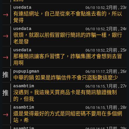
2月前
, 23
usedata
06/10 10:52,
F
→
有連結網址，自己是從來不會點進去看的，所以
覺得
2月前
, 24
usedata
06/10 10:52,
F
→
很煩，就跟以前假冒銀行簡訊的詐騙一樣，銀行
老是發
2月前
, 25
usedata
06/10 10:52,
F
→
那種簡訊讓客戶習慣了，詐騙集團才會想到去冒
用啊
2月前
, 26
pupupigman
06/10 11:17,
F
推
中華的鍋 如果是詐騙信件不會只盜點數這麼少
1月前
, 27
asambtim
06/10 16:15,
F
推
沒遇到。我這幾天買商品卡是有簡訊驗證機制
的，但我
1月前
, 28
asambtim
06/10 16:15,
F
→
還是覺得最好的方式是同組密碼不要用在多個網
站，希
1月前
, 29
asambtim