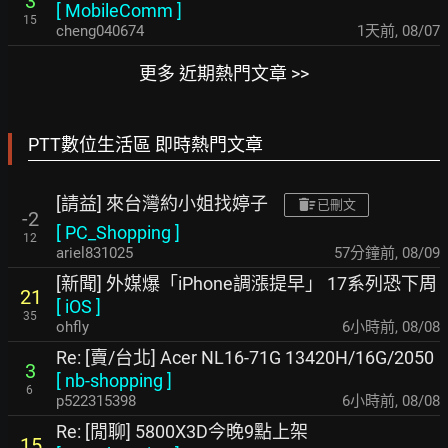
3
[
MobileComm
]
15
cheng040674
1天前
,
08/07
更多 近期熱門文章 >>
PTT數位生活區 即時熱門文章
[請益] 來台灣約小姐找婷子
已刪文
-2
[
PC_Shopping
]
12
ariel831025
57分鐘前
,
08/09
[新聞] 外媒爆「iPhone調漲提早」 17系列恐下周
21
[
iOS
]
35
ohfly
6小時前
,
08/08
Re: [賣/台北] Acer NL16-71G 13420H/16G/2050
3
[
nb-shopping
]
6
p522315398
6小時前
,
08/08
Re: [閒聊] 5800X3D今晚9點上架
15