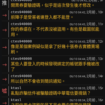
2月前
, 9
ctes940008
06/10 04:42,
F
推
開票券要驗證碼，似乎是這次發生後才修改。
2月前
, 10
ctes940008
06/10 04:42,
F
→
前陣子是受害者連登入都不能登。
2月前
, 11
ctes940008
06/10 04:43,
F
→
你的券還在，不代表沒被盜用。有些是截圖就能
用。
2月前
, 12
ctes940008
06/10 04:43,
F
→
像是某個案例疑似是拿了好幾十張券去實體賣場
刷。
2月前
, 13
ctes940008
06/10 04:44,
F
→
某些人要登入的時候發現綁定的帳號跟手機被改
了
2月前
, 14
ctes940008
06/10 04:44,
F
→
所以自然不會收到簡訊通知。
2月前
, 15
ktasl
06/10 08:33,
F
噓
亂點詐騙信件被騙驗證碼中華電信要揹鍋？
2月前
, 16
ktasl
06/10 08:34,
F
→