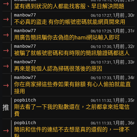
06/10 16:15,
F
→
望有遇到狀況的人都能找客服、早日解決問題
1月前
, 30
manbow77
06/10 17:27,
F
→
不必真的盜走 有你的帳號密碼就能網頁開來用
1月前
, 31
manbow77
06/10 17:29,
F
→
用廣告簡訊騙你去偽造的hami網站輸入即可
1月前
, 32
manbow77
06/10 17:30,
F
→
被騙了就帳號密碼和有時限的簡訊驗證碼都送人
1月前
, 33
manbow77
06/10 17:31,
F
→
再來是我個人認為掃碼很落後的原因
1月前
, 34
manbow77
06/10 17:33,
F
→
你在商家掃這些券如果有餘額 有心人偷拍就能直
接用
1月前
, 35
popbitch
06/11 11:32,
F
推
剛去看了一下我的點數還在，之前都拿來抵電信
費
1月前
, 36
popbitch
06/11 11:33,
F
→
簡訊和信件的連結不去想是真的還假的，一律不
點