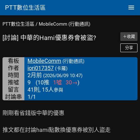
PTT
數位生活區
PTT數位生活區
/
MobileComm (行動通訊)
[討論] 中華的Hami優惠券會被盜?
＋收藏
分享
看板
MobileComm
(行動通訊)
作者
iori017357
(卡羅)
時間
2月前
(2026/06/09 10:47)
推噓
9
(
10
推
1
噓
30
→
)
留言
41則, 15人
參與
討論串
1/1
剛剛看省錢版中華的優惠

推文都在討論hami點數換優惠券被別人盜走
