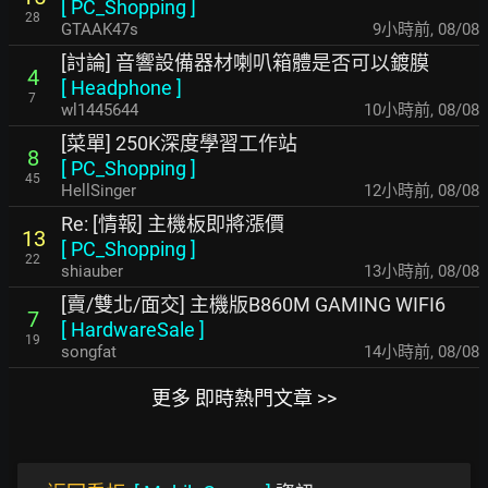
[
PC_Shopping
]
28
GTAAK47s
9小時前
,
08/08
[討論] 音響設備器材喇叭箱體是否可以鍍膜
4
[
Headphone
]
7
wl1445644
10小時前
,
08/08
[菜單] 250K深度學習工作站
8
[
PC_Shopping
]
45
HellSinger
12小時前
,
08/08
Re: [情報] 主機板即將漲價
13
[
PC_Shopping
]
22
shiauber
13小時前
,
08/08
[賣/雙北/面交] 主機版B860M GAMING WIFI6
7
[
HardwareSale
]
19
songfat
14小時前
,
08/08
更多 即時熱門文章 >>