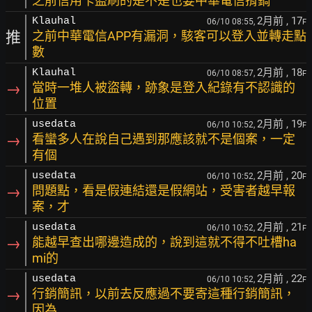
之前信用卡盜刷的是不是也要中華電信揹鍋
2月前
, 17
Klauhal
06/10 08:55,
F
推
之前中華電信APP有漏洞，駭客可以登入並轉走點
數
2月前
, 18
Klauhal
06/10 08:57,
F
→
當時一堆人被盜轉，跡象是登入紀錄有不認識的
位置
2月前
, 19
usedata
06/10 10:52,
F
→
看蠻多人在說自己遇到那應該就不是個案，一定
有個
2月前
, 20
usedata
06/10 10:52,
F
→
問題點，看是假連結還是假網站，受害者越早報
案，才
2月前
, 21
usedata
06/10 10:52,
F
→
能越早查出哪邊造成的，說到這就不得不吐槽ha
mi的
2月前
, 22
usedata
06/10 10:52,
F
→
行銷簡訊，以前去反應過不要寄這種行銷簡訊，
因為