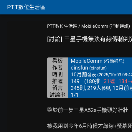
PTT
數位生活區
PTT數位生活區
/
MobileComm (行動通訊)
[討論] 三星手機無法有線傳輸判
看板
MobileComm
(行動通訊)
作者
einsfun
(einsfun)
時間
10月前
發表
(2025/10/03 08:4
推噓
149
(
180
推
31
噓
134
留言
345則, 219人
, 10月前
參與
討論串
1/1
鑒於前一隻三星A52s手機頭好壯壯

被我用到今年6月時候才綠線+螢幕死