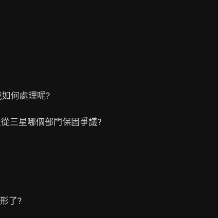
如何處理呢?

是從三星哪個部門保固爭議?

了?
