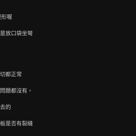
形喔

是放口袋坐彎

切都正常

問題都沒有，

去的

板是否有裂縫
