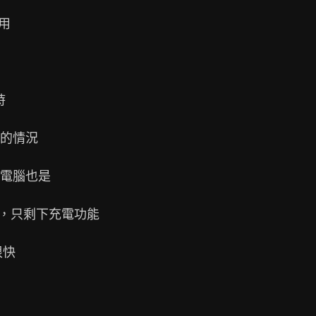
用



的情況

電腦也是

當，只剩下充電功能

快
