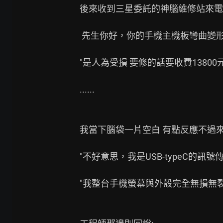
後來收到三星委託的神腦維修站來電說
 先生你好，你的手機主機板彎曲變形喔

"是人為受損 要修的話要收費13800元"
......

我當下腦袋一片空白 有點反應不過來
"不好意思，我是USB-typeC的訊號傳
"我整台手機螢幕與外殼完全無損無裂耶