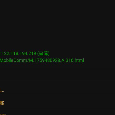
22.118.194.219 (臺灣)

s/MobileComm/M.1759480928.A.316.html
..
邪