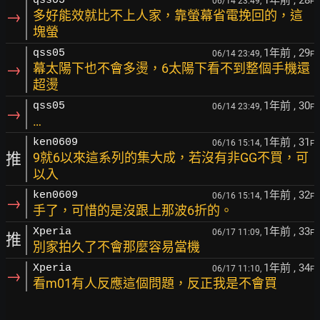
1年前
, 28
qss05
06/14 23:49,
F
→
多好能效就比不上人家，靠螢幕省電挽回的，這
塊螢
1年前
, 29
qss05
06/14 23:49,
F
→
幕太陽下也不會多燙，6太陽下看不到整個手機還
超燙
1年前
, 30
qss05
06/14 23:49,
F
→
…
1年前
, 31
ken0609
06/16 15:14,
F
推
9就6以來這系列的集大成，若沒有非GG不買，可
以入
1年前
, 32
ken0609
06/16 15:14,
F
→
手了，可惜的是沒跟上那波6折的。
1年前
, 33
Xperia
06/17 11:09,
F
推
別家拍久了不會那麼容易當機
1年前
, 34
Xperia
06/17 11:10,
F
→
看m01有人反應這個問題，反正我是不會買