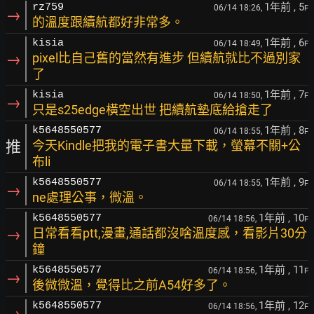
1年前
, 5
rz759
06/14 18:26,
F
→
的溫度跟續航都好非常多。
1年前
, 6
kisia
06/14 18:49,
F
→
pixel比自己舊的當然有進步 但續航就比不過別家
了
1年前
, 7
kisia
06/14 18:50,
F
→
只是s25edge橫空出世 把續航墊底給搶走了
1年前
, 8
k5648550577
06/14 18:55,
F
推
今天Kindle把我的電子書大量下載，螢幕不關+公
布li
1年前
, 9
k5648550577
06/14 18:55,
F
→
ne處理公事，微溫。
1年前
, 10
k5648550577
06/14 18:56,
F
→
日常看看ptt,漫畫,通話都沒啥溫度感，看影片30分
鐘
1年前
, 11
k5648550577
06/14 18:56,
F
→
後微微溫，覺得比之前A54好多了。
1年前
, 12
k5648550577
06/14 18:56,
F
→