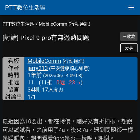
PTT
數位生活區
PTT數位生活區
/
MobileComm (行動通訊)
[討論] Pixel 9 pro有無過熱問題
＋收藏
分享
看板
MobileComm
(行動通訊)
作者
jerry213
(平安健康順心如意)
時間
1年前
(2025/06/14 09:08)
推噓
11
(
11
推
0
噓
23
→
)
留言
34則, 17人
參與
討論串
1/1
最近因為10要出，都在特價，剛好又有折扣碼，想說
可以試試看，之前用了4a，後來7a，遇到問題都一樣
是暖暖包，想問看看9pro是否一樣呢，謝謝。
