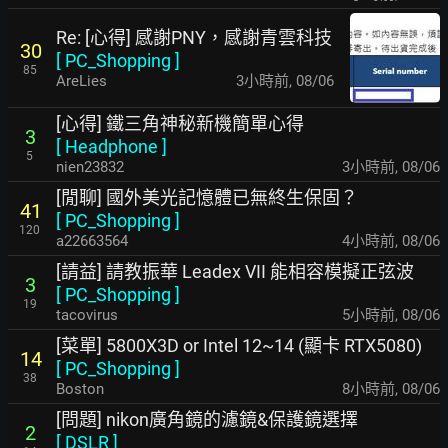
Re: [心得] 感謝PNY，感謝青雲科技
30
[
PC_Shopping
]
85
AreLies
3小時前
,
08/06
[心得] 鐵三角神秘新機簡單心得
3
[
Headphone
]
5
nien23832
3小時前
,
08/06
[閒聊] 國外美光記憶體已無終生保固？
41
[
PC_Shopping
]
120
a22663564
4小時前
,
08/06
[請益] 請教振華 Leadex VII 能相容模擬正弦波
3
[
PC_Shopping
]
19
tacovirus
5小時前
,
08/06
[菜單] 5800X3D or Intel 12~14 (顯卡 RTX5080)
14
[
PC_Shopping
]
38
Boston
8小時前
,
08/06
[問題] nikon廣角鏡的濾鏡&保護鏡選擇
2
[
DSLR
]