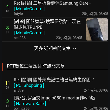
Re: [討論] 三星折疊機保Samsung Care+
4
[
MobileComm
]
18
fstyle
20小時前
,
08/05
[討論] 關於螢幕/鏡頭保護貼，現在
很少見TPU/PE
8
[
MobileComm
]
31
neil136
23小時前
,
08/05
更多 近期熱門文章 >>
PTT數位生活區 即時熱門文章
Re: [閒聊] 國外美光記憶體已無終生保固？
11
[
PC_Shopping
]
29
a1379
2小時前
,
08/06
[賣/台北/面交]mag b850m mortar非wifi版
3
[
HardwareSale
]
11
bblin2855
2小時前
,
08/06