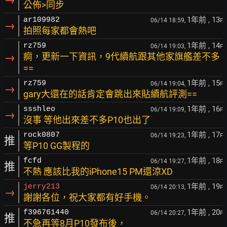
公佈>同步
1年前
, 13
ar109982
06/14 18:59,
F
→
拍照每家都會熱吧
1年前
, 14
rz759
06/14 19:03,
F
→
痾，更新一下資訊，9代續航跟其他家旗艦差不多
==
1年前
, 15
rz759
06/14 19:04,
F
→
gary大還在的話肯定會跳出來貼續航評測==
1年前
, 16
ssshleo
06/14 19:09,
F
→
沒事 等他出來差不多P10也出了
1年前
, 17
rock0807
06/14 19:23,
F
推
等P10 GG製程的
1年前
, 18
fcfd
06/14 19:27,
F
推
不熱 應該比我的iPhone15 PM還涼XD
1年前
, 19
jerry213
06/14 20:13,
F
→
謝謝各位，祝大家都有好手機。
1年前
, 20
f396761440
06/14 20:27,
F
推
不急再等8月P10發布後，