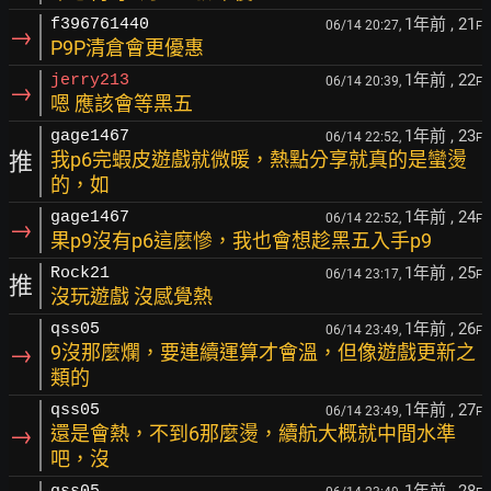
1年前
, 21
f396761440
06/14 20:27,
F
→
P9P清倉會更優惠
1年前
, 22
jerry213
06/14 20:39,
F
→
嗯 應該會等黑五
1年前
, 23
gage1467
06/14 22:52,
F
推
我p6完蝦皮遊戲就微暖，熱點分享就真的是蠻燙
的，如
1年前
, 24
gage1467
06/14 22:52,
F
→
果p9沒有p6這麼慘，我也會想趁黑五入手p9
1年前
, 25
Rock21
06/14 23:17,
F
推
沒玩遊戲 沒感覺熱
1年前
, 26
qss05
06/14 23:49,
F
→
9沒那麼爛，要連續運算才會溫，但像遊戲更新之
類的
1年前
, 27
qss05
06/14 23:49,
F
→
還是會熱，不到6那麼燙，續航大概就中間水準
吧，沒