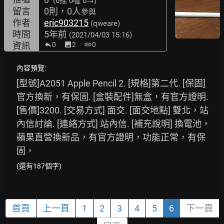
(0推
0噓 0→
)
留言
0則，0人
參與
作者
eric903215
(qweare)
時間
5年前
(2021/04/03 15:16)
資訊
0
image
2
link
0
內容預覽:
[型號]A2051 Apple Pencil 2. [規格]第二代. [保固] 
官方換新，有保固. [盒裝配件]無盒，有官方證明. 
[售價]3200. [交易方式] 面交. [面交地點] 雙北，站
內信討論. [連絡方式] 站內信. [補充說明] 換電池，
蘋果直營換新品，有官方證明，功能正常，有保
固，
(還有187個字)
首頁
上一頁
1
2
3
4
5
6
下一頁