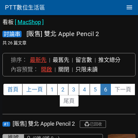
PTT
數位生活區
看板
[
MacShop
]
[販售] 雙北 Apple Pencil 2
討論串
共 26 篇文章
排序：
最新先
|
最舊先
|
留言數
|
推文總分
內容預覽：
開啟
|
關閉
|
只限未讀
首頁
上一頁
1
2
3
4
5
6
下一頁
尾頁
[販售] 雙北 Apple Pencil 2
#1
已回收
推噓
0