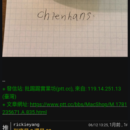
※ 發信站: 批踢踢實業坊(ptt.cc), 來自: 119.14.251.13 
(臺灣)

※ 文章網址: 
https://www.ptt.cc/bbs/MacShop/M.1781
235671.A.835.html
1月前
, 1
rickieyang
06/12 13:25,
F
推