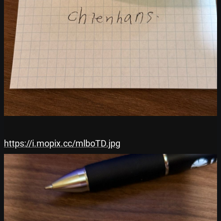
https://i.mopix.cc/mlboTD.jpg