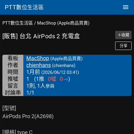
PTT
數位生活區
PTT數位生活區
/
MacShop (Apple商品買賣)
[販售] 台北 AirPods 2 充電盒
＋收藏
分享
看板
MacShop
(Apple商品買賣)
作者
chienhans
(chienhans)
時間
1月前
(2026/06/12 03:41)
推噓
1
(
1
推
0
噓
0
→
)
留言
1則, 1人
參與
討論串
1/1
[型號]

AirPods Pro 2(A2698)

[規格] type C
