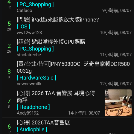
4
[
PC_Shopping
]
12
Catlaco
9小時前
,
08/07
[問題] iPad越來越像放大版iPhone?
5
[
iOS
]
20
ww12ww123
10小時前
,
08/07
[請益] 遊戲掌機外接GPU選購
2
[
PC_Shopping
]
26
sinclaireche
11小時前
,
08/07
[賣/台北/皆可]PNY5080OC+芝奇皇家戟DDR580
0032g
8
[
HardwareSale
]
8
newnewmilk
12小時前
,
08/07
[心得] 2026 TAA 音響展 耳機心得
簡評
7
[
Headphone
]
8
Andy89192
14小時前
,
08/07
[心得] 2026TAA音響展
6
[
Audiophile
]
17