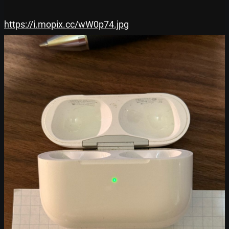
https://i.mopix.cc/wW0p74.jpg