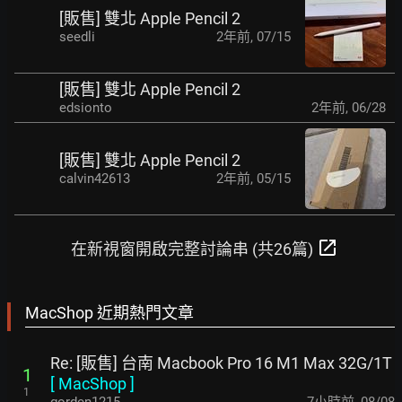
[販售] 雙北 Apple Pencil 2
seedli
2年前
,
07/15
[販售] 雙北 Apple Pencil 2
edsionto
2年前
,
06/28
[販售] 雙北 Apple Pencil 2
calvin42613
2年前
,
05/15
open_in_new
在新視窗開啟完整討論串 (共26篇)
MacShop 近期熱門文章
Re: [販售] 台南 Macbook Pro 16 M1 Max 32G/1T
1
[
MacShop
]
1
gorden1215
7小時前
,
08/08