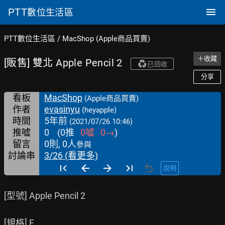
PTT
數位生活區
PTT數位生活區
/
MacShop (Apple商品買賣)
＋收藏
[販售] 雙北 Apple Pencil 2
已回收
分享
看板
MacShop
(Apple商品買賣)
作者
evasinyu
(heyapple)
時間
5年前
(2021/07/26 10:46)
推噓
0
(
0
推
0
噓
0
→
)
留言
0則, 0人
參與
討論串
3/26 (看更多)
說明
[型號] Apple Pencil 2

[規格] F
