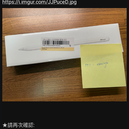
https://i.imgur.com/JJPuceD.jpg
★請再次確認:
