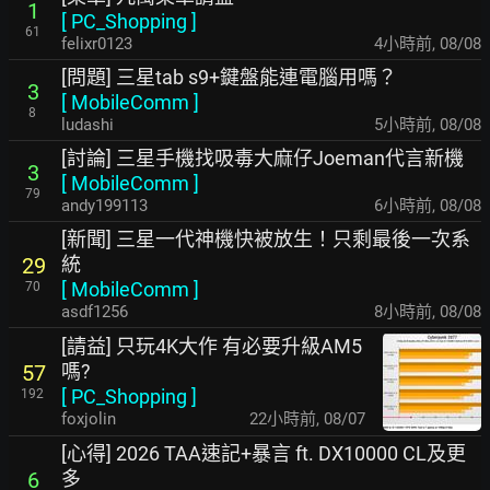
1
[
PC_Shopping
]
61
felixr0123
4小時前
,
08/08
[問題] 三星tab s9+鍵盤能連電腦用嗎？
3
[
MobileComm
]
8
ludashi
5小時前
,
08/08
[討論] 三星手機找吸毒大麻仔Joeman代言新機
3
[
MobileComm
]
79
andy199113
6小時前
,
08/08
[新聞] 三星一代神機快被放生！只剩最後一次系
統
29
[
MobileComm
]
70
asdf1256
8小時前
,
08/08
[請益] 只玩4K大作 有必要升級AM5
嗎?
57
[
PC_Shopping
]
192
foxjolin
22小時前
,
08/07
[心得] 2026 TAA速記+暴言 ft. DX10000 CL及更
多
6