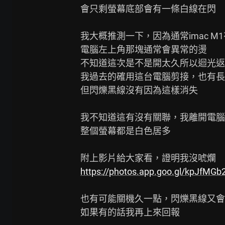
會只剩螢幕底部會有一條白線在閃

我大概推測一下，因為通常imac M
電腦左上角那塊通常會異常的燙

不知道這次是不是開太久所以迴光返
我過去的確用這台電腦剪接，也有長
但閃爍黑線沒有因為這樣消失

我不知道這有沒有關聯，我離開電腦時開
整個螢幕都是白色居多

https://photos.app.goo.gl/kpJfM
也有可能關機久一點，閃爍黑線又會
如果有的話我再上來回報
