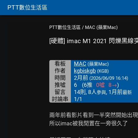
PTT
數位生活區
PTT數位生活區
/
MAC (蘋果Mac)
[硬體] imac M1 2021 閃爍
看板
MAC
(蘋果Mac)
作者
kgbiskgb
(KGB)
時間
2月前
(2026/06/09 16:14)
推噓
6
(
6
推
0
噓
8
→
)
留言
14則, 8人
, 1月前
參與
最新
討論串
1/1
兩年前看影片看到一半突然開始出現
所以imac被我閒置在一旁很久了
