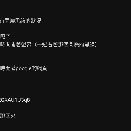
1有閃爍黑線的狀況

照了

時間開著螢幕（一邊看著那個閃爍的黑線）

著google的網頁

Gb2GXAU1U3q8
跑回來
