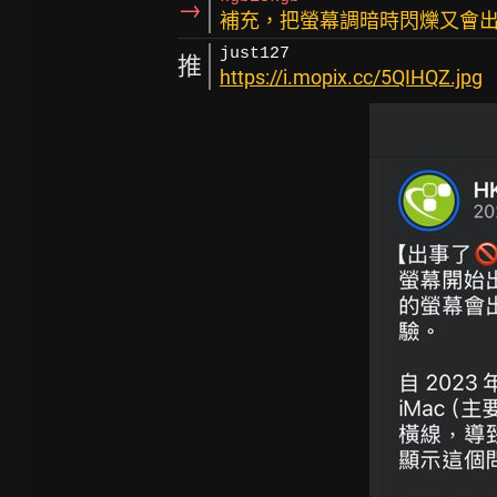
→
補充，把螢幕調暗時閃爍又會
just127
推
https://i.mopix.cc/5QIHQZ.jpg