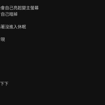
c會自己亮起變主螢幕

自己暗掉

著沒進入休眠

現

下下
