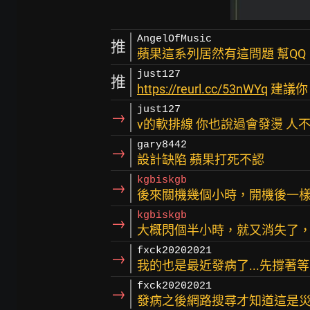
AngelOfMusic
推
蘋果這系列居然有這問題 幫QQ
just127
推
https://reurl.cc/53nWYq
建議你
just127
→
v的軟排線 你也說過會發燙 人
gary8442
→
設計缺陷 蘋果打死不認
kgbiskgb
→
後來關機幾個小時，開機後一
kgbiskgb
→
大概閃個半小時，就又消失了
fxck20202021
→
我的也是最近發病了...先撐著等bt
fxck20202021
→
發病之後網路搜尋才知道這是災情