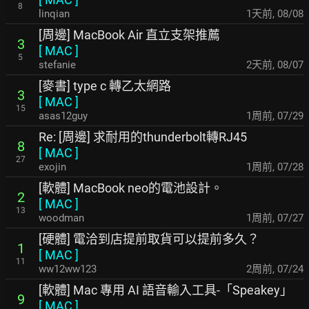
8
linqian
1天前
,
08/08
[周邊] MacBook Air 直立支架推薦
3
[
MAC
]
5
stefanie
2天前
,
08/07
[麥書] type c 轉乙太網路
3
[
MAC
]
15
asas12guy
1周前
,
07/29
Re: [周邊] 求耐用的thunderbolt轉RJ45
8
[
MAC
]
27
exojin
1周前
,
07/28
[軟體] MacBook neo的電池設計。
2
[
MAC
]
13
woodman
1周前
,
07/27
[硬體] 電洽到店提前取貨可以提前多久？
1
[
MAC
]
11
ww12ww123
2周前
,
07/24
[軟體] Mac 專用 AI 語音輸入工具-「Speakey」
9
[
MAC
]