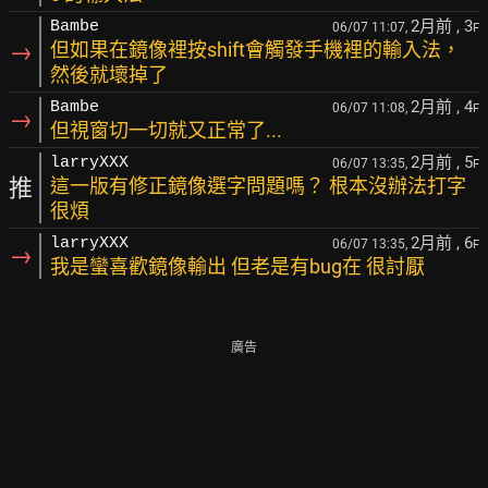
2月前
, 3
Bambe
06/07 11:07,
F
→
但如果在鏡像裡按shift會觸發手機裡的輸入法，
然後就壞掉了
2月前
, 4
Bambe
06/07 11:08,
F
→
但視窗切一切就又正常了...
2月前
, 5
larryXXX
06/07 13:35,
F
推
這一版有修正鏡像選字問題嗎？ 根本沒辦法打字
很煩
2月前
, 6
larryXXX
06/07 13:35,
F
→
我是蠻喜歡鏡像輸出 但老是有bug在 很討厭
廣告