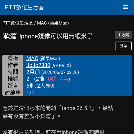
PTT
數位生活區
PTT數位生活區
/
MAC (蘋果Mac)
[軟體] Iphone鏡像可以用無蝦米了
＋收藏
分享
看板
MAC
(蘋果Mac)
作者
JoJo2330
(99 RBLX)
時間
2月前
(2026/06/07 02:26)
推噓
2
(
2
推
0
噓
4
→
)
留言
6則, 2人
參與
討論串
1/1
應該是這個版本的問題「tahoe 26.5.1」，幾點

幾有沒有差就不知道了。

沒有很注意記得之前在用iphone鏡像的時後
