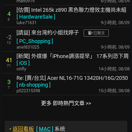
mah0919
6小時前
,
08/09
[估價] Intel 265k z890 黑色聯力燈效主機尚未組
4
[
HardwareSale
]
6
luke71631
9小時前
,
08/09
[請益] 來台灣約小姐找婷子
已刪文
-2
[
PC_Shopping
]
12
ariel831025
9小時前
,
08/09
[新聞] 外媒爆「iPhone調漲提早」 17系列恐下周
41
[
iOS
]
71
ohfly
14小時前
,
08/08
Re: [賣/台北] Acer NL16-71G 13420H/16G/2050
3
[
nb-shopping
]
7
p522315398
15小時前
,
08/08
更多 即時熱門文章 >>
‣
返回看板
[
MAC
]
系統