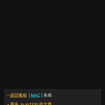
‣
返回看板
[
MAC
]
系統
‣
更多 JoJo2330 的文章