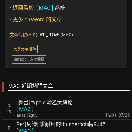
‣
返回看板
[
MAC
]
系統
‣
更多 gnsword 的文章
文章代碼(AID):
#1f_-TOv6
(MAC)
更多分享選項
關閉廣告 方便截圖
MAC 近期熱門文章
[麥書] type c 轉乙太網路
3
[
MAC
]
15
asas12guy
1周前
,
07/29
Re: [周邊] 求耐用的thunderbolt轉RJ45
8
[
MAC
]