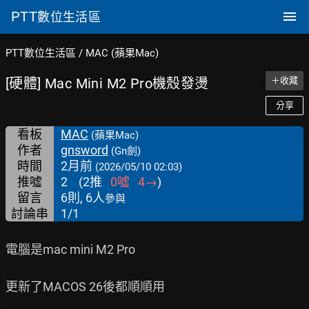
PTT
數位生活區
PTT數位生活區
/
MAC (蘋果Mac)
[硬體] Mac Mini M2 Pro機殼發燙
＋收藏
分享
看板
MAC
(蘋果Mac)
作者
gnsword
(Gn劍)
時間
2月前
(2026/05/10 02:03)
推噓
2
(
2
推
0
噓
4
→
)
留言
6則, 6人
參與
討論串
1/1
電腦是mac mini M2 Pro

更新了MACOS 26後都順順用
