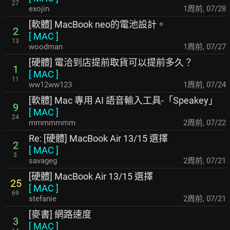
27
exojin
1周前
,
07/28
[軟體] MacBook neo的電池設計。
2
[
MAC
]
13
woodman
1周前
,
07/27
[硬體] 電洽到店提前取貨可以提前多久？
1
[
MAC
]
11
ww12ww123
1周前
,
07/24
[軟體] Mac 專用 AI 語音輸入工具-「Speakey」
9
[
MAC
]
24
mmmmmmm
2周前
,
07/22
Re: [硬體] MacBook Air 13/15 選擇
2
[
MAC
]
3
savageg
2周前
,
07/21
[硬體] MacBook Air 13/15 選擇
25
[
MAC
]
69
stefanie
2周前
,
07/21
[麥書] 網路速度
3
[
MAC
]