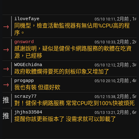
2月前
, 1
ilovefaye
05/10 10:11,
F
→
同機型，檢查活動監視器有無佔用%CPU高的程
序。
2月前
, 2
gnsword
05/10 10:33,
F
→
感謝說明，疑似是健保卡網路服務的軟體在吃資
源，已經移
2月前
, 3
WOGEchidna
05/10 12:12,
F
→
政府軟體爛得要死的刻板印象又增加了
2月前
, 4
progapp
05/10 20:10,
F
→
我也有裝 但還好欸
2月前
, 5
scrazy77
05/12 15:38,
F
推
對！健保卡網路服務 常常CPU吃到100%快被煩死
2月前
, 6
jhjhs33504
05/13 13:21,
F
推
提醒你該更新版本了 沒需求就可以卸載了