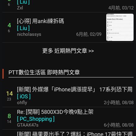
[
Liu
]
6
Zxl
4月前
,
03/12
[心得] 用anki練拆碼
4
[
Liu
]
6
nicholassys
6月前
,
02/09
更多 近期熱門文章 >>
PTT數位生活區 即時熱門文章
[新聞] 外媒爆「iPhone調漲提早」 17系列恐下周
14
[
iOS
]
23
ohfly
2小時前
,
08/08
Re: [閒聊] 5800X3D今晚9點上架
8
[
PC_Shopping
]
14
GTAAK47s
6小時前
,
08/08
[新聞] 蘋果要出手了？爆料：iPhone 17最快下週