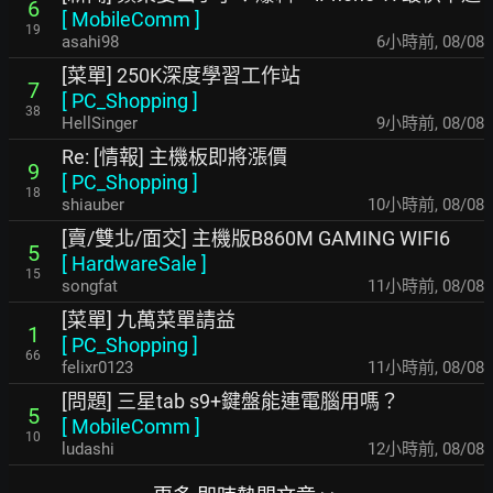
6
[
MobileComm
]
19
asahi98
6小時前
,
08/08
[菜單] 250K深度學習工作站
7
[
PC_Shopping
]
38
HellSinger
9小時前
,
08/08
Re: [情報] 主機板即將漲價
9
[
PC_Shopping
]
18
shiauber
10小時前
,
08/08
[賣/雙北/面交] 主機版B860M GAMING WIFI6
5
[
HardwareSale
]
15
songfat
11小時前
,
08/08
[菜單] 九萬菜單請益
1
[
PC_Shopping
]
66
felixr0123
11小時前
,
08/08
[問題] 三星tab s9+鍵盤能連電腦用嗎？
5
[
MobileComm
]
10
ludashi
12小時前
,
08/08