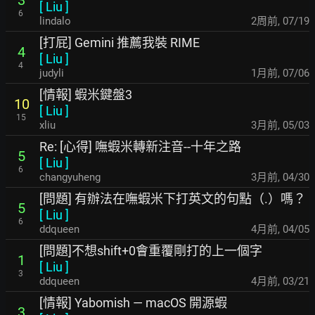
3
[
Liu
]
6
lindalo
2周前
,
07/19
[打屁] Gemini 推薦我裝 RIME
4
[
Liu
]
4
judyli
1月前
,
07/06
[情報] 蝦米鍵盤3
10
[
Liu
]
15
xliu
3月前
,
05/03
Re: [心得] 嘸蝦米轉新注音--十年之路
5
[
Liu
]
6
changyuheng
3月前
,
04/30
[問題] 有辦法在嘸蝦米下打英文的句點（.）嗎？
5
[
Liu
]
6
ddqueen
4月前
,
04/05
[問題]不想shift+0會重覆剛打的上一個字
1
[
Liu
]
3
ddqueen
4月前
,
03/21
[情報] Yabomish — macOS 開源蝦
3