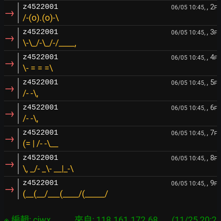
, 2
z4522001
06/05 10:45,
F
→
/-(o).(o)-\
, 3
z4522001
06/05 10:45,
F
→
\-\_/-\_/-/____,
, 4
z4522001
06/05 10:45,
F
→
\- = = =\
, 5
z4522001
06/05 10:45,
F
→
/- -\,
, 6
z4522001
06/05 10:45,
F
→
/- -\,
, 7
z4522001
06/05 10:45,
F
→
(= | /- -\__
, 8
z4522001
06/05 10:45,
F
→
\, _/- _\- __|_-\
, 9
z4522001
06/05 10:45,
F
→
(__(__/___(____/(_____/
※ 編輯: ciwx            來自: 118.161.172.68       (11/25 20:2