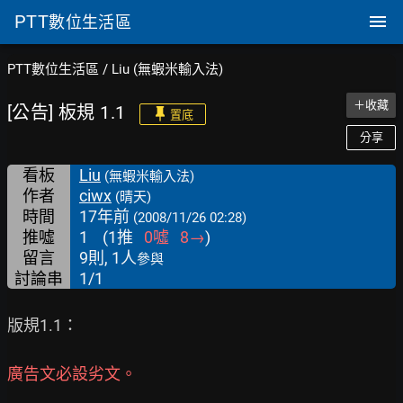
PTT
數位生活區
PTT數位生活區
/
Liu (無蝦米輸入法)
＋收藏
[公告] 板規 1.1
置底
分享
看板
Liu
(無蝦米輸入法)
作者
ciwx
(晴天)
時間
17年前
(2008/11/26 02:28)
推噓
1
(
1
推
0
噓
8
→
)
留言
9則, 1人
參與
討論串
1/1
版規1.1：

廣告文必設劣文。