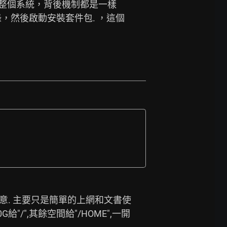
級整個系統，背後機制都是一樣
的子目錄，然後啟動安裝套件包. ，這個
算滿意. 主要只是簡單的上網和文書使
G給"/",其餘空間給"/HOME",一開