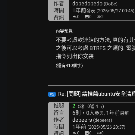
作者
dobedobedo
(DoBe)
時間
1年前
發表
(2025/05/27 00:45)
資訊
0
image
0
link
2
內容預覽:
不要考慮軟連結的方法, 真的有其
之後可以考慮 BTRFS 之類的.
指令列出你安裝
(還有410個字)
Re: [問題] 請推薦ubuntu安
#3
推噓
2
(2推
0噓 4→
)
留言
6則，0人
, 1年前
參與
最新
作者
debeers
(debeers)
時間
1年前
(2025/05/26 20:37)
資訊
0
image
0
link
0