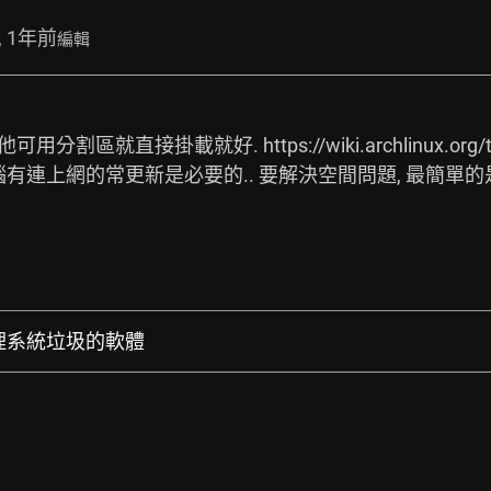
, 1年前
編輯
他可用分割區就直接掛載就好. 
https://wiki.archlinux.org/
 電腦有連上網的常更新是必要的.. 要解決空間問題, 最簡單
全清理系統垃圾的軟體