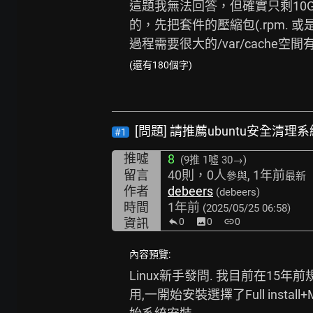
這題我無法回答，但確實只剩10
的，先把套件的壓縮包(.rpm. 或是
過程需要很大的/var/cache空
(還有180個字)
[問題] 請推薦ubuntu安全清
#1
推噓
8
(9推
1噓 30→
)
留言
40則，0人
, 1年前
參與
最新
作者
debeers
(debeers)
時間
1年前
(2025/05/25 06:58)
資訊
0
image
0
link
0
內容預覽:
Linux新手發問. 我目前在15年
用,一開始安裝選擇了Full instal