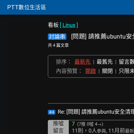
PTT
數位生活區
看板
[
Linux
]
[問題] 請推薦ubun
討論串
共 4 篇文章
排序：
最新先
|
最舊先
|
留言
內容預覽：
開啟
|
關閉
|
只限
Re: [問題] 請推薦ubuntu安
#4
推噓
7
(7推
0噓 4→
)
留言
11則，0人
, 11月前
參與
最新