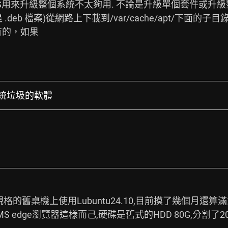
G用來升級整個系統不太夠用. 不論是升級單個套件或升
 .deb 檔案)從網路上下載到/var/cache/apt/下面
間有的，如果
理系統垃圾的軟體
前規格的舊桌機上使用Lubuntu24.10,目前摸了幾個月還
l+MS edge瀏覽器這樣而己,硬碟是舊式的HDD 80G,分割了20