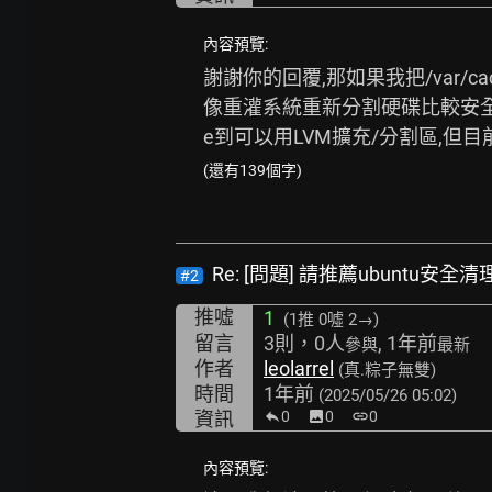
內容預覽:
謝謝你的回覆,那如果我把/var/
像重灌系統重新分割硬碟比較安全,
e到可以用LVM擴充/分割區,但目
(還有139個字)
Re: [問題] 請推薦ubuntu安
#2
推噓
1
(1推
0噓 2→
)
留言
3則，0人
, 1年前
參與
最新
作者
leolarrel
(真.粽子無雙)
時間
1年前
(2025/05/26 05:02)
資訊
0
image
0
link
0
內容預覽: