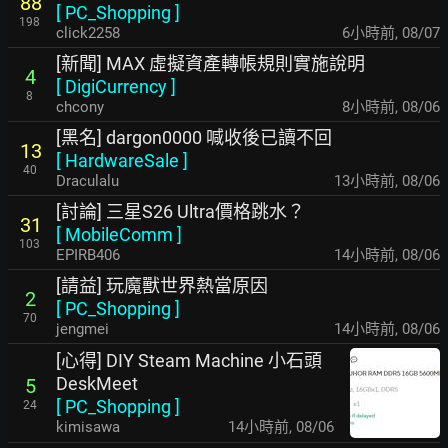
88
[
PC_Shopping
]
198
click2258
6小時前
,
08/07
[新聞] MAX 虛擬資產轉帳規則實施說明
4
[
DigiCurrency
]
8
chcony
8小時前
,
08/06
[黑名] dargon0000 喊收後已讀不回
13
[
HardwareSale
]
40
Draculalu
13小時前
,
08/06
[討論] 三星S26 Ultra價格跳水？
31
[
MobileComm
]
103
EPIRB406
14小時前
,
08/06
[請益] 玩魔獸世界熱當原因
2
[
PC_Shopping
]
70
jengmei
14小時前
,
08/06
[心得] DIY Steam Machine 小石頭
DeskMeet
5
[
PC_Shopping
]
24
kimisawa
14小時前
,
08/06