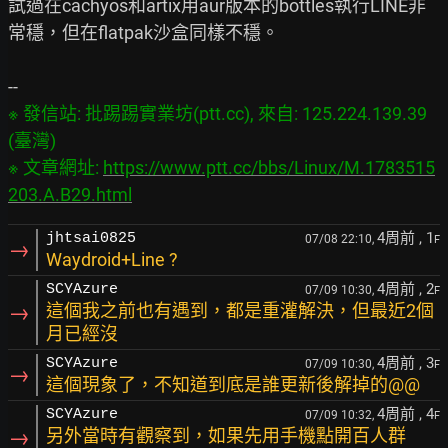
試過在cachyos和artix用aur版本的bottles執行LINE非
常穩，但在flatpak沙盒同樣不穩。

※ 發信站: 批踢踢實業坊(ptt.cc), 來自: 125.224.139.39 
(臺灣)

※ 文章網址: 
https://www.ptt.cc/bbs/Linux/M.1783515
203.A.B29.html
4周前
, 1
jhtsai0825
07/08 22:10,
F
→
Waydroid+Line ?
4周前
, 2
SCYAzure
07/09 10:30,
F
→
這個我之前也有遇到，都是重灌解決，但最近2個
月已經沒
4周前
, 3
SCYAzure
07/09 10:30,
F
→
這個現象了，不知道到底是誰更新後解掉的@@
4周前
, 4
SCYAzure
07/09 10:32,
F
→
另外當時有觀察到，如果先用手機點開百人群