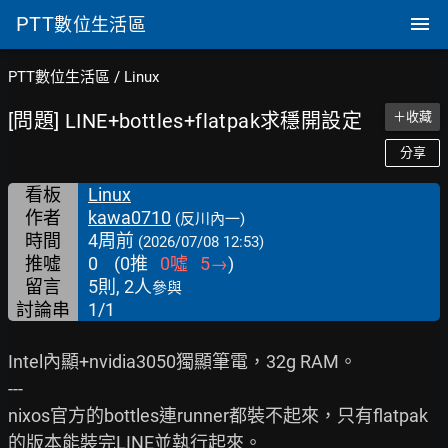
PTT
數位生活區
PTT數位生活區
/
Linux
[問題] LINE+bottles+flatpak求穩開設定
＋收藏
分享
看板
Linux
作者
kawa0710
(反川內一)
時間
4周前
(2026/07/08 12:53)
推噓
0
(
0
推
0
噓
5
→
)
留言
5則, 2人
參與
討論串
1/1
Intel內顯+nvidia3050獨顯筆電，32g RAM。

---

nixos官方的bottles連runner都裝不起來，只有flatpak
的版本能裝完LINE並執行起來。
