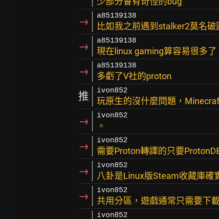
少部分會有奇怪的bug
a85139138
→
比如我之前遇到stalker2莫名破
a85139138
→
現在linux gaming算容易很多了
a85139138
→
多虧了V社的proton
ivon852
推
玩原生的沒什麼問題，Minecraft
ivon852
→
。
ivon852
→
需要Proton轉譯的只要Prot
ivon852
→
八卦是Linux版Steam收藏庫
ivon852
→
共用分區，遊戲通常只需要下
ivon852