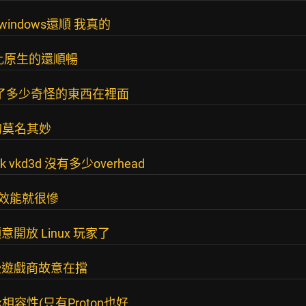
windows還順 我真的
比原生的還順暢
到包了多少奇怪的東西在裡面
吃的莫名其妙
 vkd3d 沒有多少overhead
3d 效能就很慘
放 Linux 玩家了
些遊戲商故意在擋
相容性(只有Proton也好