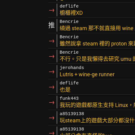
deflife
→
櫥櫃裡XD
Bencrie
推
繞過 steam 那不就直接用 wine 
Bencrie
→
雖然說拿 steam 裡的 proton
Bencrie
→
不行。只是我懶得去研究 umu 的 c
jerohands
→
Lutris + wine-ge runner
deflife
→
也是
funk443
→
我玩的遊戲都原生支持 Linu
a85139138
→
玩steam上的遊戲大部分都沒
a85139138
→