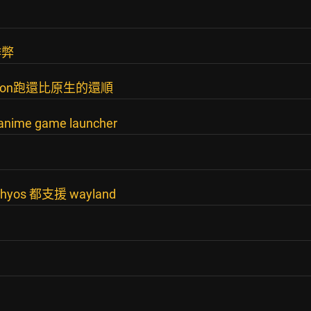
作弊
oton跑還比原生的還順
e game launcher
chyos 都支援 wayland