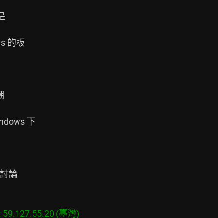


es 的板



dows 下

討論

9.127.55.20 (臺灣)
