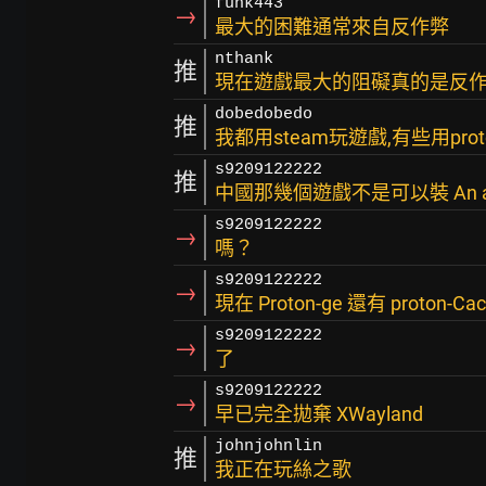
funk443
→
最大的困難通常來自反作弊
nthank
推
現在遊戲最大的阻礙真的是反
dobedobedo
推
我都用steam玩遊戲,有些用pr
s9209122222
推
中國那幾個遊戲不是可以裝 An anim
s9209122222
→
嗎？
s9209122222
→
現在 Proton-ge 還有 proton-Ca
s9209122222
→
了
s9209122222
→
早已完全拋棄 XWayland
johnjohnlin
推
我正在玩絲之歌