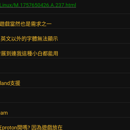
/Linux/M.1757650426.A.237.html
用，玩遊戲當然也是需求之一
了英文以外的字體無法顯示
們發展到連我這種小白都能用
land支援
eam
接在proton開嗎? 因為遊戲放在