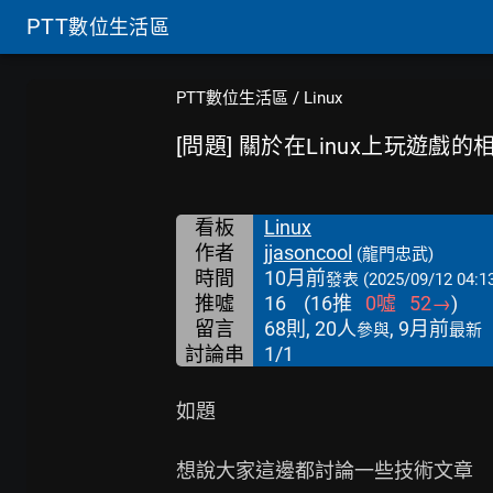
PTT
數位生活區
PTT數位生活區
/
Linux
[問題] 關於在Linux上玩遊戲的
看板
Linux
作者
jjasoncool
(龍門忠武)
時間
10月前
發表
(2025/09/12 04:1
推噓
16
(
16
推
0
噓
52
→
)
留言
68則, 20人
, 9月前
參與
最新
討論串
1/1
如題

想說大家這邊都討論一些技術文章
