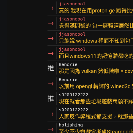
jjasoncool
→
真的 我現在用proton-ge 跑得比
jjasoncool
→
覺得滿問號的 包一層轉譯居然
jjasoncool
→
只能說 windows 裡面不知
jjasoncool
→
而且windows11的記憶體都
Bencrie
推
那是因為 vulkan 夠低階啦。dxvk
Bencrie
→
以前用 opengl 轉譯的 wined
s9209122222
推
現在就看那些垃圾遊戲商願不願意開
s9209122222
→
人家反作弊程式都支援，就那
holishing
→
至少不少遊戲會考慮Steamdeck