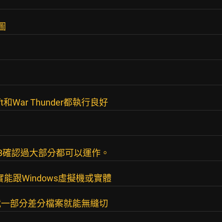
圖
和War Thunder都執行良好
onDB確認過大部分都可以運作。
確實能跟Windows虛擬機或實體
載一部分差分檔案就能無縫切