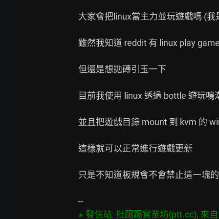
大家會把linux當主力並玩遊戲嗎 (我是
雖然我知道 reddit 有 linux play gam
但還是想拋磚引玉一下

目前我使用 linux 透過 bottle 遊玩鳴潮
並且把遊戲目錄 mount 到 kvm 的 win
這樣就可以正常進行遊戲更新

只是不知道板規會不會禁止這一塊的
※ 發信站: 批踢踢實業坊(ptt.cc), 來自: 5