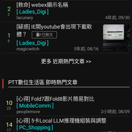
[救命] webex顯示名稱
2
[
Ladies_Digi
]
2
lacunary
4年前
,
09/30
[疑惑] IE開youtube會出現下載軟
體？
1
已刪文
6
[
Ladies_Digi
]
magicwitch
5年前
,
08/16
更多 近期熱門文章 >>
PTT數位生活區 即時熱門文章
[心得] Fold7跟Fold8影片簡易對比
10
[
MobileComm
]
23
peoplemore
2小時前
,
08/09
[心得] 5卡Local LLM推理機組裝與調整
14
[
PC_Shopping
]
17