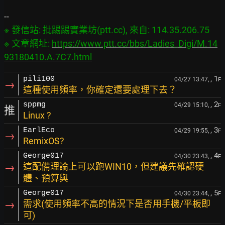
※ 發信站: 批踢踢實業坊(ptt.cc), 來自: 114.35.206.75

※ 文章網址: 
https://www.ptt.cc/bbs/Ladies_Digi/M.14
93180410.A.7C7.html
, 1
pili100
04/27 13:47,
F
→
這種使用頻率，你確定還要處理下去？
, 2
sppmg
04/29 15:10,
F
推
Linux ?
, 3
EarlEco
04/29 19:55,
F
→
RemixOS?
, 4
George017
04/30 23:43,
F
→
這配備理論上可以跑WIN10，但建議先確認硬
體、預算與
, 5
George017
04/30 23:44,
F
→
需求(使用頻率不高的情況下是否用手機/平板即
可)