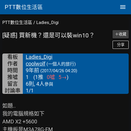
PTT
數位生活區
PTT數位生活區
/
Ladies_Digi
[疑惑] 買新機？還是可以裝win10？
＋收藏
分享
看板
Ladies_Digi
作者
coolwolf
(一個人的旅行)
時間
9年前
(2017/04/26 04:20)
推噓
1
(
1
推
0
噓
5
→
)
留言
6則, 4人
參與
討論串
1/1
如題..

我的電腦規格如下

AMD X2 +5600

主機板是M3A78G-EM
