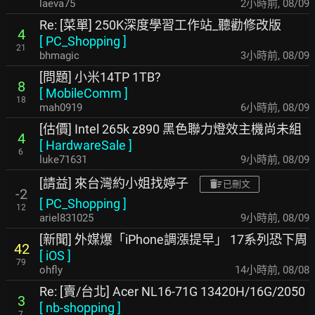
laeva75
2小時前
,
08/09
Re: [菜單] 250K深度學習工作站_聽勸修改版
4
[
PC_Shopping
]
21
bhmagic
3小時前
,
08/09
[問題] 小米14TP 1TB?
8
[
MobileComm
]
18
mah0919
6小時前
,
08/09
[估價] Intel 265k z890 黑色聯力燈效主機尚未組
4
[
HardwareSale
]
6
luke71631
9小時前
,
08/09
[請益] 來台灣約小姐找婷子
已刪文
-2
[
PC_Shopping
]
12
ariel831025
9小時前
,
08/09
[新聞] 外媒爆「iPhone調漲提早」 17系列恐下周
42
[
iOS
]
79
ohfly
14小時前
,
08/08
Re: [賣/台北] Acer NL16-71G 13420H/16G/2050
3
[
nb-shopping
]
7