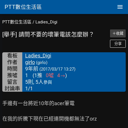
PTT
數位生活區
PTT數位生活區
/
Ladies_Digi
[舉手] 請問不要的壞筆電該怎麼辦？
＋收藏
分享
看板
Ladies_Digi
作者
girlo
(girlo)
時間
9年前
(2017/03/17 13:27)
推噓
1
(
1
推
0
噓
4
→
)
留言
5則, 5人
參與
討論串
1/1
手邊有一台將近10年的acer筆電

在我的折騰下現在已經連開機都無法了orz
