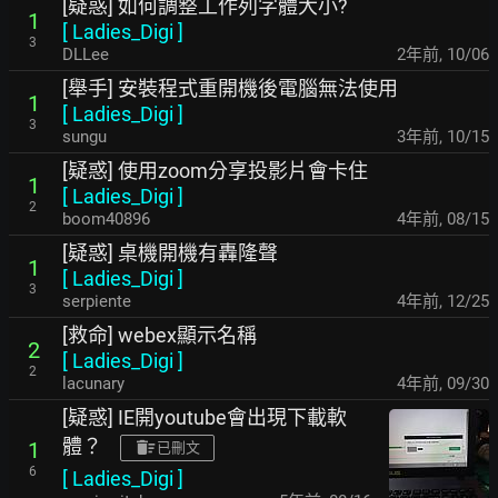
[疑惑] 如何調整工作列字體大小?
1
[
Ladies_Digi
]
3
DLLee
2年前
,
10/06
[舉手] 安裝程式重開機後電腦無法使用
1
[
Ladies_Digi
]
3
sungu
3年前
,
10/15
[疑惑] 使用zoom分享投影片會卡住
1
[
Ladies_Digi
]
2
boom40896
4年前
,
08/15
[疑惑] 桌機開機有轟隆聲
1
[
Ladies_Digi
]
3
serpiente
4年前
,
12/25
[救命] webex顯示名稱
2
[
Ladies_Digi
]
2
lacunary
4年前
,
09/30
[疑惑] IE開youtube會出現下載軟
體？
1
已刪文
6
[
Ladies_Digi
]