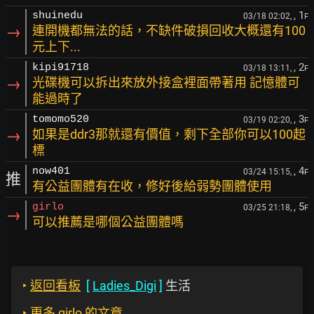
, 1
shuinedu
03/18 02:02,
F
→
連開機都無法的話，不缺件破損回收大概還有100
元上下...
, 2
kipi91718
03/18 13:11,
F
→
光碟機可以拆出來放外接盒裡面帶著用 記憶體可
能過時了
, 3
tomomo520
03/19 02:20,
F
→
如果是ddr3那就還有價值，剩下全部你可以100起
標
, 4
now401
03/24 15:15,
F
推
有公益團體有在收，修好後給弱勢團體使用
, 5
girlo
03/25 21:18,
F
→
可以推薦是哪個公益團體嗎
‣
返回看板
[
Ladies_Digi
]
生活
‣
更多 girlo 的文章