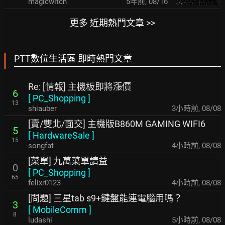
magicwitch
5年前
,
08/16
更多 近期熱門文章 >>
PTT數位生活區 即時熱門文章
Re: [情報] 主機板即將漲價
6
[
PC_Shopping
]
13
shiauber
3小時前
,
08/08
[賣/雙北/面交] 主機版B860M GAMING WIFI6
5
[
HardwareSale
]
15
songfat
4小時前
,
08/08
[菜單] 九萬菜單請益
0
[
PC_Shopping
]
65
felixr0123
4小時前
,
08/08
[問題] 三星tab s9+鍵盤能連電腦用嗎？
3
[
MobileComm
]
8
ludashi
5小時前
,
08/08