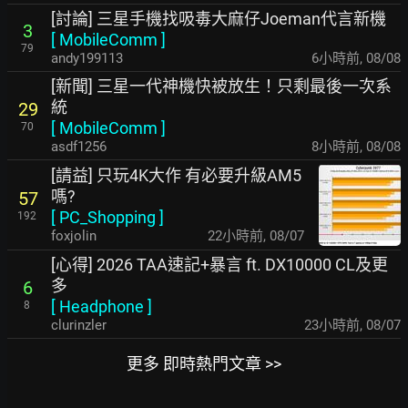
[討論] 三星手機找吸毒大麻仔Joeman代言新機
3
[
MobileComm
]
79
andy199113
6小時前
,
08/08
[新聞] 三星一代神機快被放生！只剩最後一次系
統
29
[
MobileComm
]
70
asdf1256
8小時前
,
08/08
[請益] 只玩4K大作 有必要升級AM5
嗎?
57
[
PC_Shopping
]
192
foxjolin
22小時前
,
08/07
[心得] 2026 TAA速記+暴言 ft. DX10000 CL及更
多
6
[
Headphone
]
8
clurinzler
23小時前
,
08/07
更多 即時熱門文章 >>