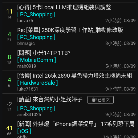
[心得] 5卡Local LLM推理機組裝與調整
11
[
PC_Shopping
]
14
laeva75
2小時前
,
08/09
Re: [菜單] 250K深度學習工作站_聽勸修改版
4
[
PC_Shopping
]
21
bhmagic
3小時前
,
08/09
[問題] 小米14TP 1TB?
8
[
MobileComm
]
18
mah0919
5小時前
,
08/09
[估價] Intel 265k z890 黑色聯力燈效主機尚未組
4
[
HardwareSale
]
6
luke71631
9小時前
,
08/09
[請益] 來台灣約小姐找婷子
已刪文
-2
[
PC_Shopping
]
12
ariel831025
9小時前
,
08/09
[新聞] 外媒爆「iPhone調漲提早」 17系列恐下周
41
[
iOS
]
66
ohfly
14小時前
,
08/08