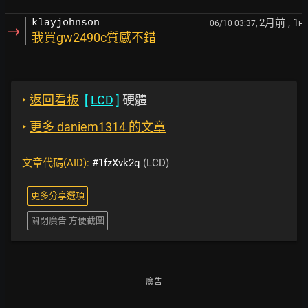
2月前
, 1
klayjohnson
06/10 03:37,
F
→
我買gw2490c質感不錯
‣
返回看板
[
LCD
]
硬體
‣
更多 daniem1314 的文章
文章代碼(AID):
#1fzXvk2q
(LCD)
更多分享選項
關閉廣告 方便截圖
廣告