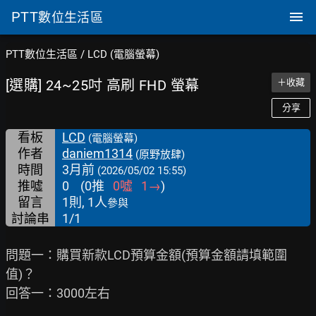
PTT
數位生活區
PTT數位生活區
/
LCD (電腦螢幕)
[選購] 24~25吋 高刷 FHD 螢幕
＋收藏
分享
看板
LCD
(電腦螢幕)
作者
daniem1314
(原野放肆)
時間
3月前
(2026/05/02 15:55)
推噓
0
(
0
推
0
噓
1
→
)
留言
1則, 1人
參與
討論串
1/1
問題一：購買新款LCD預算金額(預算金額請填範圍
值)？

回答一：3000左右
