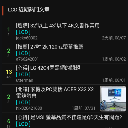
LCD 近期熱門文章
[選購] 32"以上 43"以下 4K文書作業用
1
[
LCD
]
2
jacky60302
2天前
,
08/07
[推薦] 27吋 2k 120hz螢幕推薦
2
[
LCD
]
3
a766242001
1周前
,
08/02
[心得] LG 42C4閃黑頻的問題
13
[
LCD
]
45
utterman
1周前
,
08/01
[開箱] 家機及PC雙棲 ACER X32 X2
電競螢幕
2
[
LCD
]
3
hix020421680
1周前
,
07/31
[心得] 是MSI 螢幕品質不佳還是QD天生有問題?
6
[
LCD
]
17