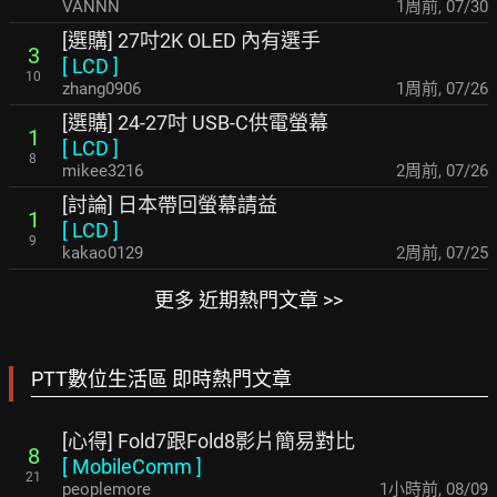
VANNN
1周前
,
07/30
[選購] 27吋2K OLED 內有選手
3
[
LCD
]
10
zhang0906
1周前
,
07/26
[選購] 24-27吋 USB-C供電螢幕
1
[
LCD
]
8
mikee3216
2周前
,
07/26
[討論] 日本帶回螢幕請益
1
[
LCD
]
9
kakao0129
2周前
,
07/25
更多 近期熱門文章 >>
PTT數位生活區 即時熱門文章
[心得] Fold7跟Fold8影片簡易對比
8
[
MobileComm
]
21
peoplemore
1小時前
,
08/09