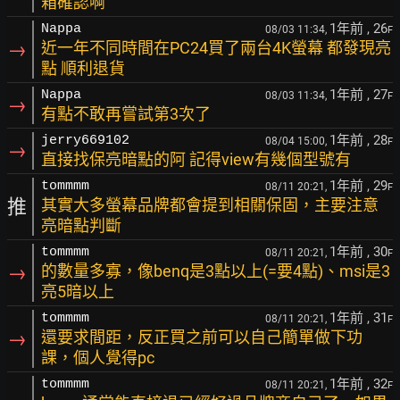
箱確認啊
1年前
, 26
Nappa
08/03 11:34,
F
→
近一年不同時間在PC24買了兩台4K螢幕 都發現亮
點 順利退貨
1年前
, 27
Nappa
08/03 11:34,
F
→
有點不敢再嘗試第3次了
1年前
, 28
jerry669102
08/04 15:00,
F
→
直接找保亮暗點的阿 記得view有幾個型號有
1年前
, 29
tommmm
08/11 20:21,
F
推
其實大多螢幕品牌都會提到相關保固，主要注意
亮暗點判斷
1年前
, 30
tommmm
08/11 20:21,
F
→
的數量多寡，像benq是3點以上(=要4點)、msi是3
亮5暗以上
1年前
, 31
tommmm
08/11 20:21,
F
→
還要求間距，反正買之前可以自己簡單做下功
課，個人覺得pc
1年前
, 32
tommmm
08/11 20:21,
F