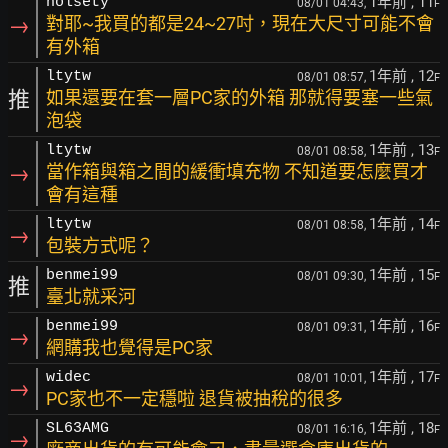
1年前
, 11
holsety
08/01 04:43,
F
→
對耶~我買的都是24~27吋，現在大尺寸可能不會
有外箱
1年前
, 12
ltytw
08/01 08:57,
F
推
如果還要在套一層PC家的外箱 那就得要塞一些氣
泡袋
1年前
, 13
ltytw
08/01 08:58,
F
→
當作箱與箱之間的緩衝填充物 不知道要怎麼買才
會有這種
1年前
, 14
ltytw
08/01 08:58,
F
→
包裝方式呢？
1年前
, 15
benmei99
08/01 09:30,
F
推
臺北就采河
1年前
, 16
benmei99
08/01 09:31,
F
→
網購我也覺得是PC家
1年前
, 17
widec
08/01 10:01,
F
→
PC家也不一定穩啦 退貨被抽稅的很多
1年前
, 18
SL63AMG
08/01 16:16,
F
→