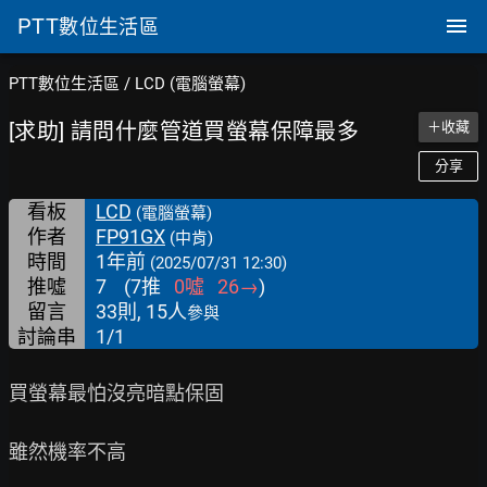
PTT
數位生活區
PTT數位生活區
/
LCD (電腦螢幕)
[求助] 請問什麼管道買螢幕保障最多
＋收藏
分享
看板
LCD
(電腦螢幕)
作者
FP91GX
(中肯)
時間
1年前
(2025/07/31 12:30)
推噓
7
(
7
推
0
噓
26
→
)
留言
33則, 15人
參與
討論串
1/1
買螢幕最怕沒亮暗點保固

雖然機率不高
