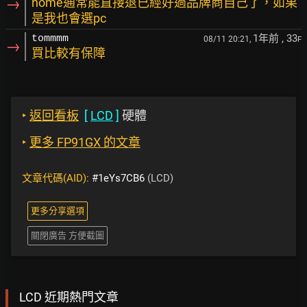
→
home通常能直接退已經好過品牌商自己了，如果
是我也會選pc
1年前
, 33
tommmm
08/11 20:21,
F
→
買比較有保障
‣
返回看板
[
LCD
]
硬體
‣
更多 FP91GX 的文章
文章代碼(AID):
#1eYs7CB6
(LCD)
更多分享選項
關閉廣告 方便截圖
LCD 近期熱門文章