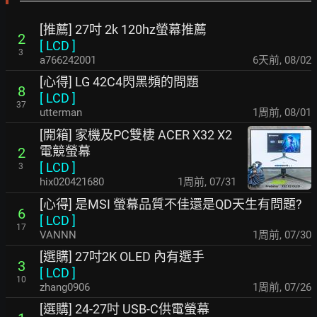
[推薦] 27吋 2k 120hz螢幕推薦
2
[
LCD
]
3
a766242001
6天前
,
08/02
[心得] LG 42C4閃黑頻的問題
8
[
LCD
]
37
utterman
1周前
,
08/01
[開箱] 家機及PC雙棲 ACER X32 X2
電競螢幕
2
[
LCD
]
3
hix020421680
1周前
,
07/31
[心得] 是MSI 螢幕品質不佳還是QD天生有問題?
6
[
LCD
]
17
VANNN
1周前
,
07/30
[選購] 27吋2K OLED 內有選手
3
[
LCD
]
10
zhang0906
1周前
,
07/26
[選購] 24-27吋 USB-C供電螢幕