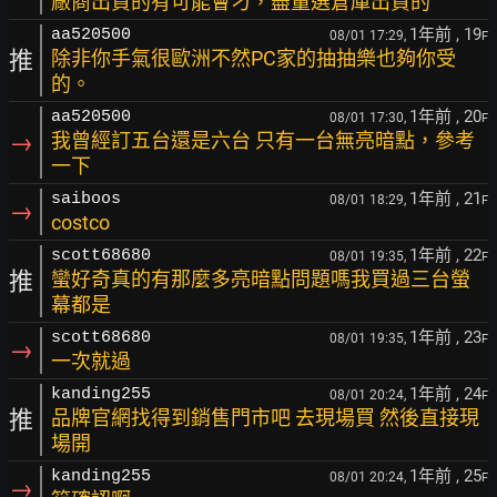
廠商出貨的有可能會刁，盡量選倉庫出貨的
1年前
, 19
aa520500
08/01 17:29,
F
推
除非你手氣很歐洲不然PC家的抽抽樂也夠你受
的。
1年前
, 20
aa520500
08/01 17:30,
F
→
我曾經訂五台還是六台 只有一台無亮暗點，參考
一下
1年前
, 21
saiboos
08/01 18:29,
F
→
costco
1年前
, 22
scott68680
08/01 19:35,
F
推
蠻好奇真的有那麼多亮暗點問題嗎我買過三台螢
幕都是
1年前
, 23
scott68680
08/01 19:35,
F
→
一次就過
1年前
, 24
kanding255
08/01 20:24,
F
推
品牌官網找得到銷售門市吧 去現場買 然後直接現
場開
1年前
, 25
kanding255
08/01 20:24,
F
→