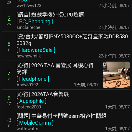
20
ww12ww123
21小時前
,
08/07
[請益] 遊戲掌機外接GPU選購
2
[
PC_Shopping
]
26
sinclaireche
21小時前
,
08/07
[賣/台北/皆可]PNY5080OC+芝奇皇家戟DDR580
0032g
8
[
HardwareSale
]
8
newnewmilk
22小時前
,
08/07
[心得] 2026 TAA 音響展 耳機心得
簡評
7
[
Headphone
]
8
Andy89192
1天前
,
08/07
[心得] 2026TAA音響展
6
[
Audiophile
]
17
feoteng2003
1天前
,
08/07
[問題] 中華易付卡門號esim相容性問題
-3
[
MobileComm
]
8
wattswatts
1天前
,
08/07