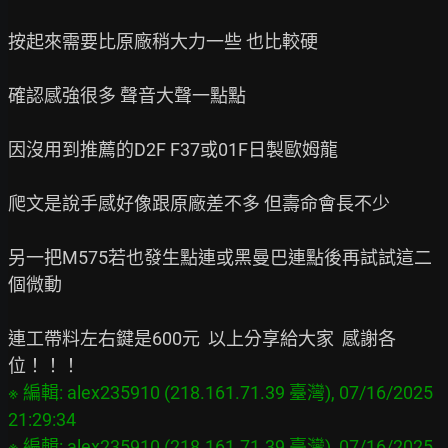
按起來需要比原廠稍大力一些 也比較硬

確認感強很多 聲音大聲一點點

因沒用到推薦的D2F F37或01F日製歐姆龍

爬文是說手感好像跟原廠差不多 但壽命會長不少

另一把M575若也發生點連或黑曼巴連點後再試試這二
個微動

連工帶料左右鍵是600元  以上分享給大家  感謝各
※ 編輯: alex235910 (218.161.71.39 臺灣), 07/16/2025 
21:29:34

※ 編輯: alex235910 (218.161.71.39 臺灣), 07/16/2025 