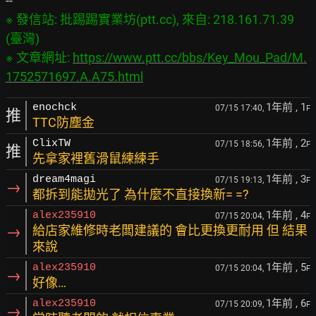
※ 發信站: 批踢踢實業坊(ptt.cc), 來自: 218.161.71.39 
(臺灣)

※ 文章網址: 
https://www.ptt.cc/bbs/Key_Mou_Pad/M.
1752571697.A.A75.html
1年前
, 1
enochck
07/15 17:40,
F
推
TTC防塵金
1年前
, 2
ClixTW
07/15 18:56,
F
推
先拿家裡舊滑鼠練練手
1年前
, 3
dream4magi
07/15 19:13,
F
→
都拆到能拋光了 為什麼不直接換新= =?
1年前
, 4
alex235910
07/15 20:04,
F
→
給店家維修時老闆建議的 會比更換更耐用 但 結果
來說
1年前
, 5
alex235910
07/15 20:04,
F
→
好像…
1年前
, 6
alex235910
07/15 20:09,
F
→