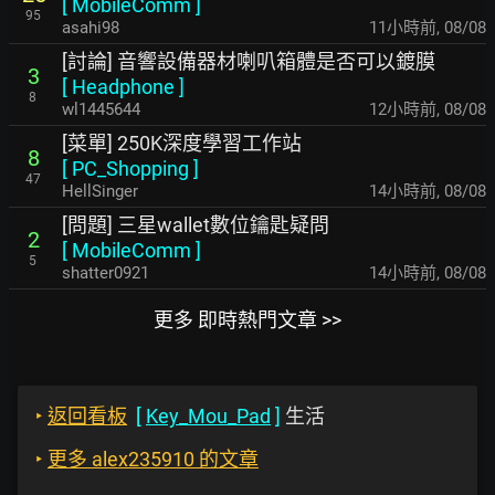
[
MobileComm
]
95
asahi98
11小時前
,
08/08
[討論] 音響設備器材喇叭箱體是否可以鍍膜
3
[
Headphone
]
8
wl1445644
12小時前
,
08/08
[菜單] 250K深度學習工作站
8
[
PC_Shopping
]
47
HellSinger
14小時前
,
08/08
[問題] 三星wallet數位鑰匙疑問
2
[
MobileComm
]
5
shatter0921
14小時前
,
08/08
更多 即時熱門文章 >>
‣
返回看板
[
Key_Mou_Pad
]
生活
‣
更多 alex235910 的文章