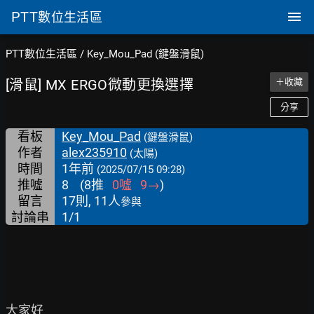
PTT
數位生活區
PTT數位生活區
/
Key_Mou_Pad (鍵盤滑鼠)
[滑鼠] MX ERGO微動更換選擇
＋收藏
分享
看板
Key_Mou_Pad
(鍵盤滑鼠)
作者
alex235910
(太陽)
時間
1年前
(2025/07/15 09:28)
推噓
8
(
8
推
0
噓
9
→
)
留言
17則, 11人
參與
討論串
1/1
大家好
