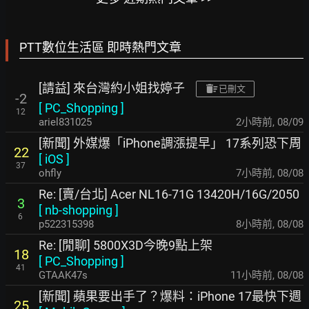
PTT數位生活區 即時熱門文章
[請益] 來台灣約小姐找婷子
已刪文
-2
[
PC_Shopping
]
12
ariel831025
2小時前
,
08/09
[新聞] 外媒爆「iPhone調漲提早」 17系列恐下周
22
[
iOS
]
37
ohfly
7小時前
,
08/08
Re: [賣/台北] Acer NL16-71G 13420H/16G/2050
3
[
nb-shopping
]
6
p522315398
8小時前
,
08/08
Re: [閒聊] 5800X3D今晚9點上架
18
[
PC_Shopping
]
41
GTAAK47s
11小時前
,
08/08
[新聞] 蘋果要出手了？爆料：iPhone 17最快下週
25