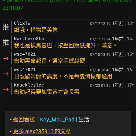
1年前
, 13
ClixTW
07/17 12:10,
F
推
讚哦，惜物是美德
1年前
, 14
NorthernStar
07/17 12:34,
F
推
我也是換黑曼巴，按壓回饋感提升，滿意。
1年前
, 15
wsc47621
07/18 18:42,
F
→
微動壽命越長，通常手感越硬
1年前
, 16
wsc47621
07/18 18:43,
F
→
日製歐姆龍的高度，不是每隻滑鼠都適用
1年前
, 17
Knuckleslee
07/23 01:25,
F
→
微動記得要加電容才會長壽
‣
返回看板
[
Key_Mou_Pad
]
生活
‣
更多 alex235910 的文章