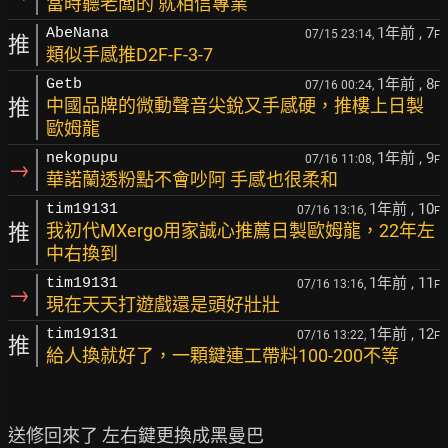
當時聽老闆的 就相信專業
1年前
, 7
AbeNana
07/15 23:14,
F
推
類似手感推D2F-F-3-7
1年前
, 8
Getb
07/16 00:24,
F
推
中國品牌的微動聲音尖銳又手感硬，推樓上日製
歐姆龍
1年前
, 9
nekopupu
07/16 11:08,
F
→
華諾蘭透粉點不會吵阿 手感也很柔和
1年前
, 10
tim19131
07/16 13:16,
F
推
我初代MXergo用家誠心推薦日製歐姆龍，22年左
中右換到
1年前
, 11
tim19131
07/16 13:16,
F
→
現在天天打遊戲還是頭好壯壯
1年前
, 12
tim19131
07/16 13:22,
F
推
給人換就好了，一顆鍵連工帶料100-200不等
送修回來了 左右鍵更換成黑曼巴
