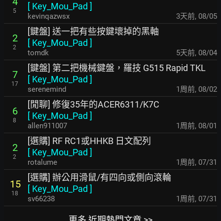
4
[
Key_Mou_Pad
]
5
kevinqazwsx
3天前
,
08/05
[鍵盤] 送一把有些按鍵壞掉的黑軸
2
[
Key_Mou_Pad
]
2
tomdk
5天前
,
08/04
[鍵盤] 第二把機械鍵盤，羅技 G515 Rapid TKL
7
[
Key_Mou_Pad
]
17
serenemind
1周前
,
08/02
[閒聊] 修復35年的ACER6311/K7C
6
[
Key_Mou_Pad
]
8
allen911007
1周前
,
08/01
[選購] RF RC1或HHKB 日文配列
2
[
Key_Mou_Pad
]
2
rotalume
1周前
,
07/31
[選購] 辦公用滑鼠/有四向或側向滾輪
15
[
Key_Mou_Pad
]
18
sv66238
1周前
,
07/31
更多 近期熱門文章 >>