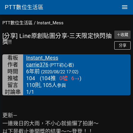
PTT
數位生活區
PTT數位生活區
/
Instant_Mess
[分享] Line原創貼圖分享-三天限定快閃抽
＋收藏
獎!!
分享
看板
Instant_Mess
作者
carrie376
(PTT初心者)
時間
6年前
(2020/08/22 17:02)
推噓
104
(
104
推
0
噓
6
→
)
留言
110則, 105人
參與
討論串
1/1
更新—

一連幾日的大雨，不小心就偷懶了拍謝～

以下是截止後開獎的結果～～登登！！
