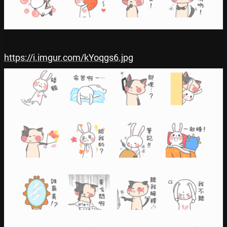
https://i.imgur.com/kYoqgs6.jpg