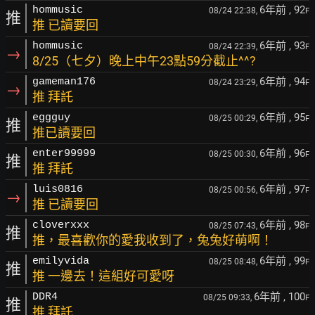
6年前
, 92
hommusic
08/24 22:38,
F
推
推 已讀要回
6年前
, 93
hommusic
08/24 22:39,
F
→
8/25（七夕）晚上中午23點59分截止^^?
6年前
, 94
gameman176
08/24 23:29,
F
→
推 拜託
6年前
, 95
eggguy
08/25 00:29,
F
推
推已讀要回
6年前
, 96
enter99999
08/25 00:30,
F
推
推 拜託
6年前
, 97
luis0816
08/25 00:56,
F
→
推 已讀要回
6年前
, 98
cloverxxx
08/25 07:43,
F
推
推，最喜歡你的愛我收到了，兔兔好萌啊！
6年前
, 99
emilyvida
08/25 08:48,
F
推
推 一邊去！這組好可愛呀
6年前
, 100
DDR4
08/25 09:33,
F
推
推 拜託