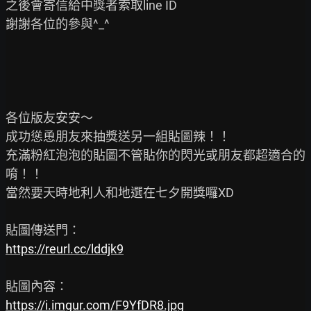
之後會寄信給中獎者索取line ID

謝謝各位的參與^_^

各位版友安安～

成功慫恿朋友來抽獎送另一組貼圖辣！！

充滿粉紅泡泡的貼圖不管貼你的閃光或朋友都超適合的
唷！！

當然要天時地利人和地選在七夕開獎囉XD

https://reurl.cc/lddjk9
https://i.imgur.com/F9YfDR8.jpg