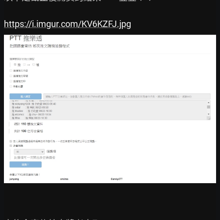
https://i.imgur.com/KV6KZFJ.jpg