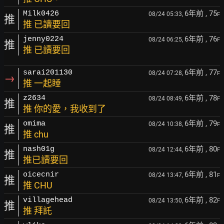
6年前
, 75
Milk0426
08/24 05:33,
F
推
推 已讀要回
6年前
, 76
jenny0224
08/24 06:25,
F
推
推 已讀要回
6年前
, 77
sarai201130
08/24 07:28,
F
→
推 一起睡
6年前
, 78
z2634
08/24 08:49,
F
推
推 你的愛，我收到了
6年前
, 79
omima
08/24 10:38,
F
推
推 chu
6年前
, 80
nash01g
08/24 12:44,
F
推
推已讀要回
6年前
, 81
oicecnir
08/24 13:47,
F
推
推 CHU
6年前
, 82
villagehead
08/24 13:50,
F
推
推 拜託