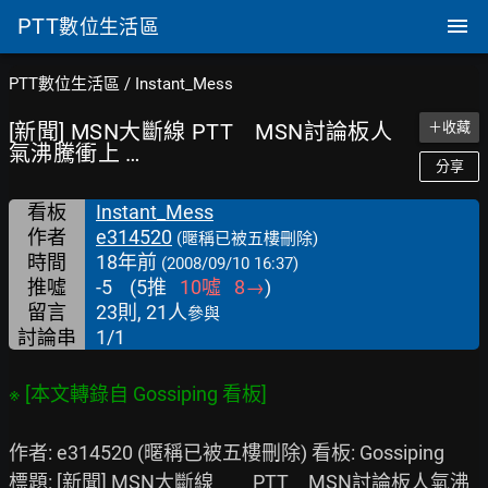
PTT
數位生活區
PTT數位生活區
/
Instant_Mess
[新聞] MSN大斷線 PTT MSN討論板人
＋收藏
氣沸騰衝上 …
分享
看板
Instant_Mess
作者
e314520
(暱稱已被五樓刪除)
時間
18年前
(2008/09/10 16:37)
推噓
-5
(
5
推
10
噓
8
→
)
留言
23則, 21人
參與
討論串
1/1
作者: e314520 (暱稱已被五樓刪除) 看板: Gossiping

標題: [新聞] MSN大斷線　　PTT　MSN討論板人氣沸