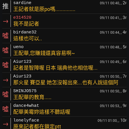
, 2
sardine
09/11 00:40,
F
推
王記者就是原po嗎..............
, 3
e314520
09/11 00:41,
F
→
我不是記者
, 4
birdane32
09/11 00:44,
F
噓
這樣也可以..
, 5
ueno
09/11 00:48,
F
噓
王配華,您賺錢還真容易啊~
, 6
Aiur123
09/11 00:49,
F
噓
記者是智障喔 日本 瑞典他也相信喔...
, 7
Aiur123
09/11 00:50,
F
→
那火星 賽亞星 她怎沒報出來...也有人說這個阿
, 8
SHINJO575
09/11 00:50,
F
噓
王配華的教育.....
, 9
dance4what
09/11 00:53,
F
噓
配華美霉妳這樣不聽話喔
, 10
lonelyface
09/11 01:00,
F
→
原來記者都在鎖定ptt