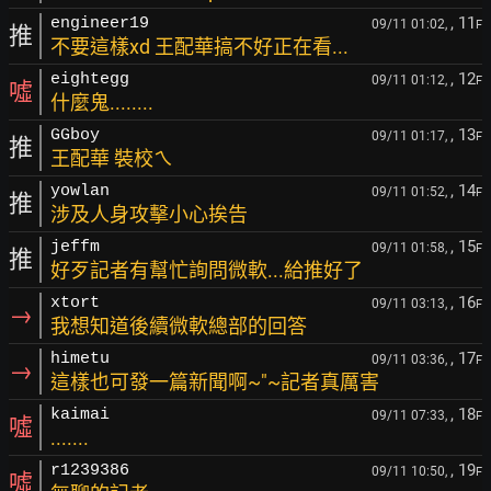
, 11
engineer19
09/11 01:02,
F
推
不要這樣xd 王配華搞不好正在看...
, 12
eightegg
09/11 01:12,
F
噓
什麼鬼........
, 13
GGboy
09/11 01:17,
F
推
王配華 裝校ㄟ
, 14
yowlan
09/11 01:52,
F
推
涉及人身攻擊小心挨告
, 15
jeffm
09/11 01:58,
F
推
好歹記者有幫忙詢問微軟...給推好了
, 16
xtort
09/11 03:13,
F
→
我想知道後續微軟總部的回答
, 17
himetu
09/11 03:36,
F
→
這樣也可發一篇新聞啊~"~記者真厲害
, 18
kaimai
09/11 07:33,
F
噓
.......
, 19
r1239386
09/11 10:50,
F
噓