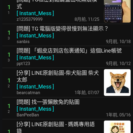
式
1
[
Instant_Mess
]
1
z1235379999
8月前
,
11/25
[問題] TG 電腦版變得很慢到無法顯示？
1
[
Instant_Mess
]
3
sanbis
9月前
,
10/18
[問題] 「蝦皮店到店包裹通知」這個Line帳號
1
[
Instant_Mess
]
3
ppt123
9月前
,
10/12
[分享] LINE原創貼圖-柴犬貼圖 柴犬
太郎
1
[
Instant_Mess
]
2
bearcatman
1年前
,
07/07
[問題] 找一張懶散兔的貼圖
1
[
Instant_Mess
]
2
BanPeeBan
1年前
,
05/16
[分享] LINE原創貼圖 - 媽媽專用語
錄
1