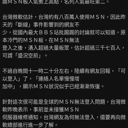
踢ＭＳＮ板人氣衝上高點，名列人氣最旺第二。

台灣微軟估計，台灣約有八百萬人使用ＭＳＮ，因此昨
天的「斷線」事件影響到的網友不

少，從國內最大ＢＢＳ站批踢踢的討論就可以知道，原
本冷門的ＭＳＮ板，在ＭＳＮ無法

登入之後，湧入超過大量板眾，估計超過三千七百人，
可謂「盛況空前」。

不過自晚間十一時二十分左右，陸續有網友回報，「可
以登入」了，「連絡人名單慢慢增

加中」，顯示ＭＳＮ狀況似乎已經漸漸恢復。

針對這次很可能是全球的ＭＳＮ無法登入問題，台灣微
軟昨晚表示，事前並未接獲ＭＳＮ

伺服器維修通知，台灣網友為何無法登入，還要再向微
軟總部進行進一步了解。
