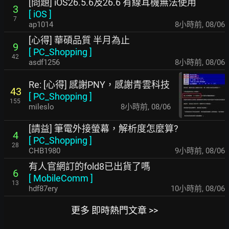
[問題] iOS26.5.6及26.6 有線耳機無法使用
3
[
iOS
]
7
ap1014
8小時前
,
08/06
[心得] 華碩品質 半月為止
9
[
PC_Shopping
]
42
asdf1256
8小時前
,
08/06
Re: [心得] 感謝PNY，感謝青雲科技
43
[
PC_Shopping
]
155
mileslo
8小時前
,
08/06
[請益] 筆電外接螢幕，解析度怎麼算?
4
[
PC_Shopping
]
28
CHB1980
9小時前
,
08/06
有人官網訂的fold8已出貨了嗎
6
[
MobileComm
]
13
hdf87ery
10小時前
,
08/06
更多 即時熱門文章 >>