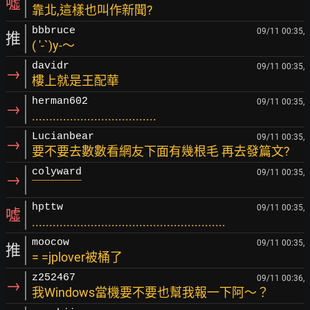
噓
靠北,這樣也叫作新聞?
bbbruce
09/11 00:35,
推
( ′-`)y-～
davidr
09/11 00:35,
→
樓上就是王配華
herman602
09/11 00:35,
→
....................................
Lucianbear
09/11 00:35,
→
要不要去數數看網友下面有幾根毛 再去發篇文?
colyward
09/11 00:35,
→
￣￣￣￣
hpttw
09/11 00:35,
噓
........................................................
moocow
09/11 00:35,
推
= =jplover被桶了
z252467
09/11 00:36,
→
我Windows當機要不要也幫我報一下阿～？