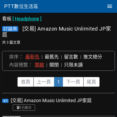
PTT
數位生活區
看板
[
Headphone
]
[交易] Amazon Music Unlimited JP家
討論串
庭
共 3 篇文章
排序：
最新先
|
最舊先
|
留言數
|
推文總分
內容預覽：
開啟
|
關閉
|
只限未讀
首頁
上一頁
1
下一頁
尾頁
[交易] Amazon Music Unlimited JP家庭
#3
已刪文