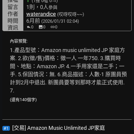
1
(1推
0噓 0→
)
留言
1則，0人
參與
作者
waterandice
(哎呀哎呀~~)
時間
6月前
(2026/01/31 02:04)
資訊
0
image
0
link
0
內容預覽:
1.產品型號：Amazon music unlimited JP 家庭方
案. 2.欲(徵/售)價格：徵一人 一年750. 3.購買時
間、地點：Amazon JP. 4.一手用家還是二手；一
手. 5.保固情況：無. 6.商品描述：人數-1 原團員預
計到2月中退出. 新團員要等到那時才能正式使用. 
7.
(還有140個字)
[交易] Amazon Music Unlimited JP家庭
#1