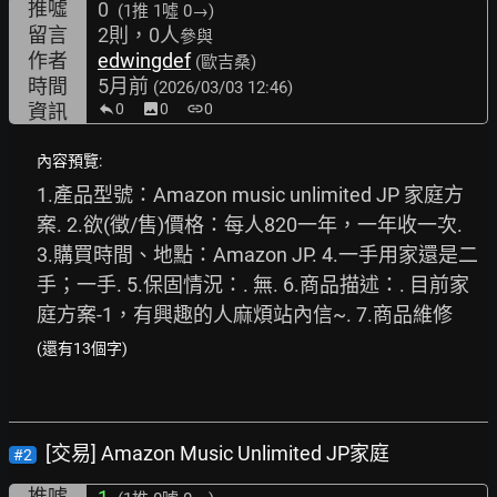
推噓
0
(1推
1噓 0→
)
留言
2則，0人
參與
作者
edwingdef
(歐吉桑)
時間
5月前
(2026/03/03 12:46)
資訊
0
image
0
link
0
內容預覽:
1.產品型號：Amazon music unlimited JP 家庭方
案. 2.欲(徵/售)價格：每人820一年，一年收一次. 
3.購買時間、地點：Amazon JP. 4.一手用家還是二
手；一手. 5.保固情況：. 無. 6.商品描述：. 目前家
庭方案-1，有興趣的人麻煩站內信~. 7.商品維修
(還有13個字)
[交易] Amazon Music Unlimited JP家庭
#2
推噓