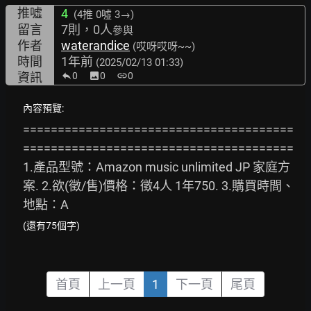
推噓
4
(4推
0噓 3→
)
留言
7則，0人
參與
作者
waterandice
(哎呀哎呀~~)
時間
1年前
(2025/02/13 01:33)
資訊
0
image
0
link
0
內容預覽:
=======================================
=======================================
1.產品型號：Amazon music unlimited JP 家庭方
案. 2.欲(徵/售)價格：徵4人 1年750. 3.購買時間、
地點：A
(還有75個字)
首頁
上一頁
1
下一頁
尾頁