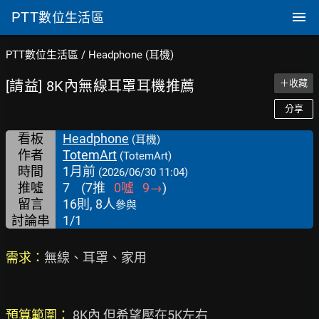
PTT
數位生活區
PTT數位生活區
/
Headphone (耳機)
[請益] 8K內無線耳罩耳機推薦
＋收藏
分享
看板
Headphone
(耳機)
作者
TotemArt
(TotemArt)
時間
1月前
(2026/06/30 11:04)
推噓
7
(
7
推
0
噓
9
→
)
留言
16則, 8人
參與
討論串
1/1
需求：
無線、耳罩、家用

預算範圍：
 8K內 但希望壓在5K左右
