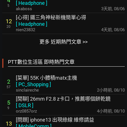
4
[
Headphone
]
5
akaboss
3天前
,
08/06
[心得] 鐵三角神秘新機簡單心得
12
[
Headphone
]
20
nien23832
4天前
,
08/06
更多 近期熱門文章 >>
PTT數位生活區 即時熱門文章
[菜單] 55K 小體積matx主機
2
[
PC_Shopping
]
57
sinclaireche
2小時前
,
08/10
[閒聊] 26mm F2.8 z卡口，推薦哪個餅乾鏡
5
[
DSLR
]
9
orz0857orz
4小時前
,
08/10
[問題] iphone13 出現綠線 維修請益
13
[
MobileComm
]