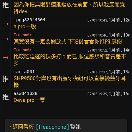
推
因為你把無限舒適延遲放在前面，所以我反而覺
得dev
1月前
, 12
lpgg33044304
07/01 10:43,
F
→
a pro一般
1月前
, 13
TotemArt
07/01 10:46,
F
→
其實沒有一定要開放式 下班後看看你推的 感謝
1月前
, 14
TotemArt
07/01 10:52,
F
→
比較吃延遲的頂多打lol而已 順位應該和音質差不
多
1月前
, 15
maria001
07/01 12:37,
F
推
SHP9500對岸也有出藍牙模組可以直接變藍牙耳
機
1月前
, 16
asw341628
07/02 19:39,
F
推
Deva pro一票
‣
返回看板
[
Headphone
]
資訊