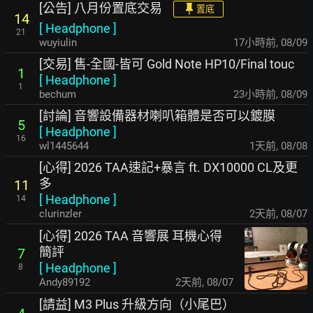
[公告] 八月份置底交易
置底
14
[
Headphone
]
21
wuyiulin
17小時前
,
08/09
[交易] 售-全國-皆可 Gold Note HP10/Final touc
1
[
Headphone
]
1
bechum
23小時前
,
08/09
[討論] 音響設備器材喇叭箱體是否可以鍍膜
5
[
Headphone
]
16
wl1445644
1天前
,
08/08
[心得] 2026 TAA速記+暴言 ft. DX10000 CL及更
多
11
[
Headphone
]
14
clurinzler
2天前
,
08/07
[心得] 2026 TAA 音響展 耳機心得
簡評
7
[
Headphone
]
8
Andy89192
2天前
,
08/07
[請益] M3 Plus 升級方向（小尾巴）