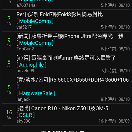
19
a760714a
5小時前
,
08/10
Re: [心得] Fold7跟Fold8影片簡易對比
3
[
MobileComm
]
13
yai5217
5小時前
,
08/10
[新聞] 蘋果折疊手機iPhone Ultra配色曝光 預
9
[
MobileComm
]
14
TopGun2
6小時前
,
08/10
[心得] 電腦桌面喇叭imm應該是可以畢業了
8
[
Audiophile
]
11
novels99
7小時前
,
08/10
[賣/淡水/皆可]R5-5600X+B550+DDR4 3600+106
0
5
[
HardwareSale
]
10
lanjack
8小時前
,
08/10
[選購] Canon R10、Nikon Z50 II及OM-5 ll
16
[
DSLR
]
36
sky390
16小時前
,
08/09