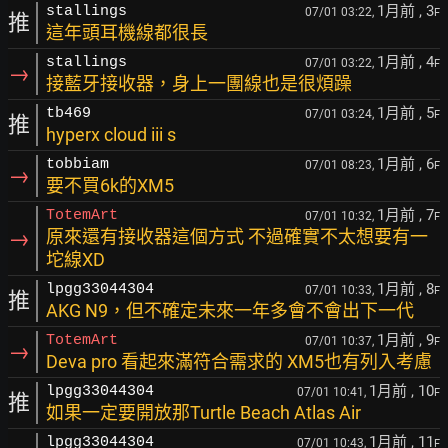
1月前
, 3
stallings
07/01 03:22,
F
推
這年頭耳機線都很長
1月前
, 4
stallings
07/01 03:22,
F
→
接藍牙接收器，身上一團線也是很煩躁
1月前
, 5
tb469
07/01 03:24,
F
推
hyperx cloud iii s
1月前
, 6
tobbiam
07/01 08:23,
F
→
要不買6k的XM5
1月前
, 7
TotemArt
07/01 10:32,
F
→
原來還有接收器這個方式 不過確實不太想要有一
坨線XD
1月前
, 8
lpgg33044304
07/01 10:33,
F
推
AKG N9，但不確定未來一年多會不會出下一代
1月前
, 9
TotemArt
07/01 10:37,
F
→
Deva pro 看起來滿符合需求的 XM5也有列入考慮
1月前
, 10
lpgg33044304
07/01 10:41,
F
推
如果一定要開放那Turtle Beach Atlas Air
1月前
, 11
lpgg33044304
07/01 10:43,
F