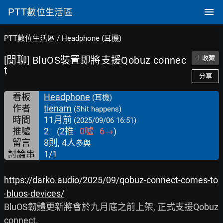
PTT
數位生活區
PTT數位生活區
/
Headphone (耳機)
[閒聊] BluOS裝置即將支援Qobuz connec
＋收藏
t
分享
看板
Headphone
(耳機)
作者
tienam
(Shit happens)
時間
11月前
(2025/09/06 16:51)
推噓
2
(
2
推
0
噓
6
→
)
留言
8則, 4人
參與
討論串
1/1
https://darko.audio/2025/09/qobuz-connect-comes-to
-bluos-devices/
BluOS韌體更新將會於九月底之前上架, 正式支援Qobuz 
connect.
