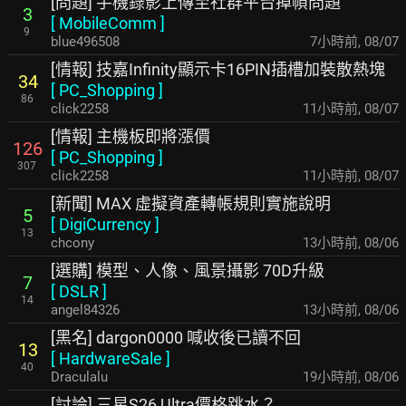
[問題] 手機錄影上傳至社群平台掉幀問題
3
[
MobileComm
]
9
blue496508
7小時前
,
08/07
[情報] 技嘉Infinity顯示卡16PIN插槽加裝散熱塊
34
[
PC_Shopping
]
86
click2258
11小時前
,
08/07
[情報] 主機板即將漲價
126
[
PC_Shopping
]
307
click2258
11小時前
,
08/07
[新聞] MAX 虛擬資產轉帳規則實施說明
5
[
DigiCurrency
]
13
chcony
13小時前
,
08/06
[選購] 模型、人像、風景攝影 70D升級
7
[
DSLR
]
14
angel84326
13小時前
,
08/06
[黑名] dargon0000 喊收後已讀不回
13
[
HardwareSale
]
40
Draculalu
19小時前
,
08/06
[討論] 三星S26 Ultra價格跳水？