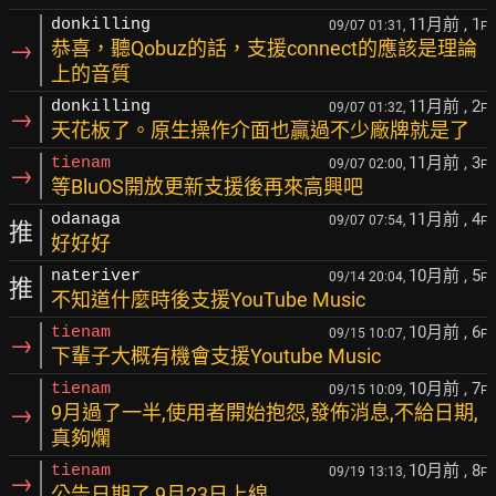
11月前
, 1
donkilling
09/07 01:31,
F
→
恭喜，聽Qobuz的話，支援connect的應該是理論
上的音質
11月前
, 2
donkilling
09/07 01:32,
F
→
天花板了。原生操作介面也贏過不少廠牌就是了
11月前
, 3
tienam
09/07 02:00,
F
→
等BluOS開放更新支援後再來高興吧
11月前
, 4
odanaga
09/07 07:54,
F
推
好好好
10月前
, 5
nateriver
09/14 20:04,
F
推
不知道什麼時後支援YouTube Music
10月前
, 6
tienam
09/15 10:07,
F
→
下輩子大概有機會支援Youtube Music
10月前
, 7
tienam
09/15 10:09,
F
→
9月過了一半,使用者開始抱怨,發佈消息,不給日期,
真夠爛
10月前
, 8
tienam
09/19 13:13,
F
→
公告日期了,9月23日上線.