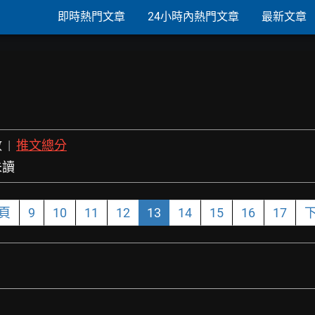
即時熱門文章
24小時內熱門文章
最新文章
數
|
推文總分
未讀
頁
9
10
11
12
13
14
15
16
17