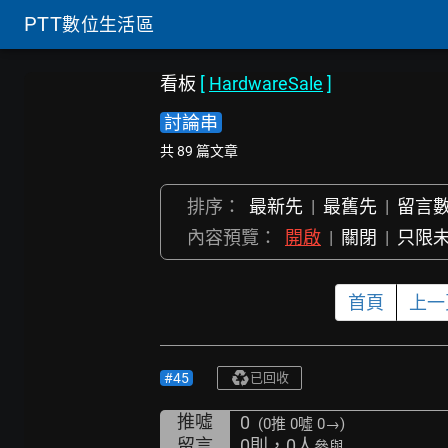
PTT
數位生活區
看板
[
HardwareSale
]
討論串
共 89 篇文章
排序：
最新先
|
最舊先
|
留言
內容預覽：
開啟
|
關閉
|
只限
首頁
上一
#45
已回收
推噓
0
(0推
0噓 0→
)
留言
0則，0人
參與