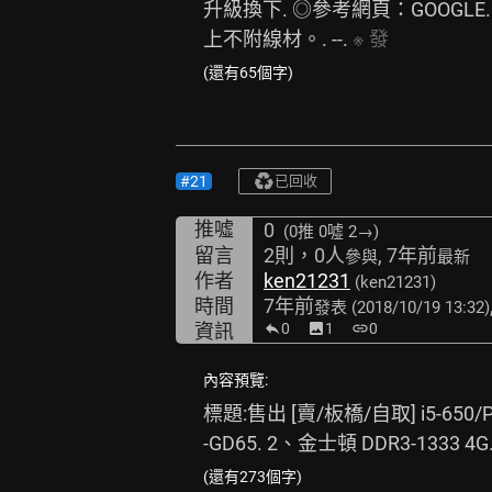
升級換下. ◎參考網頁：GOOGL
上不附線材。. --. 
※
發
(還有65個字)
#21
已回收
推噓
0
(0推
0噓 2→
)
留言
2則，0人
, 7年前
參與
最新
作者
ken21231
(ken21231)
時間
7年前
發表
(2018/10/19 13:32)
資訊
0
image
1
link
0
內容預覽:
標題:售出 [賣/板橋/自取] i5-650/P55-
-GD65. 2、金士頓 DDR3-1333 4G
(還有273個字)