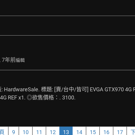
, 7年前
編輯
: HardwareSale. 標題: [賣/台中/皆可] EVGA GTX970 4G RE
4G REF x1. ◎欲售價格：. 3100.
頁
9
10
11
12
13
14
15
16
17