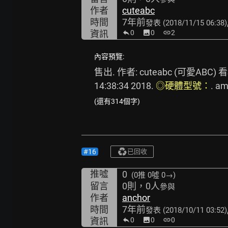
作者
cuteabc
時間
7年前
發表
(2018/11/15 06:38)
資訊
0
image
0
link
2
內容預覽:
售出. 作者: cuteabc (可愛ABC) 看板:
14:38:34 2018. 
◎硬體型號：
. 
(還有314個字)
#16
已回收
推噓
0
(0推
0噓 0→
)
留言
0則，0人
參與
作者
anchor
時間
7年前
發表
(2018/10/11 03:52)
資訊
0
image
0
link
0