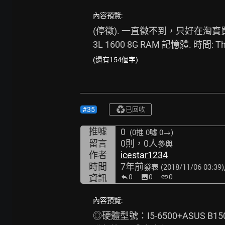
內容預覽:
(停徵). 一直徵不到，只好在淘寶買了 :3
3L 1600 8G RAM 記憶體. 時間: Thu 
(還有154個字)
#35
已回收
推噓
0
(0推
0噓 0→
)
留言
0則，0人
參與
作者
icestar1234
時間
7年前
發表
(2018/11/06 03:39)
資訊
0
image
0
link
0
內容預覽:
◎硬體型號：I5-6500+ASUS 