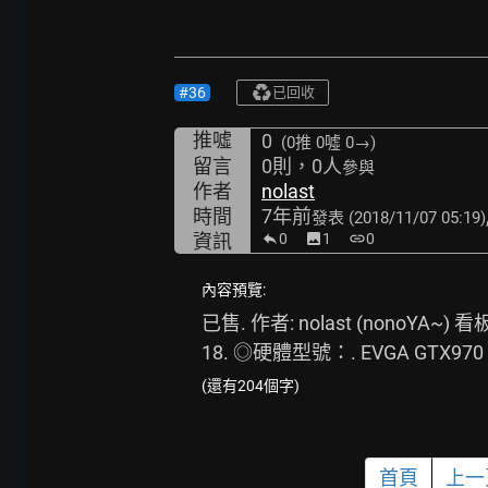
#36
已回收
推噓
0
(0推
0噓 0→
)
留言
0則，0人
參與
作者
nolast
時間
7年前
發表
(2018/11/07 05:19)
資訊
0
image
1
link
0
內容預覽:
已售. 作者: nolast (nonoYA~) 看板
18. ◎硬體型號：. EVGA GTX970 
(還有204個字)
首頁
上一