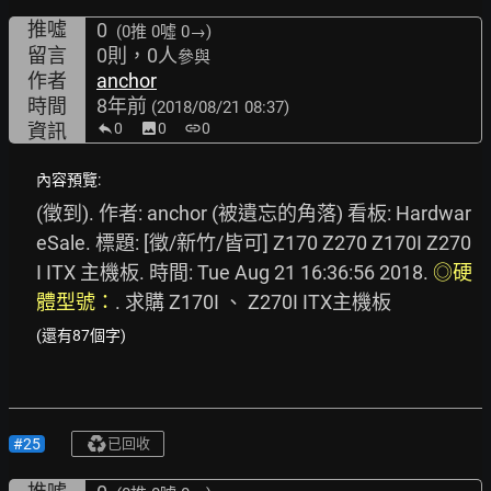
推噓
0
(0推
0噓 0→
)
留言
0則，0人
參與
作者
anchor
時間
8年前
(2018/08/21 08:37)
資訊
0
image
0
link
0
內容預覽:
(徵到). 作者: anchor (被遺忘的角落) 看板: Hardwar
eSale. 標題: [徵/新竹/皆可] Z170 Z270 Z170I Z270
I ITX 主機板. 時間: Tue Aug 21 16:36:56 2018. 
◎硬
體型號：
. 求購 Z170I 、 Z270I ITX主機板
(還有87個字)
#25
已回收