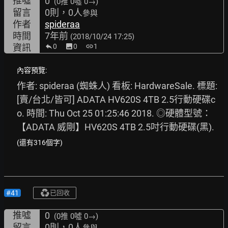
推噓
0
(0推
0噓 0→
)
留言
0則，0人
參與
作者
spideraa
時間
7年前
(2018/10/24 17:25)
資訊
0
image
0
link
1
內容預覽:
作者: spideraa (蜘蛛人) 看板: HardwareSale. 標題: 
[賣/台北/皆可] ADATA HV620S 4TB 2.5行動硬碟c
o. 時間: Thu Oct 25 01:25:46 2018. ◎硬體型號： 
【ADATA 威剛】HV620S 4TB 2.5吋行動硬碟(黑). 
(還有316個字)
#41
已回收
推噓
0
(0推
0噓 0→
)
留言
0則，0人