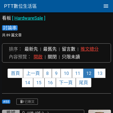
PTT
數位生活區
看板
[
HardwareSale
]
討論串
共 89 篇文章
排序：
最新先
|
最舊先
|
留言數
|
推文總分
內容預覽：
開啟
|
關閉
|
只限未讀
首頁
上一頁
8
9
10
11
12
13
14
15
16
下一頁
尾頁
#88
已刪文
推噓
0