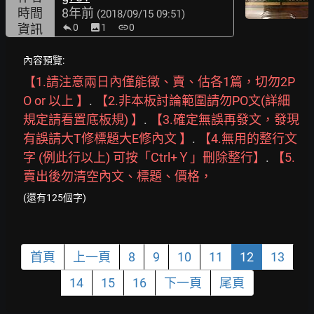
時間
8年前
(2018/09/15 09:51)
資訊
0
image
1
link
0
內容預覽:
【1.請注意兩日內僅能徵、賣、估各1篇，切勿2P
O
or
以上
】
. 
【2.非本板討論範圍請勿PO文(詳細
規定請看置底板規)
】
. 
【3.確定無誤再發文，發現
有誤請大T修標題大E修內文
】
. 
【4.無用的整行文
字
(例此行以上)
可按「Ctrl+Ｙ」刪除整行】
. 
【5.
賣出後勿清空內文、標題、價格，
(還有125個字)
首頁
上一頁
8
9
10
11
12
13
14
15
16
下一頁
尾頁