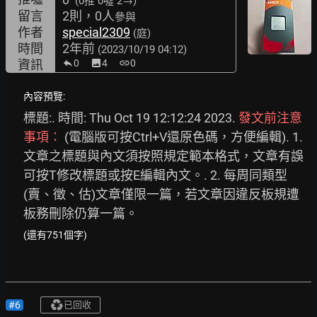
(0推
0噓 2→
)
留言
2則，0人
參與
作者
special2309
(庭)
時間
2年前
(2023/10/19 04:12)
資訊
0
image
4
link
0
內容預覽:
標題:. 時間: Thu Oct 19 12:12:24 2023. 
發文前注意
事項：
 (電腦版可按Ctrl+V還原色碼，方便編輯). 1. 
文章之標題與內文須按照規定範本格式，文章有誤
可按T修改標題或按E編輯內文。. 2. 每周同類型
(賣、徵、估)文章僅限一篇，若文章因違反板規遭
板務刪除仍算一篇。
(還有751個字)
#6
已回收