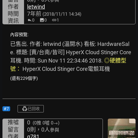
參與
作者
letwind
時間
7年前
(2018/11/11 14:34)
資訊
0
image
0
link
1
內容預覽:
已售出. 作者: letwind (溫開水) 看板: HardwareSal
e. 標題: [賣/台南/皆可] HyperX Cloud Stinger Core
耳機. 時間: Sun Nov 11 22:34:46 2018. 
◎硬體型
號：
 HyperX Cloud Stinger Core電競耳機
(還有229個字)
#7
已回收
推噓
0
(0推
0噓 0→
)
留言
0則，0人
參與
作者
g781