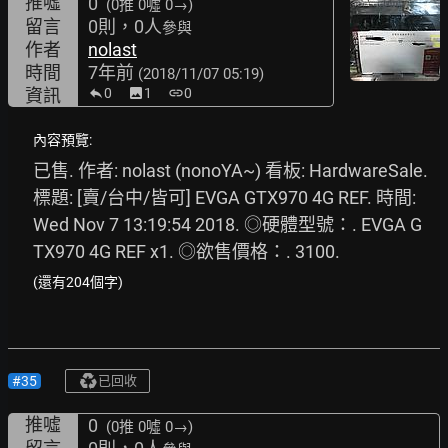
推噓
0
(0推
0噓 0→
)
留言
0則，0人
參與
作者
nolast
時間
7年前
(2018/11/07 05:19)
資訊
0
image
1
link
0
內容預覽:
已售. 作者: nolast (nonoYA~) 看板: HardwareSale. 
標題: [賣/台中/皆可] EVGA GTX970 4G REF. 時間: 
Wed Nov 7 13:19:54 2018. ◎硬體型號：. EVGA G
TX970 4G REF x1. ◎欲售價格：. 3100.
(還有204個字)
#35
已回收
推噓
0
(0推
0噓 0→
)