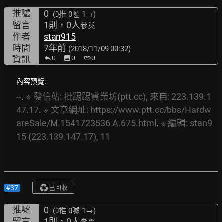
推噓
0
(0推
0噓 1→
)
留言
1則，0人
參與
作者
stan915
時間
7年前
(2018/11/09 00:32)
資訊
0
image
0
link
0
內容預覽:
--. 
※
發信站:
批踢踢實業坊(ptt.cc),
來自:
223.139.1
47.17
. 
※
文章網址:
https://www.ptt.cc/bbs/Hardw
areSale/M.1541723536.A.675.html
.
※
編輯:
stan9
15
(223.139.147.17),
11
#37
已回收
推噓
0
(0推
0噓 1→
)
留言
1則，0人