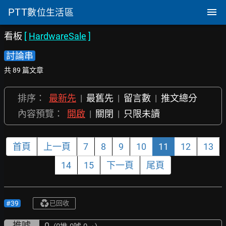
PTT
數位生活區
看板
[
HardwareSale
]
討論串
共 89 篇文章
排序：
最新先
|
最舊先
|
留言數
|
推文總分
內容預覽：
開啟
|
關閉
|
只限未讀
首頁
上一頁
7
8
9
10
11
12
13
14
15
下一頁
尾頁
#39
已回收
推噓
0