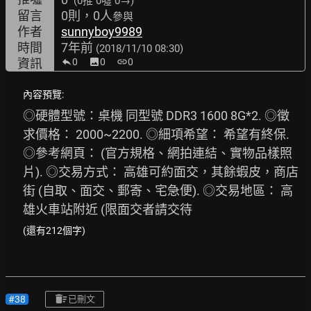
(0推
0噓 0→
)
留言
0則，0人
參與
作者
sunnyboy9989
時間
7年前
(2018/11/10 08:30)
資訊
0
image
0
link
0
內容預覽:
◎硬體型號：桌機 同型號 DDR3 1600 8G*2. ◎徵
求價格： 2000~2200. ◎細項希望： 希望有終保. 
◎參考網頁： (官方規格、網拍連結、實物品樣照
片). ◎交易方式： 高雄可約面交，其餘蝦皮，商店
街 (自取、面交、郵寄、宅急便). ◎交易地區： 高
雄火車站附近 (限面交者請交待
(還有212個字)
#38
已刪文