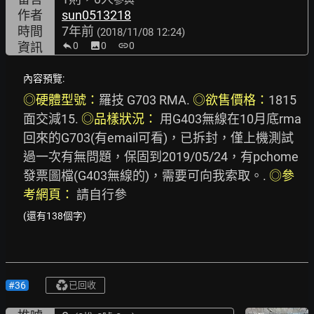
參與
作者
sun0513218
時間
7年前
(2018/11/08 12:24)
資訊
0
image
0
link
0
內容預覽:
◎硬體型號：
羅技 G703 RMA. 
◎欲售價格：
1815 
面交減15. 
◎品樣狀況：
 用G403無線在10月底rma
回來的G703(有email可看)，已拆封，僅上機測試
過一次有無問題，保固到2019/05/24，有pchome
發票圖檔(G403無線的)，需要可向我索取。. 
◎參
考網頁：
 請自行參
(還有138個字)
#36
已回收