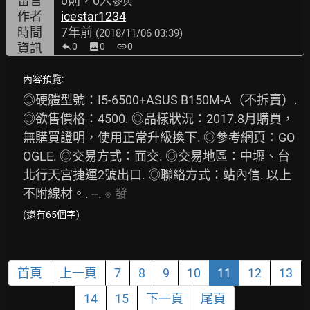
留言
0則，0人
參與
作者
icestar1234
時間
7年前
(2018/11/06 03:39)
資訊
0
image
0
link
0
內容預覽:
◎硬體型號：I5-6500+ASUS B150M-A（不拆賣）. 
◎欲售價格：4500. ◎品樣狀況：2017.8月購買，
無購買證明，使用正常升級換下. ◎參考網頁：GO
OGLE. ◎交易方式：面交. ◎交易地區：中壢、台
北行天宮捷運2號出口. ◎聯絡方式：站內信. 以上
不附線材。. --. 
※
發
(還有65個字)
首頁
上一頁
7
8
9
10
11
12
13
14
15
下一頁
尾頁