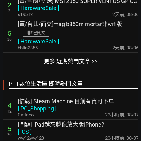
[賣/全國/寄送] MSI 2060 SUPER VENTUS GP OC
2
[
HardwareSale
]
2
s19512
2天前
,
08/06
[賣/台北/面交]mag b850m mortar非wifi版
5
已刪文
26
[
HardwareSale
]
bblin2855
2天前
,
08/06
更多 近期熱門文章 >>
PTT數位生活區 即時熱門文章
[情報] Steam Machine 目前有貨可下單
4
[
PC_Shopping
]
12
Catlaco
22小時前
,
08/07
[問題] iPad越來越像放大版iPhone?
5
[
iOS
]
20
ww12ww123
23小時前
,
08/07