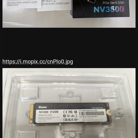
https://i.mopix.cc/cnPIo0.jpg