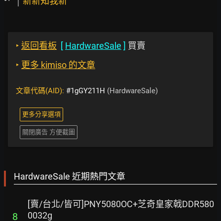
新新知我新
‣
返回看板
[
HardwareSale
]
買賣
‣
更多 kimiso 的文章
文章代碼(AID):
#1gGY211H
(HardwareSale)
更多分享選項
關閉廣告 方便截圖
HardwareSale 近期熱門文章
[賣/台北/皆可]PNY5080OC+芝奇皇家戟DDR580
0032g
8