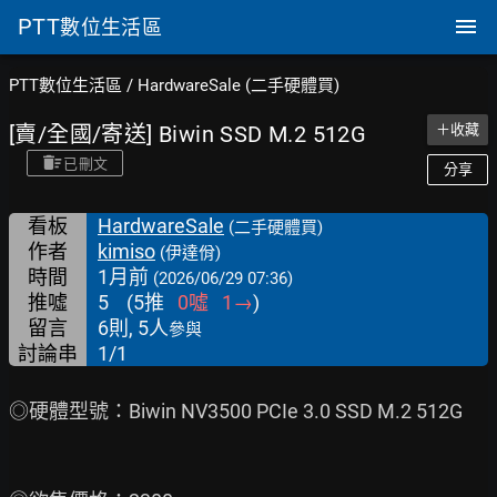
PTT
數位生活區
PTT數位生活區
/
HardwareSale (二手硬體買)
[賣/全國/寄送] Biwin SSD M.2 512G
＋收藏
已刪文
分享
看板
HardwareSale
(二手硬體買)
作者
kimiso
(伊達佾)
時間
1月前
(2026/06/29 07:36)
推噓
5
(
5
推
0
噓
1
→
)
留言
6則, 5人
參與
討論串
1/1
◎硬體型號：Biwin NV3500 PCIe 3.0 SSD M.2 512G
