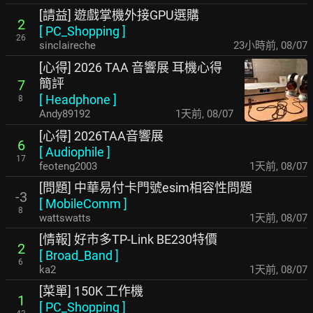
[請益] 遊戲掌機外接GPU選購
2
[
PC_Shopping
]
26
sinclaireche
23小時前
,
08/07
[心得] 2026 TAA 音響展 耳機心得
簡評
7
[
Headphone
]
8
Andy89192
1天前
,
08/07
[心得] 2026TAA音響展
6
[
Audiophile
]
17
feoteng2003
1天前
,
08/07
[問題] 中華易付卡門號esim相容性問題
-3
[
MobileComm
]
8
wattswatts
1天前
,
08/07
[情報] 好市多TP-Link BE230特價
2
[
Broad_Band
]
6
ka2
1天前
,
08/07
[菜單] 150K 工作機
1
[
PC_Shopping
]