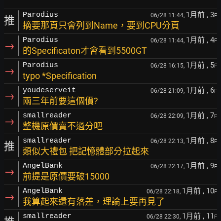
1月前
, 3
Parodius
06/28 11:44,
F
推
摘要那頁只會列到Name，要到CPU分頁
1月前
, 4
Parodius
06/28 11:44,
F
→
的Specificaton才會看到5500GT
1月前
, 5
Parodius
06/28 16:15,
F
→
typo *Specification
1月前
, 6
youdeserveit
06/28 21:09,
F
→
兩三年前要這個價?
1月前
, 7
smallreader
06/28 22:09,
F
→
整機原價賣不過分吧
1月前
, 8
smallreader
06/28 22:13,
F
推
類似大禮包 把記憶體部分拉起來
1月前
, 9
AngelBank
06/28 22:17,
F
→
前提是原價要破15000
1月前
, 10
AngelBank
06/28 22:18,
F
→
我算起來還有落差，理論上要再見了
1月前
, 11
smallreader
06/28 22:30,
F