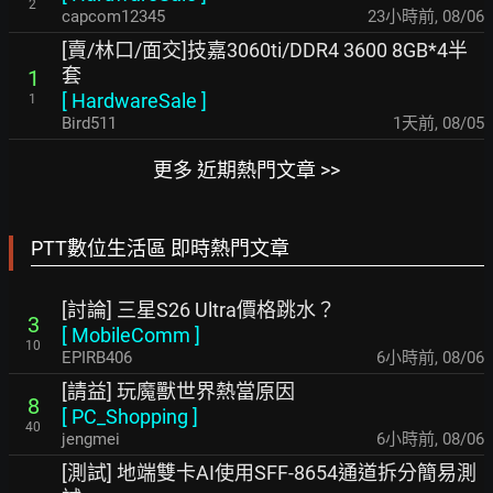
2
capcom12345
23小時前
,
08/06
[賣/林口/面交]技嘉3060ti/DDR4 3600 8GB*4半
套
1
[
HardwareSale
]
1
Bird511
1天前
,
08/05
更多 近期熱門文章 >>
PTT數位生活區 即時熱門文章
[討論] 三星S26 Ultra價格跳水？
3
[
MobileComm
]
10
EPIRB406
6小時前
,
08/06
[請益] 玩魔獸世界熱當原因
8
[
PC_Shopping
]
40
jengmei
6小時前
,
08/06
[測試] 地端雙卡AI使用SFF-8654通道拆分簡易測