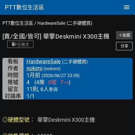
PTT
數位生活區
PTT數位生活區
/
HardwareSale (二手硬體買)
[賣/全國/皆可] 華擎Deskmini X300主機
＋收藏
已刪文
分享
看板
HardwareSale
(二手硬體買)
作者
nokimi
(nokimi)
時間
1月前
(2026/06/27 23:39)
推噓
4
(
4
推
0
噓
7
→
)
留言
11則, 6人
參與
討論串
1/1
◎硬體型號： 
 華擎Deskmini X300主機
