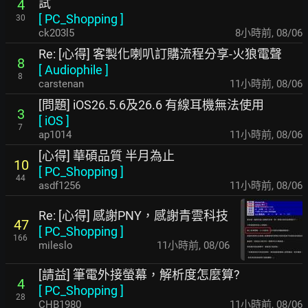
試
4
[
PC_Shopping
]
30
ck203l5
8小時前
,
08/06
Re: [心得] 客製化喇叭訂購流程分享-火狼電聲
8
[
Audiophile
]
8
carstenan
11小時前
,
08/06
[問題] iOS26.5.6及26.6 有線耳機無法使用
3
[
iOS
]
7
ap1014
11小時前
,
08/06
[心得] 華碩品質 半月為止
10
[
PC_Shopping
]
44
asdf1256
11小時前
,
08/06
Re: [心得] 感謝PNY，感謝青雲科技
47
[
PC_Shopping
]
166
mileslo
11小時前
,
08/06
[請益] 筆電外接螢幕，解析度怎麼算?
4
[
PC_Shopping
]
28
CHB1980
11小時前
,
08/06