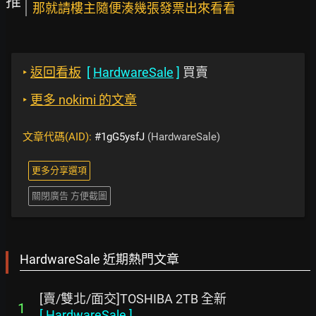
推
那就請樓主隨便湊幾張發票出來看看
‣
返回看板
[
HardwareSale
]
買賣
‣
更多 nokimi 的文章
文章代碼(AID):
#1gG5ysfJ
(HardwareSale)
更多分享選項
關閉廣告 方便截圖
HardwareSale 近期熱門文章
[賣/雙北/面交]TOSHIBA 2TB 全新
1
[
HardwareSale
]