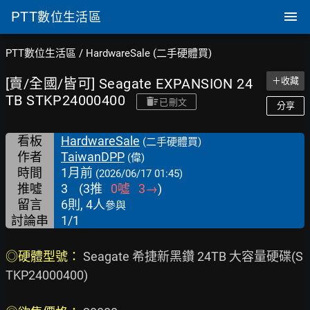
PTT
數位生活區
PTT數位生活區
/
HardwareSale (二手硬體買)
[賣/全國/皆可] Seagate EXPANSION 24
＋收藏
TB STKP24000400
已刪文
分享
看板
HardwareSale
(二手硬體買)
作者
TaiwanDPP
(偉)
時間
1月前
(2026/06/17 01:45)
推噓
3
(
3
推
0
噓
3
→
)
留言
6則, 4人
參與
討論串
1/1
◎硬體型號： 
Seagate 希捷新黑鑽 24TB 大容量硬碟(S
TKP24000400)
