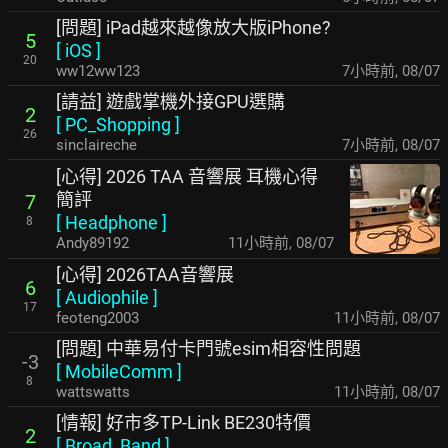
[問題] iPad越來越像放大版iPhone?
5
[
iOS
]
20
ww12ww123
7小時前
,
08/07
[請益] 遊戲掌機外接GPU選購
2
[
PC_Shopping
]
26
sinclaireche
7小時前
,
08/07
[心得] 2026 TAA 音響展 耳機心得
簡評
7
[
Headphone
]
8
Andy89192
11小時前
,
08/07
[心得] 2026TAA音響展
6
[
Audiophile
]
17
feoteng2003
11小時前
,
08/07
[問題] 中華易付卡門號esim相容性問題
-3
[
MobileComm
]
8
wattswatts
11小時前
,
08/07
[情報] 好市多TP-Link BE230特價
2
[
Broad_Band
]