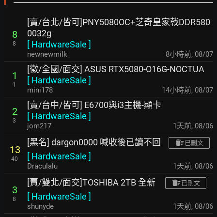
[賣/台北/皆可]PNY5080OC+芝奇皇家戟DDR580
0032g
8
[
HardwareSale
]
8
newnewmilk
8小時前
,
08/07
[徵/全國/面交] ASUS RTX5080-O16G-NOCTUA
1
[
HardwareSale
]
1
mini178
14小時前
,
08/07
[賣/台中/皆可] E6700與i3主機-顯卡
2
[
HardwareSale
]
3
jom217
1天前
,
08/06
[黑名] dargon0000 喊收後已讀不回
已刪文
13
[
HardwareSale
]
40
Draculalu
1天前
,
08/06
[賣/雙北/面交]TOSHIBA 2TB 全新
已刪文
3
[
HardwareSale
]
8
shunyde
1天前
,
08/06