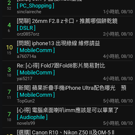
2
[
PC_Shopping
]
52
sinclaireche
1小時前
,
08/10
[閒聊] 26mm F2.8 z卡口，推薦哪個餅乾鏡
4
[
DSLR
]
6
orz0857orz
2小時前
,
08/10
[問題] iphone13 出現綠線 維修請益
10
[
MobileComm
]
15
a760714a
4小時前
,
08/10
Re: [心得] Fold7跟Fold8影片簡易對比
3
[
MobileComm
]
10
yai5217
4小時前
,
08/10
[新聞] 蘋果折疊手機iPhone Ultra配色曝光 預
7
[
MobileComm
]
11
TopGun2
5小時前
,
08/10
[心得] 電腦桌面喇叭imm應該是可以畢業了
7
[
Audiophile
]
10
novels99
5小時前
,
08/10
[選購] Canon R10、Nikon Z50 II及OM-5 ll