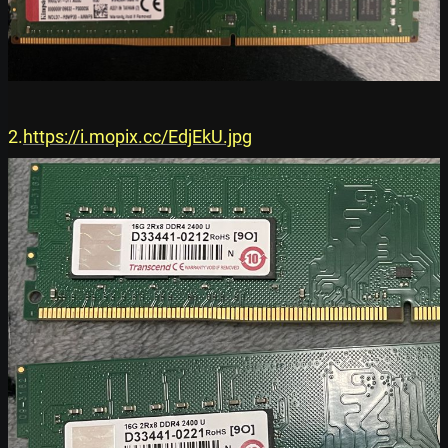
2.
https://i.mopix.cc/EdjEkU.jpg