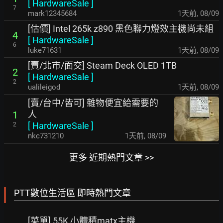
[
HardwareSale
]
7
mark12345684
1天前
,
08/09
[估價] Intel 265k z890 黑色聯力燈效主機尚未組
4
[
HardwareSale
]
6
luke71631
1天前
,
08/09
[賣/北市/面交] Steam Deck OLED 1TB
2
[
HardwareSale
]
2
ualileigod
1天前
,
08/09
[賣/台中/皆可] 雜物便宜給需要的
人
1
[
HardwareSale
]
2
nkc731210
1天前
,
08/09
更多 近期熱門文章 >>
PTT數位生活區 即時熱門文章
[菜單] 55K 小體積matx主機