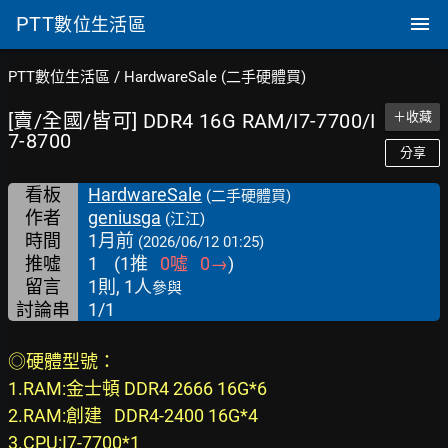
PTT
數位生活區
PTT數位生活區
/
HardwareSale (二手硬體買)
[賣/全國/皆可] DDR4 16G RAM/I7-7700/I
＋收藏
7-8700
分享
看板
HardwareSale
(二手硬體買)
作者
geniusga
(江江)
時間
1月前
(2026/06/12 01:25)
推噓
1
(
1
推
0
噓
0
→
)
留言
1則, 1人
參與
討論串
1/1
◎硬體型號：
1.RAM:金士頓 DDR4 2666 16G*6
2.RAM:創建   DDR4-2400 16G*4
3.CPU:I7-7700*1