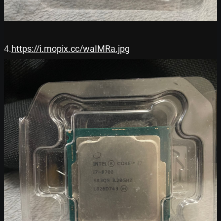
4.
https://i.mopix.cc/waIMRa.jpg