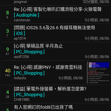
jengmei
32分鐘前
,
08/06
Re: [心得] 客製化喇叭訂購流程分享-火狼電聲
8
[
Audiophile
]
8
carstenan
5小時前
,
08/06
[問題] iOS26.5.6及26.6 有線耳機無法使用
3
[
iOS
]
7
ap1014
5小時前
,
08/06
[心得] 華碩品質 半月為止
9
[
PC_Shopping
]
41
asdf1256
5小時前
,
08/06
Re: [心得] 感謝PNY，感謝青雲科技
40
[
PC_Shopping
]
143
mileslo
5小時前
,
08/06
[請益] 筆電外接螢幕，解析度怎麼算?
4
[
PC_Shopping
]
28
CHB1980
6小時前
,
08/06
有人官網訂的fold8已出貨了嗎
5