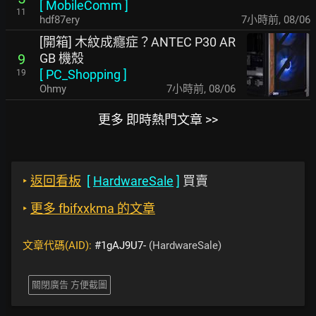
[
MobileComm
]
11
hdf87ery
7小時前
,
08/06
[開箱] 木紋成癮症？ANTEC P30 AR
GB 機殼
9
[
PC_Shopping
]
19
Ohmy
7小時前
,
08/06
更多 即時熱門文章 >>
‣
返回看板
[
HardwareSale
]
買賣
‣
更多 fbifxxkma 的文章
文章代碼(AID):
#1gAJ9U7-
(HardwareSale)
關閉廣告 方便截圖