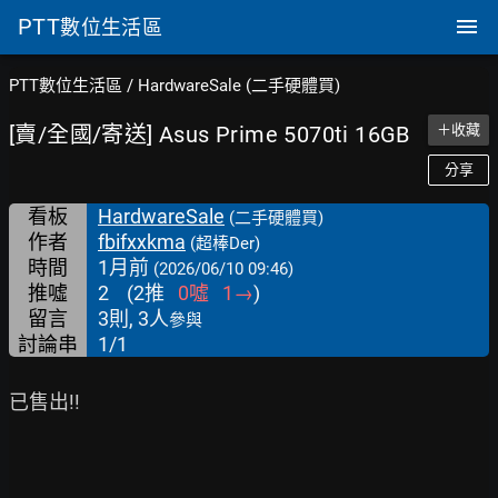
PTT
數位生活區
PTT數位生活區
/
HardwareSale (二手硬體買)
[賣/全國/寄送] Asus Prime 5070ti 16GB
＋收藏
分享
看板
HardwareSale
(二手硬體買)
作者
fbifxxkma
(超棒Der)
時間
1月前
(2026/06/10 09:46)
推噓
2
(
2
推
0
噓
1
→
)
留言
3則, 3人
參與
討論串
1/1
已售出!!
