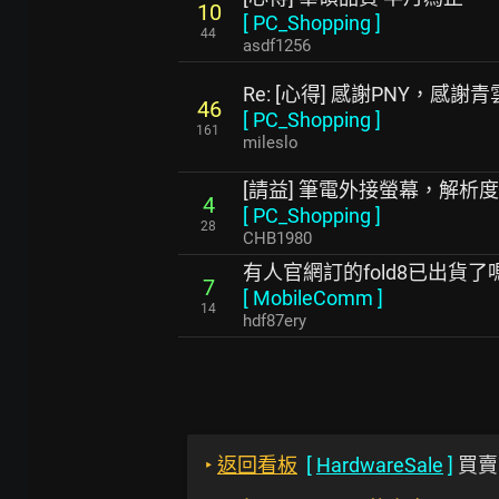
10
[
PC_Shopping
]
44
asdf1256
Re: [心得] 感謝PNY，感謝
46
[
PC_Shopping
]
161
mileslo
[請益] 筆電外接螢幕，解析
4
[
PC_Shopping
]
28
CHB1980
有人官網訂的fold8已出貨了
7
[
MobileComm
]
14
hdf87ery
‣
返回看板
[
HardwareSale
]
買賣