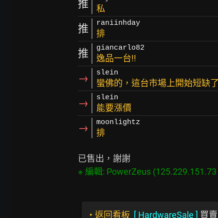
推
私
raniinhday
推
排
giancarlo82
推
逸品一台!!
slein
→
蠻佛的，這台市場上開始短缺
slein
→
能要漲價
moonlightz
→
排
‣
返回看板
[
HardwareSale
]
買賣