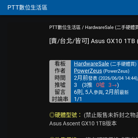
PTT
數位生活區
PTT數位生活區
/
HardwareSale (二手硬體
[賣/台北/皆可] Asus GX10 1TB (
看板
HardwareSale
(二手硬體買)
作者
PowerZeus
(PowerZeus)
時間
2月前
發表
(2026/06/04 14:44)
推噓
3
(
3
推
0
噓
3
→
)
留言
6則, 5人
, 2月前
參與
最新
討論串
1/1
◎硬體型號： 
(禁止販售未拆封之物
Asus Ascent GX10 1TB版本
