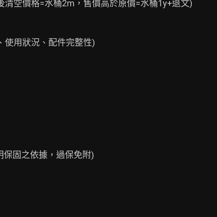
清空價格=水桶2m，售價高於原價=水桶1y+退文)

、使用狀況、配件完整性)
