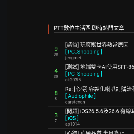
PTT數位生活區 即時熱門文章
[請益] 玩魔獸世界熱當原因
9
[
PC_Shopping
]
38
jengmei
[測試] 地端雙卡AI使用SFF
4
[
PC_Shopping
]
30
ck203l5
Re: [心得] 客製化喇叭訂購
8
[
Audiophile
]
8
carstenan
[問題] iOS26.5.6及26.6
3
[
iOS
]
7
ap1014
[心得] 華碩品質 半月為止