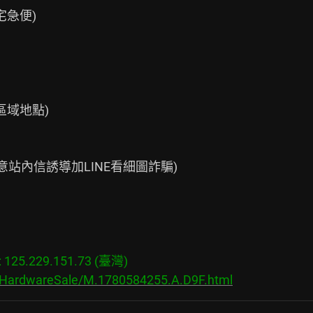
急便)

域地點)

留意站內信誘導加LINE看細圖詐騙)

25.229.151.73 (臺灣)

s/HardwareSale/M.1780584255.A.D9F.html