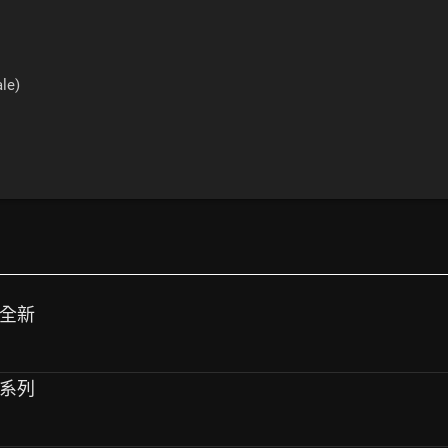
le)
B 全新
co系列