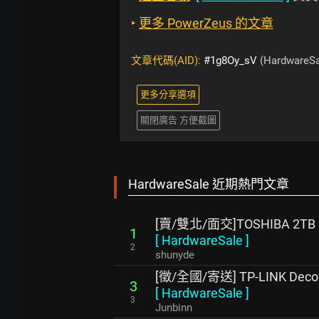
‣
更多 PowerZeus 的文章
文章代碼(AID):
#1g8Oy_sV
(HardwareSa
更多分享選項
關閉廣告 方便截圖
HardwareSale 近期熱門文章
[賣/雙北/面交]TOSHIBA 2T
1
[
HardwareSale
]
2
shunyde
[徵/全國/寄送] TP-LINK De
3
[
HardwareSale
]
3
Junbinn