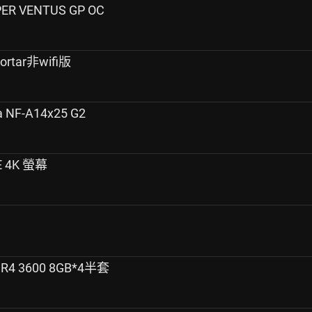
ER VENTUS GP OC
rtar非wifi版
NF-A14x25 G2
 4K 螢幕
R4 3600 8GB*4半套