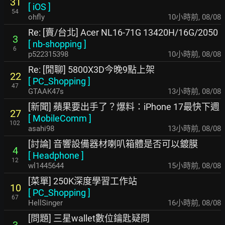
31
[
iOS
]
54
ohfly
10小時前
,
08/08
Re: [賣/台北] Acer NL16-71G 13420H/16G/2050
3
[
nb-shopping
]
6
p522315398
10小時前
,
08/08
Re: [閒聊] 5800X3D今晚9點上架
22
[
PC_Shopping
]
47
GTAAK47s
13小時前
,
08/08
[新聞] 蘋果要出手了？爆料：iPhone 17最快下週
27
[
MobileComm
]
102
asahi98
13小時前
,
08/08
[討論] 音響設備器材喇叭箱體是否可以鍍膜
4
[
Headphone
]
12
wl1445644
15小時前
,
08/08
[菜單] 250K深度學習工作站
10
[
PC_Shopping
]
67
HellSinger
16小時前
,
08/08
[問題] 三星wallet數位鑰匙疑問
3