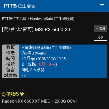
PTT
數位生活區
PTT數位生活區
/
HardwareSale (二手硬體買)
[賣/台北/皆可] MSI RX 6600 XT
＋收藏
分享
看板
HardwareSale
(二手硬體買)
作者
WeiRu
(WeiRu)
時間
11月前
(2025/09/03 10:35)
推噓
2
(
2
推
0
噓
3
→
)
留言
5則, 3人
參與
討論串
1/1
◎硬體型號： 
Radeon RX 6600 XT MECH 2X 8G OCV1
