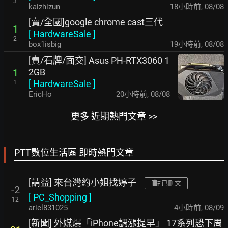
3
kaizhizun
18小時前
,
08/08
[賣/全國]google chrome cast三代
1
[
HardwareSale
]
2
box1isbig
19小時前
,
08/08
[賣/石牌/面交] Asus PH-RTX3060 1
2GB
1
[
HardwareSale
]
1
EricHo
20小時前
,
08/08
更多 近期熱門文章 >>
PTT數位生活區 即時熱門文章
[請益] 來台灣約小姐找婷子
已刪文
-2
[
PC_Shopping
]
12
ariel831025
5小時前
,
08/09
[新聞] 外媒爆「iPhone調漲提早」 17系列恐下周