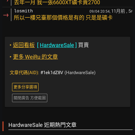
去年一月 我一張6600XT礦卡賣2700
11月前
, 5
losmith
09/04 20:54,
F
→
所以一樓兄臺那個價格是有的 只是是礦卡
‣
返回看板
[
HardwareSale
]
買賣
‣
更多 WeiRu 的文章
文章代碼(AID):
#1ek1dZ8V
(HardwareSale)
更多分享選項
關閉廣告 方便截圖
HardwareSale 近期熱門文章