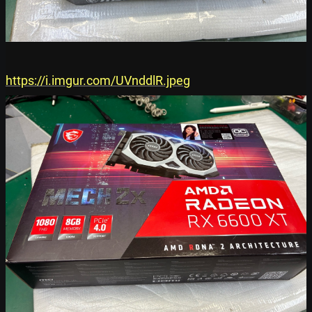
https://i.imgur.com/UVnddlR.jpeg