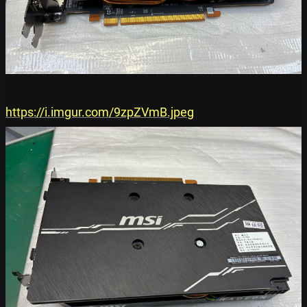
https://i.imgur.com/9zpZVmB.jpeg