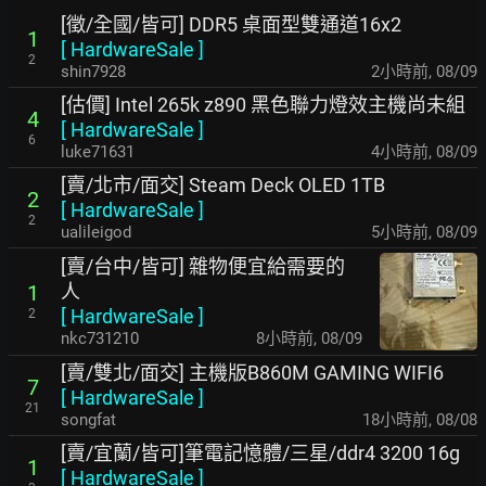
[徵/全國/皆可] DDR5 桌面型雙通道16x2
1
[
HardwareSale
]
2
shin7928
2小時前
,
08/09
[估價] Intel 265k z890 黑色聯力燈效主機尚未組
4
[
HardwareSale
]
6
luke71631
4小時前
,
08/09
[賣/北市/面交] Steam Deck OLED 1TB
2
[
HardwareSale
]
2
ualileigod
5小時前
,
08/09
[賣/台中/皆可] 雜物便宜給需要的
人
1
[
HardwareSale
]
2
nkc731210
8小時前
,
08/09
[賣/雙北/面交] 主機版B860M GAMING WIFI6
7
[
HardwareSale
]
21
songfat
18小時前
,
08/08
[賣/宜蘭/皆可]筆電記憶體/三星/ddr4 3200 16g
1
[
HardwareSale
]